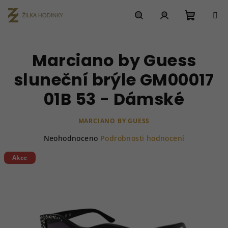
Přejít
na
obsah
Nákupn
Hledat
Přihlášení
Marciano by Guess
košík
sluneční brýle GM00017
01B 53 - Dámské
MARCIANO BY GUESS
Průměrné
Neohodnoceno
Podrobnosti hodnocení
hodnocení
produktu
Akce
je
0,0
z
5
hvězdiček.