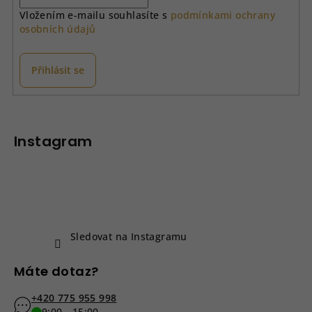
Vložením e-mailu souhlasíte s
podmínkami ochrany
osobních údajů
Přihlásit se
Z
á
p
Instagram
a
t
í
Sledovat na Instagramu
Máte dotaz?
+420 775 955 998
9:00 - 15:00