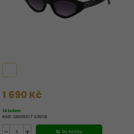
1 690 Kč
Měrná
Skladem
cena:
Kód:
GM00017 5301B
−
+
Do košíku