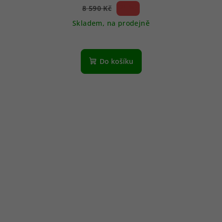
24 %)
8 590 Kč
(–
Skladem, na prodejně
Do košíku