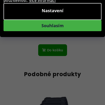
použitelnost.
Více informací
Nastavení
Pouzdro na 3 ks hodinek - B
Souhlasím
1 490 Kč
Skladem
Do košíku
Podobné produkty