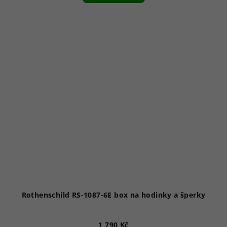
5,0
z
5
hvězdiček.
Rothenschild RS-1087-6E box na hodinky a šperky
1 790 Kč