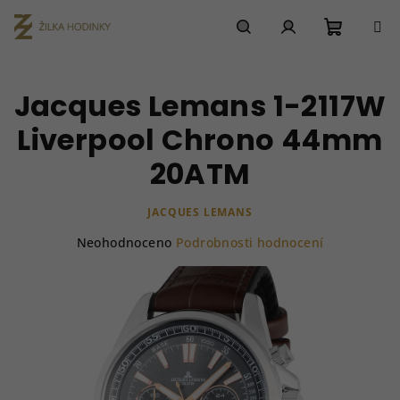
Přejít
na
obsah
Nákupn
Hledat
Přihlášení
Jacques Lemans 1-2117W
košík
Liverpool Chrono 44mm
20ATM
JACQUES LEMANS
Průměrné
Neohodnoceno
Podrobnosti hodnocení
hodnocení
produktu
je
0,0
z
5
hvězdiček.