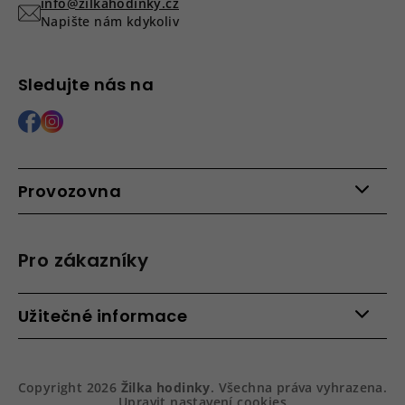
info@zilkahodinky.cz
Napište nám kdykoliv
Sledujte nás na
Provozovna
Po - Pá: 9:00 - 15:00
Roháčova 639, 390 02 Tábor
Pro zákazníky
Více informací >
Kontakty
Užitečné informace
Věrnostní program
Bezpečená platba
Doprava a platba
Hodnocení obchodu
Slovník pojmů
Jak zboží balíme
Copyright 2026
Žilka hodinky
. Všechna práva vyhrazena.
Obchodní podmínky
Dárkové balení hodinek
Upravit nastavení cookies