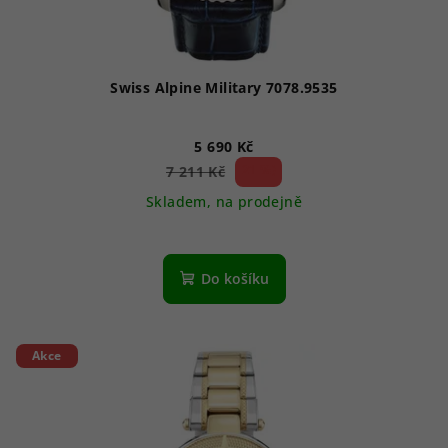
Swiss Alpine Military 7078.9535
5 690 Kč
21 %)
7 211 Kč
(–
Skladem, na prodejně
Průměrné
hodnocení
produktu
Do košíku
je
5,0
z
5
Akce
hvězdiček.