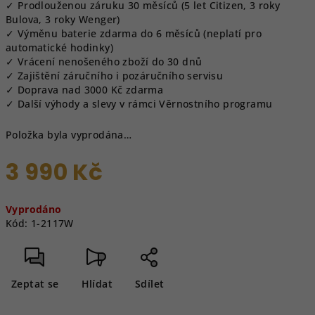
✓ Prodlouženou záruku 30 měsíců (5 let Citizen, 3 roky
Bulova, 3 roky Wenger)
✓ Výměnu baterie zdarma do 6 měsíců (neplatí pro
automatické hodinky)
✓ Vrácení nenošeného zboží do 30 dnů
✓ Zajištění záručního i pozáručního servisu
✓ Doprava nad 3000 Kč zdarma
✓ Další výhody a slevy v rámci Věrnostního programu
Položka byla vyprodána…
3 990 Kč
Měrná
Vyprodáno
cena:
Kód:
1-2117W
Zeptat se
Hlídat
Sdílet