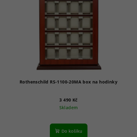
Rothenschild RS-1100-20MA box na hodinky
3 490 Kč
Skladem
Průměrné
hodnocení
produktu
Do košíku
je