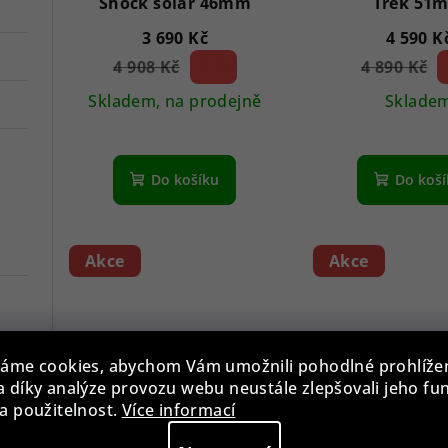
Shock solar 46mm
Trek 51
3 690 Kč
4 590 K
4 908 Kč
24 %)
4 890 Kč
(–
(–
Skladem, na prodejně
Sklade
Pr
hod
Do košíku
Do koš
pro
je
5,0
z
Akce
Akce
5
hvě
áme cookies, abychom Vám umožnili pohodlné prohlíže
 díky analýze provozu webu neustále zlepšovali jeho fu
a použitelnost.
Více informací
Casio A168XESG-9AEF
Casio GM-2100G