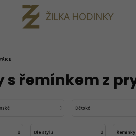
YŘICE
 s řemínkem z pr
mské
Dětské
Dle stylu
Řemínky