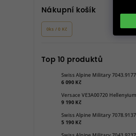
Nákupní košík
0
ks /
0 Kč
Top 10 produktů
Swiss Alpine Military 7043.917
6 090 Kč
9 190 Kč
5 190 Kč