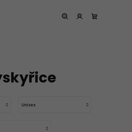
Hledat
Přihlášení
Nákupní
košík
yskyřice
Unisex