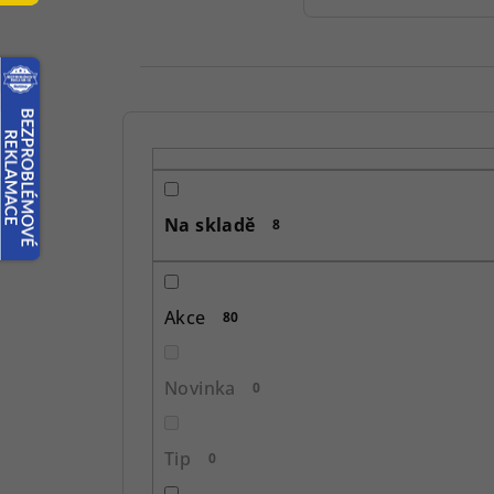
P
o
s
Na skladě
8
t
r
Akce
80
a
n
Novinka
0
n
í
Tip
0