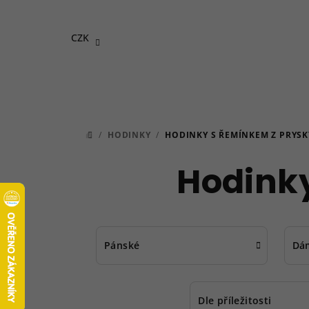
Přejít
na
CZK
obsah
/
HODINKY
/
HODINKY S ŘEMÍNKEM Z PRYSK
DOMŮ
Hodinky
Pánské
Dá
Dle příležitosti