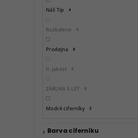
p
Náš Tip
4
a
n
Rozbaleno
0
e
l
Prodejna
8
II. jakost
0
ZÁRUKA 5 LET
0
Modré ciferníky
2
Barva ciferníku