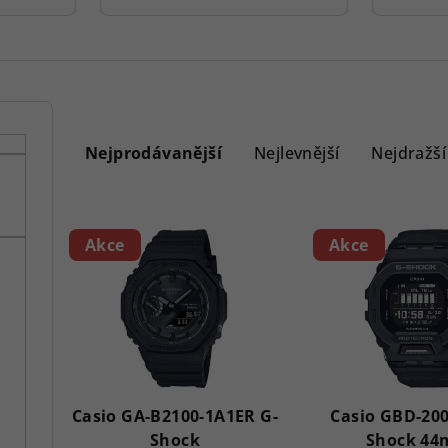
Ř
a
Nejprodávanější
Nejlevnější
Nejdražší
z
V
e
Akce
Akce
ý
n
p
í
i
p
s
r
p
Casio GA-B2100-1A1ER G-
Casio GBD-200
o
Shock
Shock 4