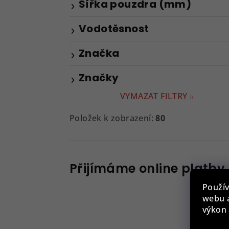
Šířka pouzdra (mm)
Vodotěsnost
Značka
Značky
VYMAZAT FILTRY
Položek k zobrazení:
80
Přijímáme online platby
Použív
webu a
výkon 