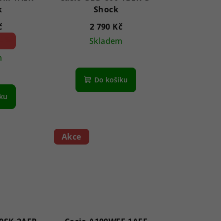
k
Shock
č
2 790 Kč
0 %)
Skladem
m
Do košíku
íku
Akce