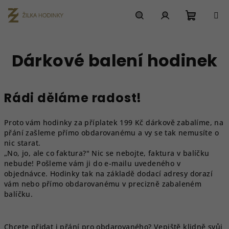
Přejít
na
obsah
Nákupn
Hledat
Přihlášení
Dárkové balení hodinek
košík
Rádi děláme radost!
Proto vám hodinky za příplatek 199 Kč dárkově zabalíme, na
přání zašleme přímo obdarovanému a vy se tak nemusíte o
nic starat.
„
No, jo, ale co faktura?" Nic se nebojte, faktura v balíčku
nebude! Pošleme vám ji do e-mailu uvedeného v
objednávce. Hodinky tak na základě dodací adresy dorazí
vám nebo přímo obdarovanému v precizně zabaleném
balíčku.
Chcete
přidat i přání pro obdarovaného? Vepiště klidně svůj