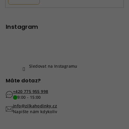
Z
á
p
Instagram
a
t
í
Sledovat na Instagramu
Máte dotaz?
+420 775 955 998
9:00 - 15:00
info@zilkahodinky.cz
Napište nám kdykoliv