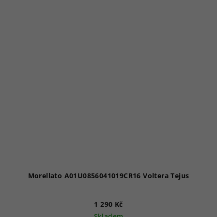
Morellato A01U0856041019CR16 Voltera Tejus
1 290 Kč
Skladem