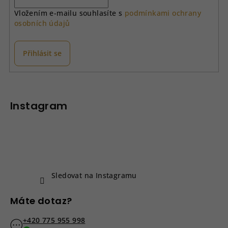
í
Vložením e-mailu souhlasíte s
podmínkami ochrany
p
osobních údajů
r
v
k
Přihlásit se
y
v
Z
ý
á
p
p
Instagram
i
a
s
u
t
í
Sledovat na Instagramu
Máte dotaz?
+420 775 955 998