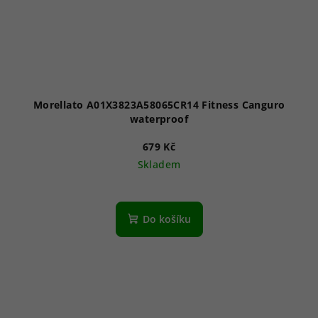
Morellato A01X3823A58065CR14 Fitness Canguro
waterproof
679 Kč
Skladem
Do košíku