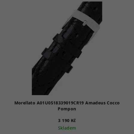
V
ý
p
i
s
p
r
o
d
u
k
t
ů
Morellato A01U0518339019CR19 Amadeus Cocco
Pompon
3 190 Kč
Skladem