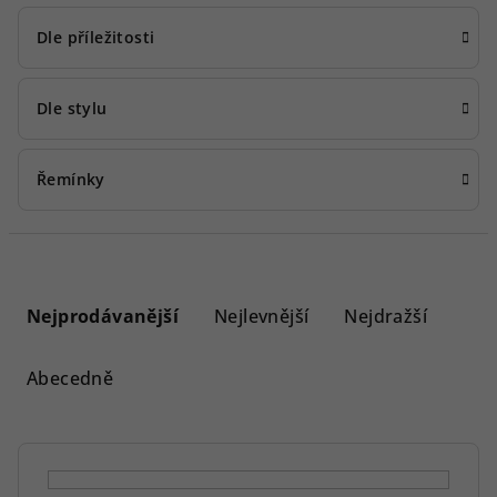
Dle příležitosti
Dle stylu
Řemínky
Ř
a
Nejprodávanější
Nejlevnější
Nejdražší
z
e
Abecedně
n
í
p