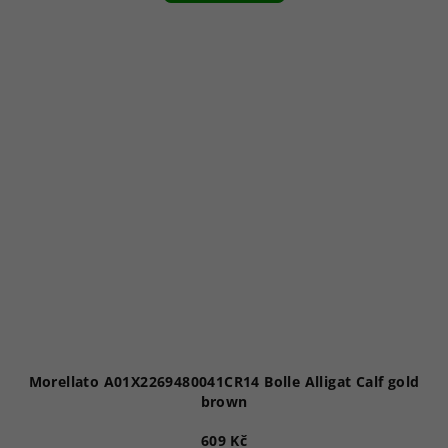
Morellato A01X2269480041CR14 Bolle Alligat Calf gold
brown
609 Kč