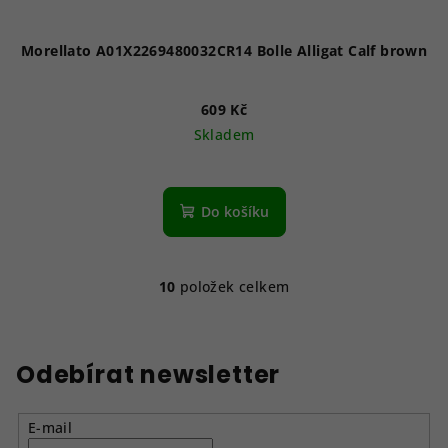
Morellato A01X2269480032CR14 Bolle Alligat Calf brown
609 Kč
Skladem
Do košíku
10
položek celkem
O
v
l
á
Odebírat newsletter
d
a
E-mail
c