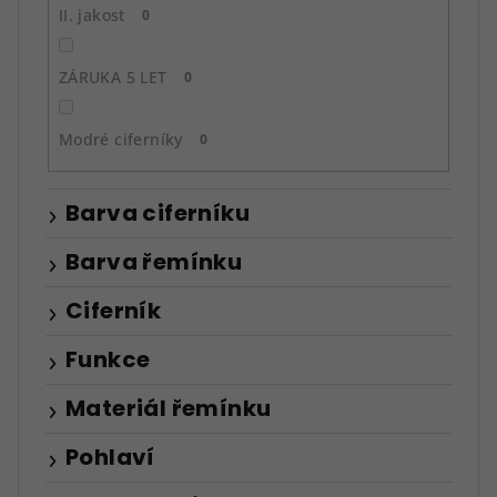
II. jakost
0
ZÁRUKA 5 LET
0
Modré ciferníky
0
Barva ciferníku
Barva řemínku
Ciferník
Funkce
Materiál řemínku
Pohlaví