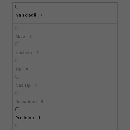
r
o
Na skladě
d
1
u
k
Akce
0
t
ů
Novinka
0
Tip
0
Náš Tip
0
Rozbaleno
0
Prodejna
1