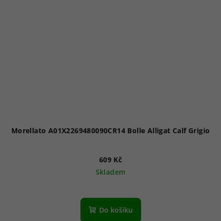
Morellato A01X2269480090CR14 Bolle Alligat Calf Grigio
609 Kč
Skladem
Do košíku