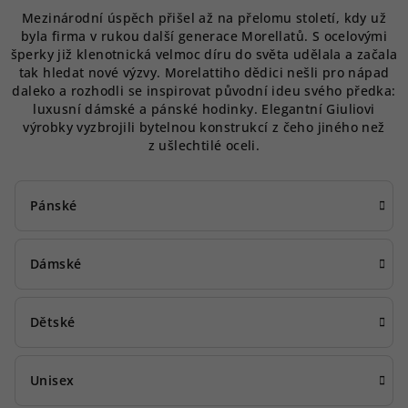
Mezinárodní úspěch přišel až na přelomu století, kdy už
byla firma v rukou další generace Morellatů. S ocelovými
šperky již klenotnická velmoc díru do světa udělala a začala
tak hledat nové výzvy. Morelattiho dědici nešli pro nápad
daleko a rozhodli se inspirovat původní ideu svého předka:
luxusní dámské a pánské hodinky. Elegantní Giuliovi
výrobky vyzbrojili bytelnou konstrukcí z čeho jiného než
z ušlechtilé oceli.
Pánské
Dámské
Dětské
Unisex