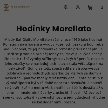
Přejít
na
obsah
Nákupn
Hledat
Přihlášení
Hodinky Morellato
košík
Mladý Ital Giulio Morellato začal v roce 1930 jako hodinář.
Po letech navrhování a výroby kožených pásků a hodinek si
ale uvědomil, že jej hodinářské řemeslo příliš nenaplňuje.
Pustil se proto do pro něj tehdy zajímavější a výdělečnější
činnosti: ruční výroby stříbrných a zlatých šperků. Heslem
jeho značky se v následujících letech stala věta „Šperk na
celý život“. Guilio se totiž soustředil na výrobu vysoce
odolných a jednoduchých šperků, ze kterých se dámy a
následně i pánové mohly těšit každý den. Tento přístup k
výrobě šperků byl v té době naprosto revoluční a obletěl
celý svět. Svému mottu však značka ze 100 % dostála až s
prvními moderními šperky z ušlechtilé oceli. Až ocelové
šperky jsou totiž díky své odolnosti a jednoduchosti vhodné
ke každodennímu nošení.