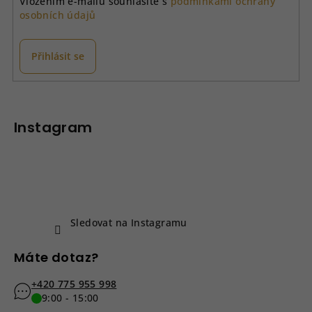
Vložením e-mailu souhlasíte s
podmínkami ochrany
osobních údajů
Přihlásit se
Z
á
p
Instagram
a
t
í
Sledovat na Instagramu
Máte dotaz?
+420 775 955 998
9:00 - 15:00