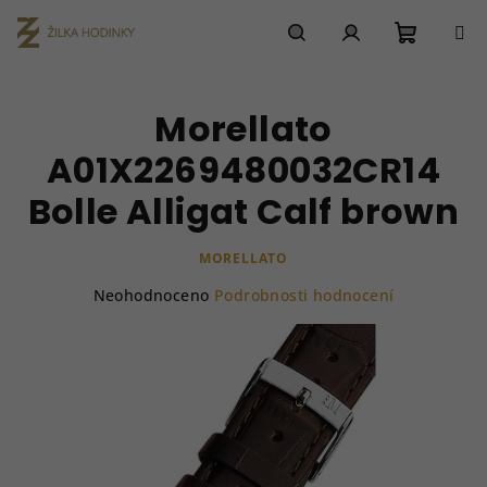
Přejít
na
obsah
Nákupn
Hledat
Přihlášení
Morellato
košík
A01X2269480032CR14
Bolle Alligat Calf brown
MORELLATO
Průměrné
Neohodnoceno
Podrobnosti hodnocení
hodnocení
produktu
je
0,0
z
5
hvězdiček.