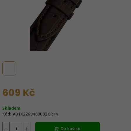
609 Kč
Měrná
Skladem
cena:
Kód:
A01X2269480032CR14
−
+
Do košíku