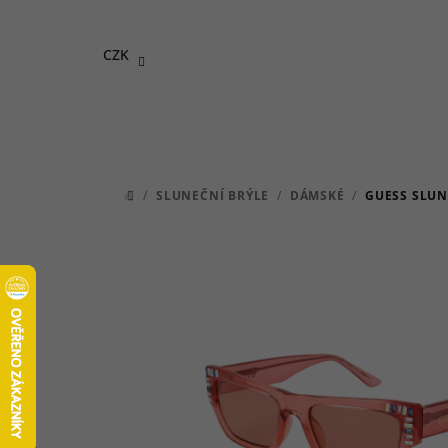
Přejít
na
CZK
obsah
/
SLUNEČNÍ BRÝLE
/
DÁMSKÉ
/
GUESS SLUN
DOMŮ