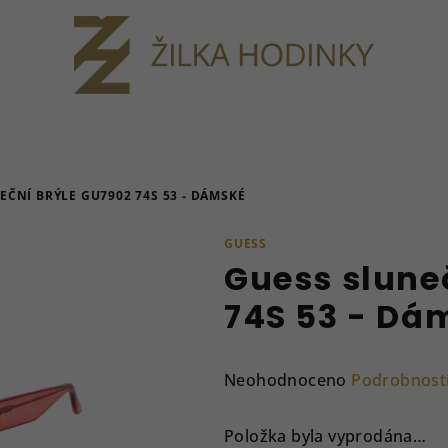
EČNÍ BRÝLE GU7902 74S 53 - DÁMSKÉ
GUESS
Guess slune
74S 53 - Dá
Průměrné
Neohodnoceno
Podrobnost
hodnocení
produktu
Položka byla vyprodána…