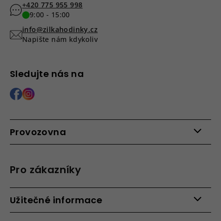
+420 775 955 998
9:00 - 15:00
info@zilkahodinky.cz
Napište nám kdykoliv
Sledujte nás na
Provozovna
Po - Pá: 9:00 - 15:00
Roháčova 639, 390 02 Tábor
Pro zákazníky
Více informací >
Kontakty
Užitečné informace
Věrnostní program
Bezpečená platba
Doprava a platba
Hodnocení obchodu