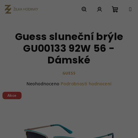
Přejít
na
obsah
Nákupn
Hledat
Přihlášení
Guess sluneční brýle
košík
GU00133 92W 56 -
Dámské
GUESS
Průměrné
Neohodnoceno
Podrobnosti hodnocení
hodnocení
produktu
Akce
je
0,0
z
5
hvězdiček.