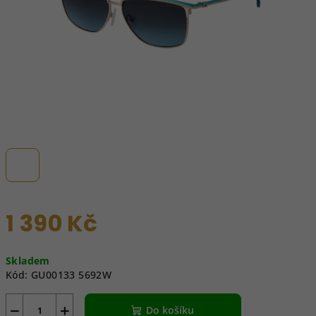
1 390 Kč
Měrná
Skladem
cena:
Kód:
GU00133 5692W
−
+
Do košíku