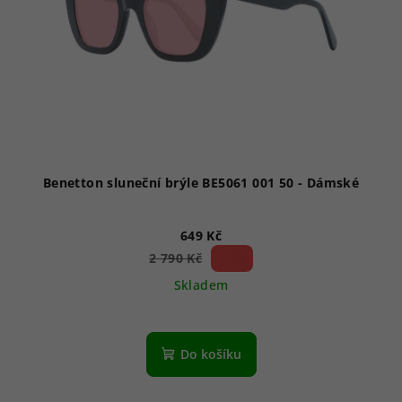
Benetton sluneční brýle BE5061 001 50 - Dámské
649 Kč
76 %)
2 790 Kč
(–
Skladem
Do košíku