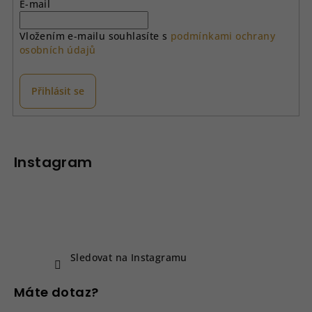
E-mail
Vložením e-mailu souhlasíte s
podmínkami ochrany
osobních údajů
Přihlásit se
Z
á
p
Instagram
a
t
í
Sledovat na Instagramu
Máte dotaz?