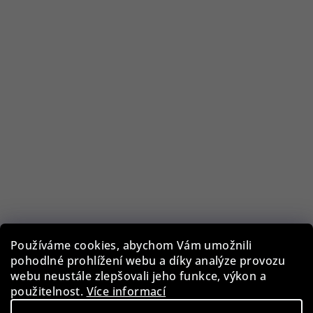
Rothenschild RS-2377-6EB box na hodinky a šperky
Používáme cookies, abychom Vám umožnili
pohodlné prohlížení webu a díky analýze provozu
webu neustále zlepšovali jeho funkce, výkon a
2 490 Kč
použitelnost.
Více informací
Skladem