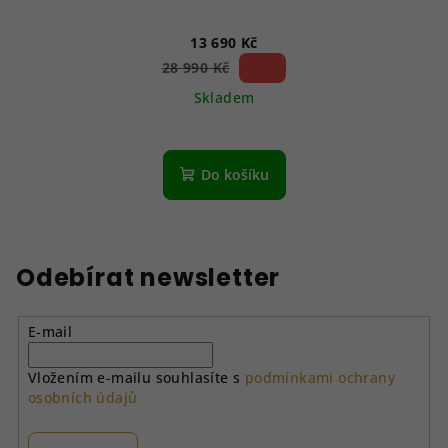
13 690 Kč
52 %)
28 990 Kč
(–
Skladem
Do košíku
Odebírat newsletter
E-mail
Vložením e-mailu souhlasíte s
podmínkami ochrany
osobních údajů