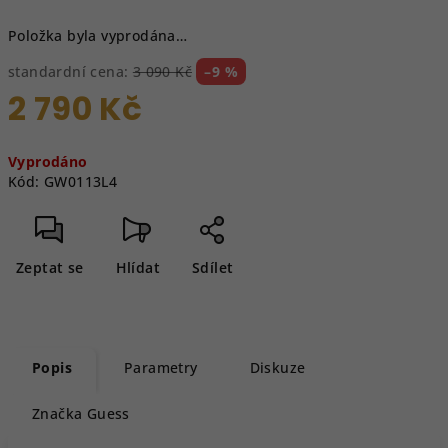
Položka byla vyprodána…
standardní cena:
3 090 Kč
–9 %
2 790 Kč
Měrná
Vyprodáno
cena:
Kód:
GW0113L4
Zeptat se
Hlídat
Sdílet
Popis
Parametry
Diskuze
Značka
Guess