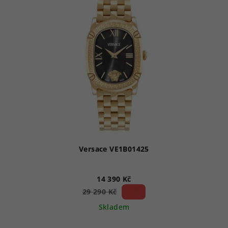
Versace VE1B01425
14 390 Kč
50 %)
29 290 Kč
(–
Skladem