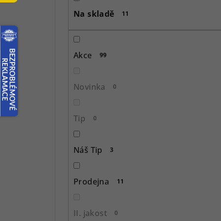
s
Na skladě
11
t
r
Akce
99
a
n
Novinka
0
n
í
Tip
0
p
Náš Tip
3
a
n
Prodejna
11
e
l
II. jakost
0