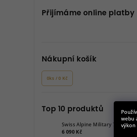
Přijímáme online platby
Nákupní košík
0
ks /
0 Kč
Top 10 produktů
Použív
webu a
Swiss Alpine Military 7043.917
výkon 
6 090 Kč