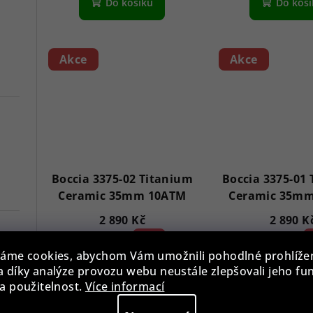
Do košíku
Do koš
Akce
Akce
Boccia 3375-02 Titanium
Boccia 3375-01
Ceramic 35mm 10ATM
Ceramic 35m
2 890 Kč
2 890 K
3 890 Kč
25 %)
3 890 Kč
2
(–
(–
áme cookies, abychom Vám umožnili pohodlné prohlíže
Skladem
Sklade
 díky analýze provozu webu neustále zlepšovali jeho fu
7
a použitelnost.
Více informací