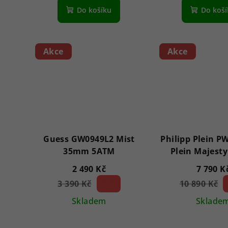
Do košíku
Do koš
Akce
Akce
Guess GW0949L2 Mist
Philipp Plein 
35mm 5ATM
Plein Majest
5ATM
2 490 Kč
7 790 K
3 390 Kč
26 %)
10 890 Kč
(–
(–
Skladem
Sklade