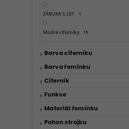
ZÁRUKA 5 LET
1
Modré ciferníky
15
Barva ciferníku
Barva řemínku
Ciferník
Funkce
Materiál řemínku
Pohon strojku