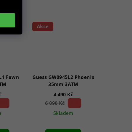
íku
Akce
L1 Fawn
Guess GW0945L2 Phoenix
TM
35mm 3ATM
č
4 490 Kč
6 %)
6 090 Kč
26 %)
(–
m
Skladem