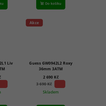
íku
Do košíku
Akce
L1 Liv
Guess GW0942L2 Roxy
TM
36mm 3ATM
č
2 690 Kč
7 %)
3 690 Kč
27 %)
(–
m
Skladem