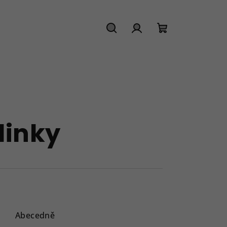
Hledat
Přihlášení
Nákupní
košík
dinky
Abecedně