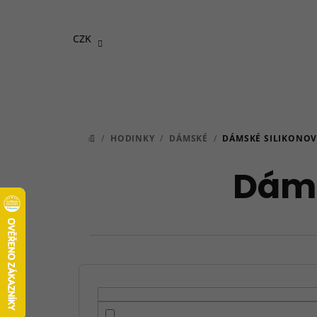
Přejít
na
CZK
obsah
/
HODINKY
/
DÁMSKÉ
/
DÁMSKÉ SILIKONOV
DOMŮ
Dáms
P
o