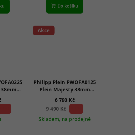
íku
Do košíku
Akce
PWOFA0225
Philipp Plein PWOFA0125
y 38mm
Plein Majesty 38mm
5ATM
č
6 790 Kč
28 %)
9 490 Kč
28 %)
(–
m
Skladem, na prodejně