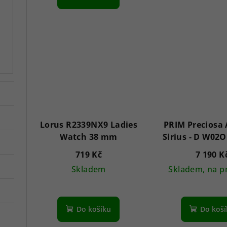
5,0
t
z
ů
5
hvě
Lorus R2339NX9 Ladies
PRIM Preciosa
Watch 38 mm
Sirius - D W02
719 Kč
7 190 K
Skladem
Skladem, na p
Do košíku
Do koš