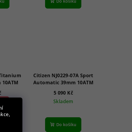
íku
Do košíku
 Titanium
Citizen NJ0229-07A Sport
m 10ATM
Automatic 39mm 10ATM
č
5 090 Kč
5 %)
Skladem
ní
m
nkce,
Do košíku