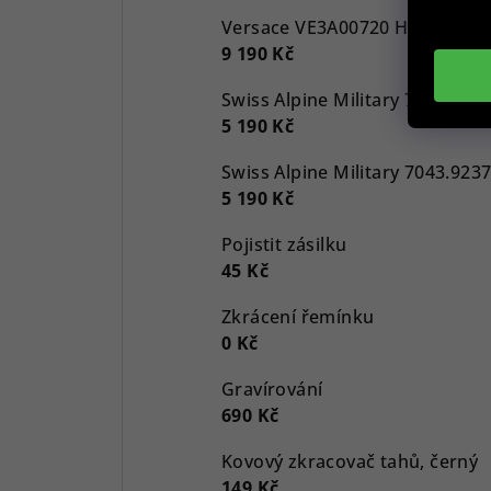
9 190 Kč
5 190 Kč
5 190 Kč
Pojistit zásilku
45 Kč
Zkrácení řemínku
0 Kč
Gravírování
690 Kč
Kovový zkracovač tahů, černý
149 Kč