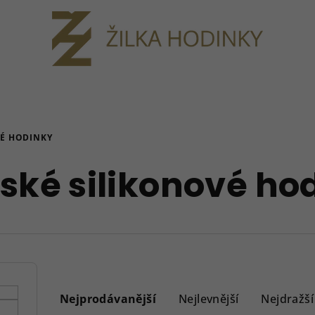
É HODINKY
ké silikonové ho
Ř
a
Nejprodávanější
Nejlevnější
Nejdražší