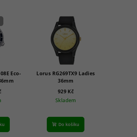
-08E Eco-
Lorus RG269TX9 Ladies
 36mm
36mm
č
929 Kč
m
Skladem
ůměrné
nocení
íku
Do košíku
duktu