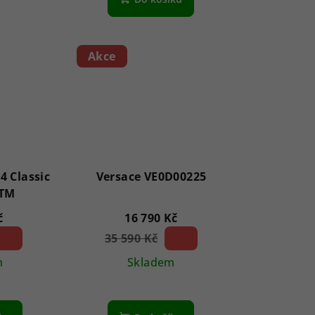
Akce
4 Classic
Versace VE0D00225
TM
č
16 790 Kč
8 %)
35 590 Kč
52 %)
(–
m
Skladem