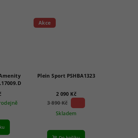
Akce
zdiček.
 Amenity
Plein Sport PSHBA1323
O.17009.D
č
2 090 Kč
rodejně
3 890 Kč
46 %)
(–
Skladem
íku
Do košíku