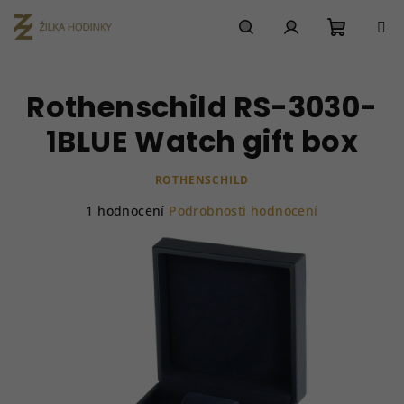
Přejít
na
obsah
Nákupn
Hledat
Přihlášení
Rothenschild RS-3030-
košík
1BLUE Watch gift box
ROTHENSCHILD
Průměrné
1 hodnocení
Podrobnosti hodnocení
hodnocení
produktu
je
5,0
z
5
hvězdiček.