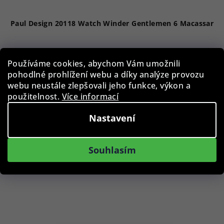
Paul Design 20118 Watch Winder Gentlemen 6 Macassar
39 490 Kč
Používáme cookies, abychom Vám umožnili
Skladem
pohodlné prohlížení webu a díky analýze provozu
webu neustále zlepšovali jeho funkce, výkon a
použitelnost.
Více informací
Do košíku
Nastavení
Souhlasím
Podobné produkty