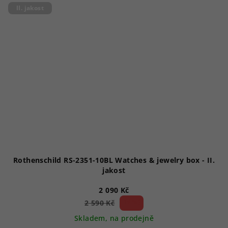
II. jakost
Rothenschild RS-2351-10BL Watches & jewelry box - II.
jakost
2 090 Kč
19 %)
2 590 Kč
(–
Skladem, na prodejně