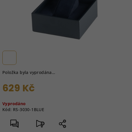
Položka byla vyprodána…
629 Kč
Měrná
Vyprodáno
cena:
Kód:
RS-3030-1BLUE