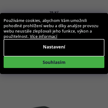
29 Kč
Skladem
Používáme cookies, abychom Vám umožnili
pohodlné prohlížení webu a díky analýze provozu
webu neustále zlepšovali jeho funkce, výkon a
použitelnost.
Více informací
Do košíku
Nastavení
Podobné produkty
Souhlasím