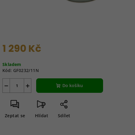
1 290 Kč
Měrná
Skladem
cena:
Kód:
GF0232/11N
−
+
Do košíku
Zeptat se
Hlídat
Sdílet