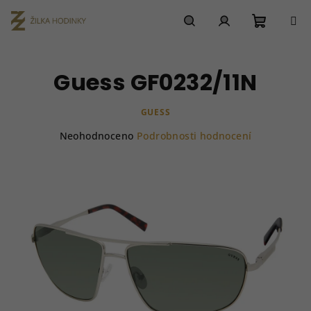
Přejít
na
obsah
Nákupn
Hledat
Přihlášení
Guess GF0232/11N
košík
GUESS
Průměrné
Neohodnoceno
Podrobnosti hodnocení
hodnocení
produktu
je
0,0
z
5
hvězdiček.