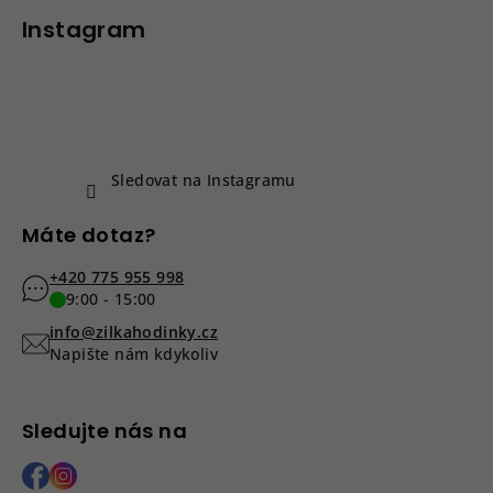
á
p
Instagram
a
t
í
Sledovat na Instagramu
Máte dotaz?
+420 775 955 998
9:00 - 15:00
info@zilkahodinky.cz
Napište nám kdykoliv
Sledujte nás na