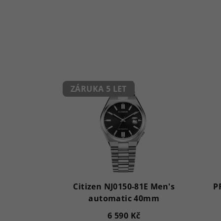
ZÁRUKA 5 LET
Citizen NJ0150-81E Men's
P
automatic 40mm
6 590 Kč