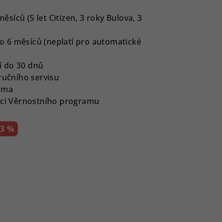
íců (5 let Citizen, 3 roky Bulova, 3
 6 měsíců (neplatí pro automatické
í do 30 dnů
ručního servisu
rma
ámci Věrnostního programu
–3 %