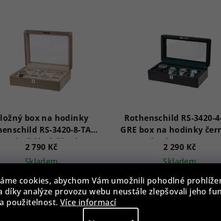
ložný box na hodinky
Rothenschild RS-3420-4
enschild RS-3420-8-TAN-
GRE box na hodinky čer
TAN hnědý s béžovým
zeleným sametem
2 790 Kč
2 290 Kč
sametem
Skladem
Skladem
áme cookies, abychom Vám umožnili pohodlné prohlíže
 díky analýze provozu webu neustále zlepšovali jeho fu
Do košíku
Do košíku
a použitelnost.
Více informací