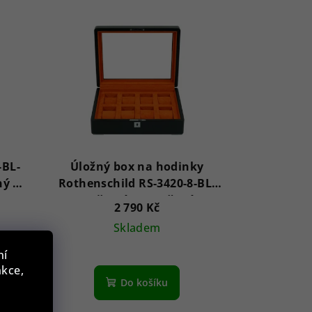
-BL-
Úložný box na hodinky
ný se
Rothenschild RS-3420-8-BL-
ORA černý s oranžovým
2 790 Kč
sametem
Skladem
ní
nkce,
Do košíku