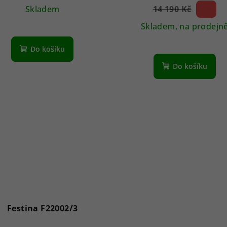
Skladem
14 190 Kč
2 %)
(–
Skladem, na prodejn
Do košíku
Do košíku
Festina F22002/3