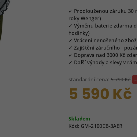
je
0,0
✓ Prodlouženou záruku 30 měs
z
roky Wenger)
5
✓ Výměnu baterie zdarma do
hvězdiček.
hodinky)
✓ Vrácení nenošeného zbož
✓ Zajištění záručního i pozá
✓ Doprava nad 3000 Kč zda
✓ Další výhody a slevy v r
standardní cena:
5 790 Kč
5 590 Kč
Měrná
cena:
Skladem
Kód:
GM-2100CB-3AER