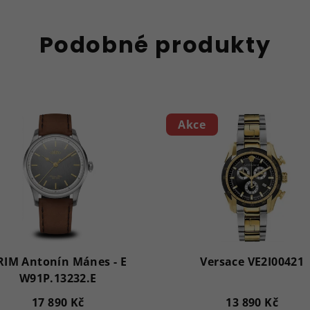
Podobné produkty
Akce
RIM Antonín Mánes - E
Versace VE2I00421
W91P.13232.E
17 890 Kč
13 890 Kč