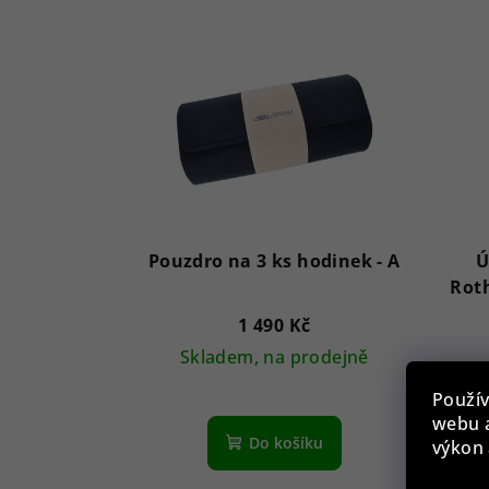
Pouzdro na 3 ks hodinek - A
Ú
Roth
1 490 Kč
Skladem, na prodejně
Použív
webu a
Do košíku
výkon 