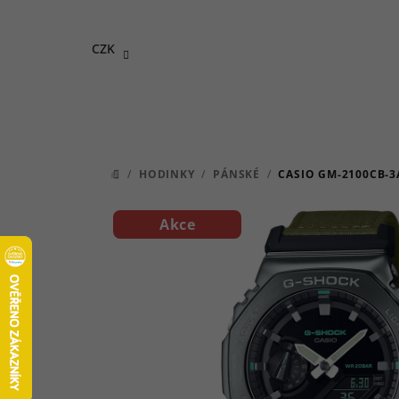
Přejít
na
CZK
obsah
/
HODINKY
/
PÁNSKÉ
/
CASIO GM-2100CB-3
DOMŮ
Akce