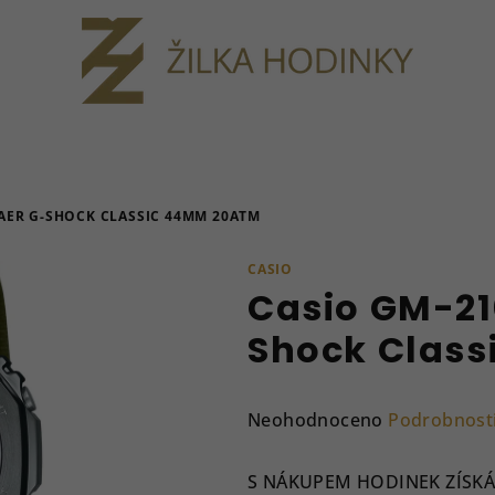
AER G-SHOCK CLASSIC 44MM 20ATM
CASIO
Casio GM-2
Shock Clas
Průměrné
Neohodnoceno
Podrobnost
hodnocení
produktu
S NÁKUPEM HODINEK ZÍSKÁ