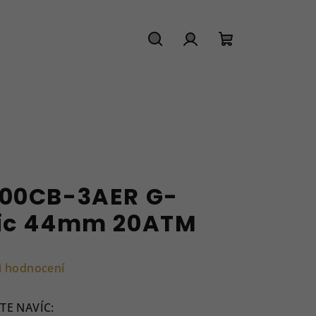
Hledat
Přihlášení
Nákupní
košík
100CB-3AER G-
sic 44mm 20ATM
i hodnocení
TE NAVÍC: