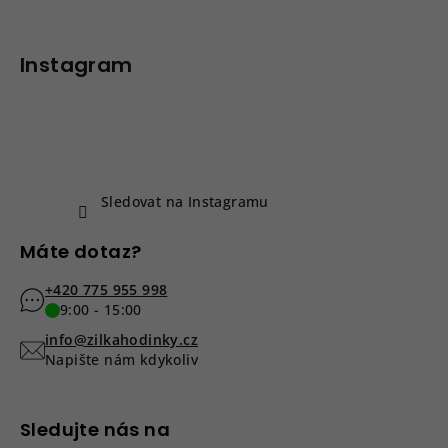
Z
á
p
Instagram
a
t
í
Sledovat na Instagramu
Máte dotaz?
+420 775 955 998
9:00 - 15:00
info@zilkahodinky.cz
Napište nám kdykoliv
Sledujte nás na