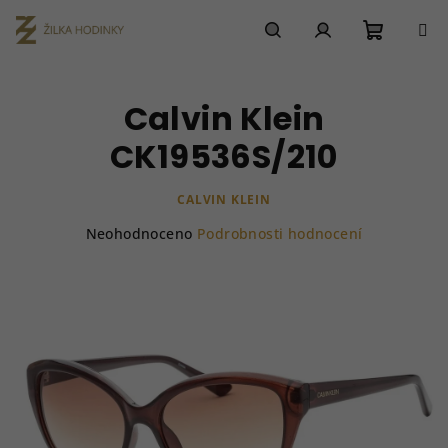
Přejít
na
obsah
Nákupn
Hledat
Přihlášení
Calvin Klein
košík
CK19536S/210
CALVIN KLEIN
Průměrné
Neohodnoceno
Podrobnosti hodnocení
hodnocení
produktu
je
0,0
z
5
hvězdiček.