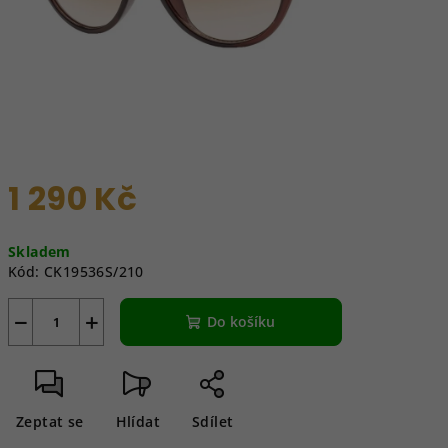
1 290 Kč
Měrná
Skladem
cena:
Kód:
CK19536S/210
−
+
Do košíku
Zeptat se
Hlídat
Sdílet