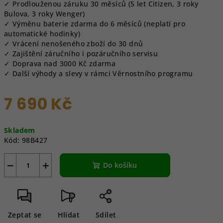
✓ Prodlouženou záruku 30 měsíců (5 let Citizen, 3 roky
Bulova, 3 roky Wenger)
✓ Výměnu baterie zdarma do 6 měsíců (neplatí pro
automatické hodinky)
✓ Vrácení nenošeného zboží do 30 dnů
✓ Zajištění záručního i pozáručního servisu
✓ Doprava nad 3000 Kč zdarma
✓ Další výhody a slevy v rámci Věrnostního programu
7 690 Kč
Měrná
Skladem
cena:
Kód:
98B427
−
+
Do košíku
Zeptat se
Hlídat
Sdílet