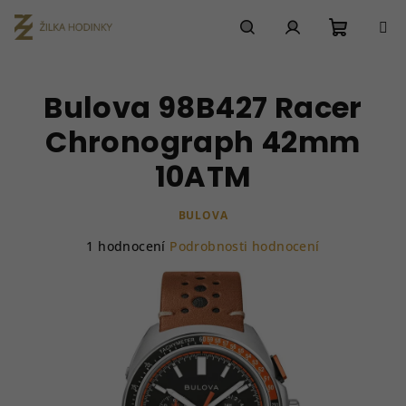
Přejít
na
obsah
Nákupn
Hledat
Přihlášení
Bulova 98B427 Racer
košík
Chronograph 42mm
10ATM
BULOVA
Průměrné
1 hodnocení
Podrobnosti hodnocení
hodnocení
produktu
je
5,0
z
5
hvězdiček.