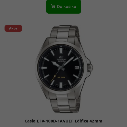
produktu
Do košíku
je
5,0
z
5
Akce
hvězdiček.
Casio EFV-100D-1AVUEF Edifice 42mm