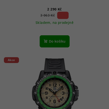
2 290 Kč
25 %)
3 063 Kč
(–
Skladem, na prodejně
Do košíku
Akce