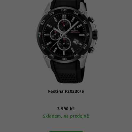
Festina F20330/5
3 990 Kč
Skladem, na prodejně
Průměrné
hodnocení