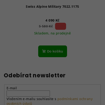
Swiss Alpine Military 7022.1175
4 090 Kč
26 %)
5 580 Kč
(–
Skladem, na prodejně
Do košíku
Odebírat newsletter
E-mail
Vložením e-mailu souhlasíte s
podmínkami ochrany
osobních údajů