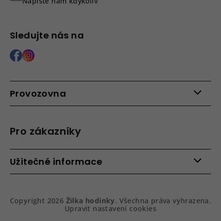
Napište nám kdykoliv
Sledujte nás na
Provozovna
Po - Pá: 9:00 - 15:00
Roháčova 639, 390 02 Tábor
Pro zákazníky
Více informací >
Kontakty
Užitečné informace
Věrnostní program
Bezpečená platba
Doprava a platba
Hodnocení obchodu
Slovník pojmů
Jak zboží balíme
Copyright 2026
Žilka hodinky
. Všechna práva vyhrazena.
Obchodní podmínky
Dárkové balení hodinek
Upravit nastavení cookies
Vrácení a reklamace
Gravírování