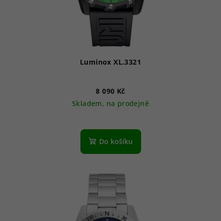
Luminox XL.3321
8 090 Kč
Skladem, na prodejně
Průměrné
hodnocení
produktu
Do košíku
je
5,0
z
5
hvězdiček.