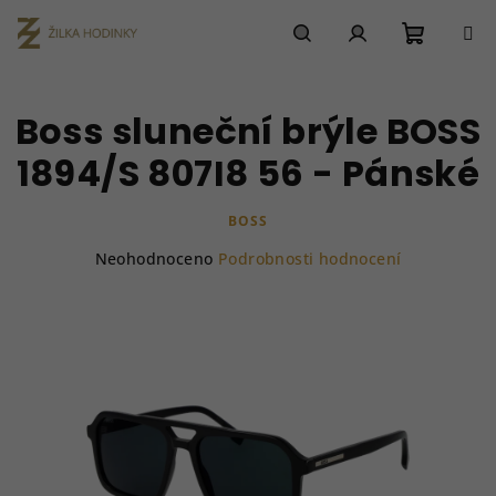
Přejít
na
obsah
Nákupn
Hledat
Přihlášení
Boss sluneční brýle BOSS
košík
1894/S 807I8 56 - Pánské
BOSS
Průměrné
Neohodnoceno
Podrobnosti hodnocení
hodnocení
produktu
je
0,0
z
5
hvězdiček.