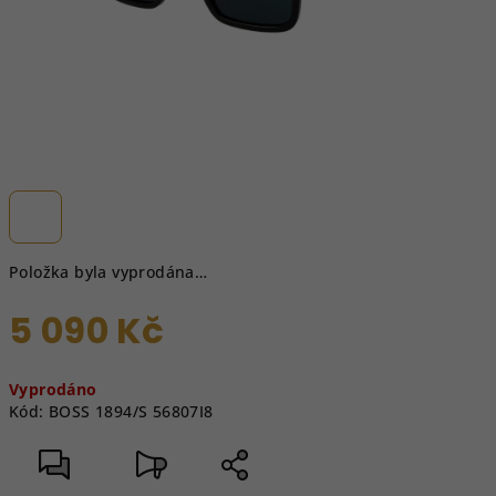
Položka byla vyprodána…
5 090 Kč
Měrná
Vyprodáno
cena:
Kód:
BOSS 1894/S 56807I8