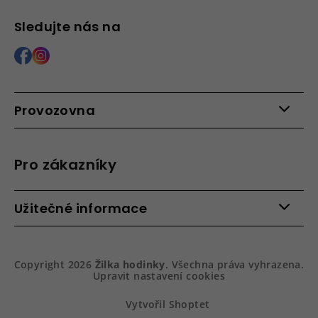
Sledujte nás na
Provozovna
Po - Pá: 9:00 - 15:00
Roháčova 639, 390 02 Tábor
Pro zákazníky
Více informací >
Kontakty
Užitečné informace
Věrnostní program
Bezpečená platba
Doprava a platba
Hodnocení obchodu
Slovník pojmů
Jak zboží balíme
Copyright 2026
Žilka hodinky
. Všechna práva vyhrazena.
Obchodní podmínky
Dárkové balení hodinek
Upravit nastavení cookies
Vrácení a reklamace
Gravírování
Podmínky ochrany osobních údajů
Na prvním místě služby
Vytvořil Shoptet