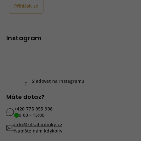
Přihlásit se
Z
á
p
Instagram
a
t
í
Sledovat na Instagramu
Máte dotaz?
+420 775 955 998
9:00 - 15:00
info@zilkahodinky.cz
Napište nám kdykoliv