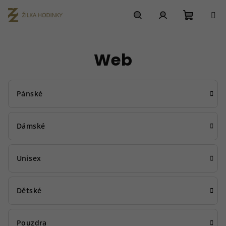
Přejít
na
obsah
Nákupn
Hledat
Přihlášení
Web
košík
Pánské
Dámské
Unisex
Dětské
Pouzdra