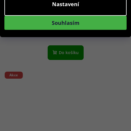
Nastavení
Web obroučky na dioptrické brýle WE5430 005 54
Souhlasím
699 Kč
Skladem
Do košíku
Akce