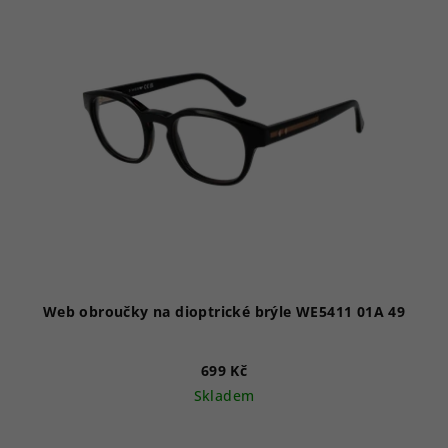
p
i
s
p
r
o
d
u
k
t
ů
Web obroučky na dioptrické brýle WE5411 01A 49
699 Kč
Skladem