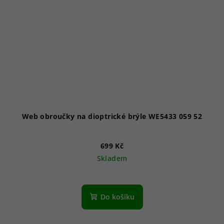
Web obroučky na dioptrické brýle WE5433 059 52
699 Kč
Skladem
Do košíku