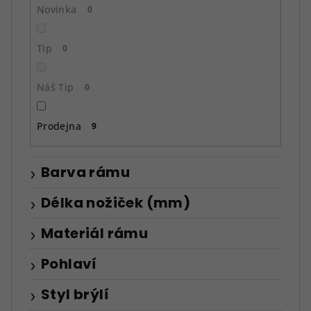
ů
Novinka
0
Tip
0
Náš Tip
0
Prodejna
9
Barva rámu
Délka nožiček (mm)
Materiál rámu
Pohlaví
Styl brýlí