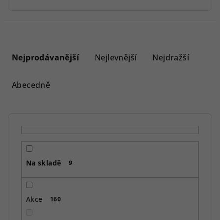
Ř
a
Nejprodávanější
Nejlevnější
Nejdražší
z
e
Abecedně
n
í
p
r
o
Na skladě
d
9
u
k
Akce
160
t