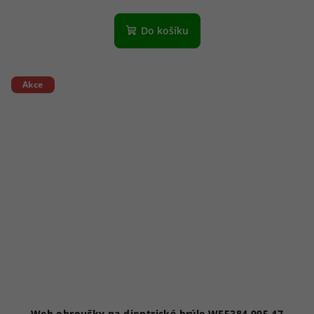
Do košíku
Akce
Web obroučky na dioptrické brýle WE5384 005 47