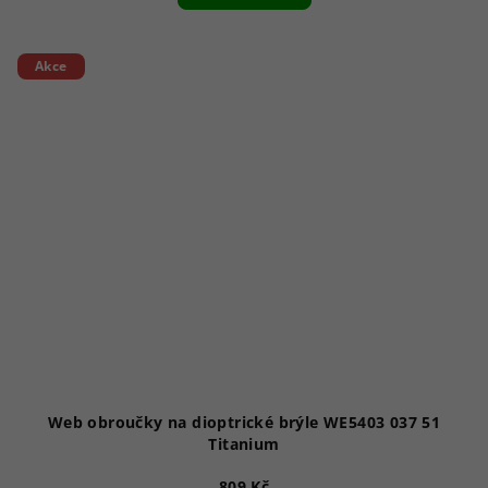
Akce
Web obroučky na dioptrické brýle WE5403 037 51
Titanium
809 Kč