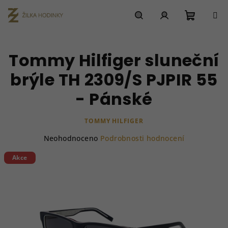
Přejít
na
obsah
Nákupn
Hledat
Přihlášení
Tommy Hilfiger sluneční
košík
brýle TH 2309/S PJPIR 55
- Pánské
TOMMY HILFIGER
Průměrné
Neohodnoceno
Podrobnosti hodnocení
hodnocení
produktu
Akce
je
0,0
z
5
hvězdiček.