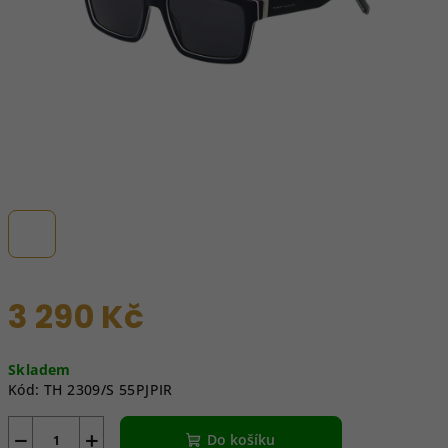
3 290 Kč
Měrná
Skladem
cena:
Kód:
TH 2309/S 55PJPIR
−
+
Do košíku