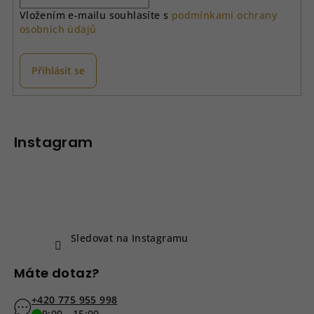
Vložením e-mailu souhlasíte s
podmínkami ochrany
osobních údajů
Přihlásit se
Z
á
p
Instagram
a
t
í
Sledovat na Instagramu
Máte dotaz?
+420 775 955 998
9:00 - 15:00