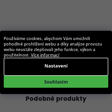
Pouzdro na brýle BLB-EWC-001-BLK
Používáme cookies, abychom Vám umožnili
pohodlné prohlížení webu a díky analýze provozu
129 Kč
webu neustále zlepšovali jeho funkce, výkon a
Skladem
použitelnost.
Více informací
Nastavení
Do košíku
Souhlasím
Podobné produkty