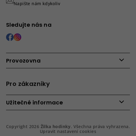
Napište nám kdykoliv
Sledujte nás na
Provozovna
Po - Pá: 9:00 - 15:00
Roháčova 639, 390 02 Tábor
Pro zákazníky
Více informací >
Kontakty
Užitečné informace
Věrnostní program
Bezpečená platba
Doprava a platba
Hodnocení obchodu
Slovník pojmů
Jak zboží balíme
Copyright 2026
Žilka hodinky
. Všechna práva vyhrazena.
Obchodní podmínky
Dárkové balení hodinek
Upravit nastavení cookies
Vrácení a reklamace
Gravírování