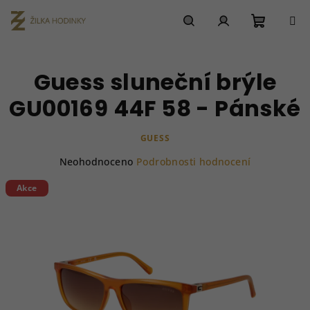
Přejít
na
obsah
Nákupn
Hledat
Přihlášení
Guess sluneční brýle
košík
GU00169 44F 58 - Pánské
GUESS
Průměrné
Neohodnoceno
Podrobnosti hodnocení
hodnocení
produktu
Akce
je
0,0
z
5
hvězdiček.