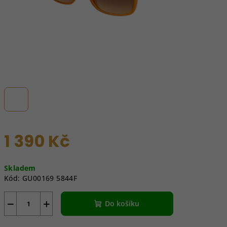
1 390 Kč
Měrná
Skladem
cena:
Kód:
GU00169 5844F
−
+
Do košíku