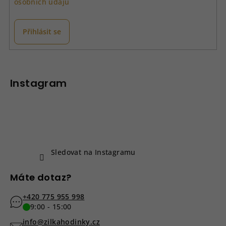
osobních údajů
Přihlásit se
Z
á
p
Instagram
a
t
í
Sledovat na Instagramu
Máte dotaz?
+420 775 955 998
9:00 - 15:00
info@zilkahodinky.cz