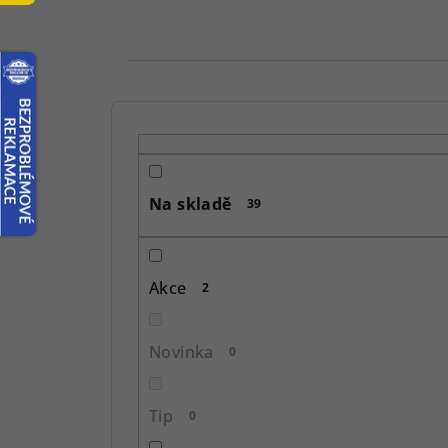
P
o
s
Na skladě
39
t
r
Akce
2
a
n
Novinka
0
n
í
Tip
0