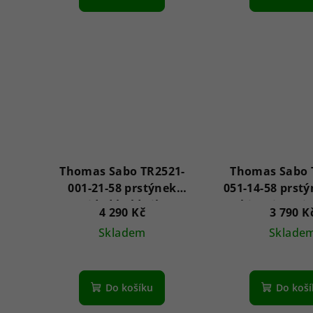
Thomas Sabo TR2521-
Thomas Sabo 
001-21-58 prstýnek
051-14-58 prst
Braided bold Silver
white zirconi
4 290 Kč
3 790 K
Silver
Skladem
Sklade
Do košíku
Do koš