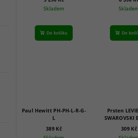
butterfly gold plated
Skladem
Sklade
Pr
hod
Do košíku
Do koš
pro
je
5,0
z
5
hvě
Paul Hewitt PH-PH-L-R-G-
Prsten LEVI
L
SWAROVSKI 
PINK/TURQ
389 Kč
309 Kč
RBB56P
Skladem
Sklade