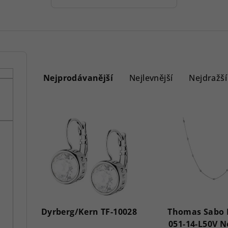
Ř
a
Nejprodávanější
Nejlevnější
Nejdražší
z
V
e
ý
n
p
í
i
p
s
r
p
Dyrberg/Kern TF-10028
Thomas Sabo 
o
051-14-L50V N