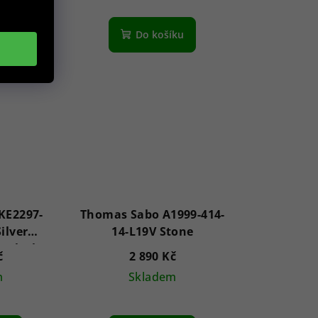
íku
Do košíku
KE2297-
Thomas Sabo A1999-414-
ilver
14-L19V Stone
h Black
č
2 890 Kč
t Heart
m
Skladem
e