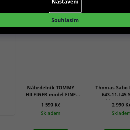
Nastavení
Do košíku
Do koš
Souhlasím
Náhrdelník TOMMY
Thomas Sabo 
HILFIGER model FINE
643-11-L45 S
CORE 2700989
Necklace Wit
1 590 Kč
2 990 K
Heart Pendan
Skladem
Sklade
Romanc