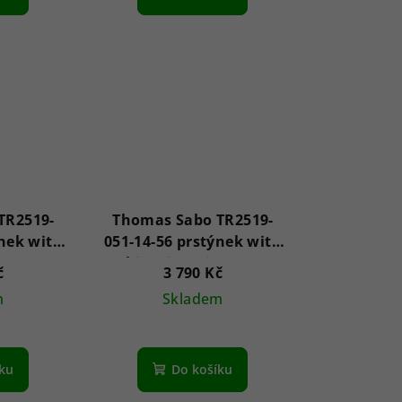
TR2519-
Thomas Sabo TR2519-
ýnek with
051-14-56 prstýnek with
a stones
white zirconia stones
č
3 790 Kč
Silver
m
Skladem
íku
Do košíku