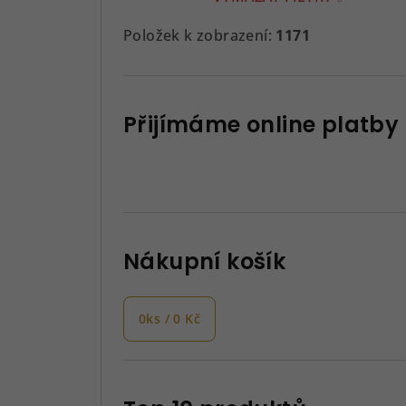
Položek k zobrazení:
1171
Přijímáme online platby
Nákupní košík
0
ks /
0 Kč