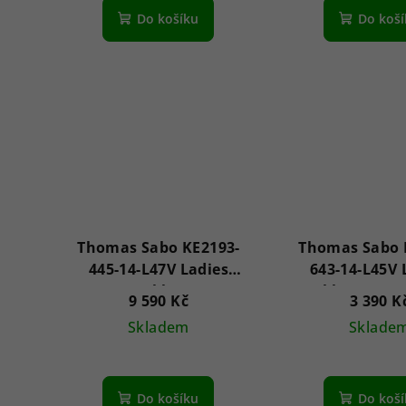
Do košíku
Do koš
Thomas Sabo KE2193-
Thomas Sabo 
445-14-L47V Ladies
643-14-L45V 
necklace
Necklace - Tree
9 590 Kč
3 390 K
Skladem
Sklade
Do košíku
Do koš