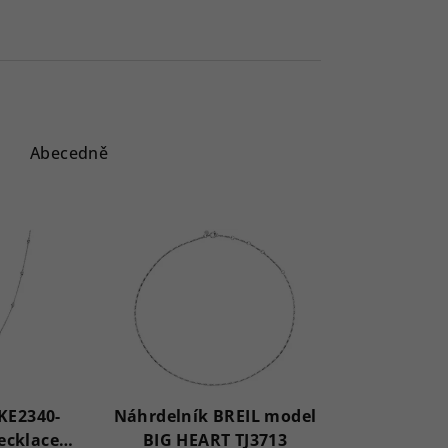
Abecedně
KE2340-
Náhrdelník BREIL model
ecklace
BIG HEART TJ3713