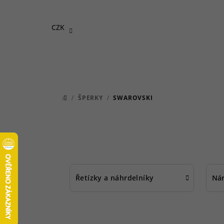
Přejít
na
CZK
obsah
/
ŠPERKY
/
SWAROVSKI
DOMŮ
Řetízky a náhrdelníky
Ná