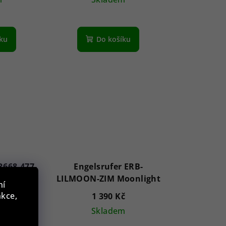
íku
Do košíku
668-477-
Engelsrufer ERB-
Stone
LILMOON-ZIM Moonlight
ní
w
nkce,
č
1 390 Kč
m
Skladem