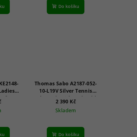
íku
Do košíku
KE2148-
Thomas Sabo A2187-052-
Ladies
10-L19V Silver Tennis
 of Love
náramek With Red Gold
č
2 390 Kč
Bear 16-19 cm
m
Skladem
íku
Do košíku