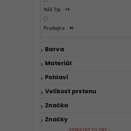
p
Náš Tip
16
a
n
Prodejna
40
e
l
Barva
Materiál
Pohlaví
Velikost prstenu
Značka
Značky
VYMAZAT FILTRY