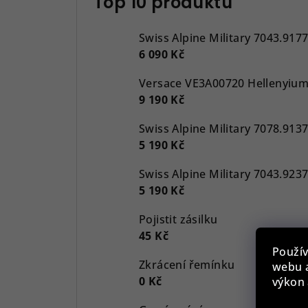
Top 10 produktů
Swiss Alpine Military 7043.917
6 090 Kč
9 190 Kč
5 190 Kč
5 190 Kč
Pojistit zásilku
45 Kč
Použív
Zkrácení řemínku
webu a
0 Kč
výkon 