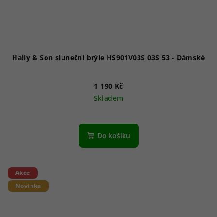
Hally & Son sluneční brýle HS901V03S 03S 53 - Dámské
1 190 Kč
Skladem
Do košíku
Akce
Novinka