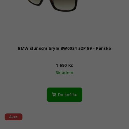
o
d
u
k
t
ů
BMW sluneční brýle BW0034 52P 59 - Pánské
1 690 Kč
Skladem
Do košíku
Akce