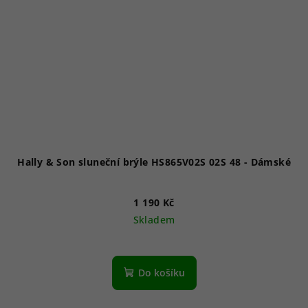
Hally & Son sluneční brýle HS865V02S 02S 48 - Dámské
1 190 Kč
Skladem
Do košíku