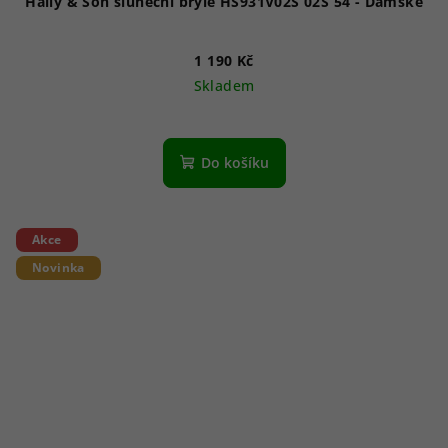
Hally & Son sluneční brýle HS931V02S 02S 54 - Dámské
1 190 Kč
Skladem
Do košíku
Akce
Novinka