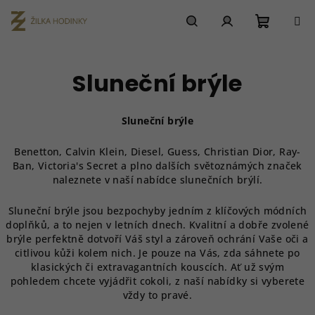
Přejít
na
obsah
Nákupn
Hledat
Přihlášení
Sluneční brýle
košík
Sluneční brýle
Benetton, Calvin Klein, Diesel, Guess, Christian Dior, Ray-
Ban, Victoria's Secret a plno dalších světoznámých značek
naleznete v naší nabídce slunečních brýlí.
Sluneční brýle jsou bezpochyby jedním z klíčových módních
doplňků, a to nejen v letních dnech. Kvalitní a dobře zvolené
brýle perfektně dotvoří Váš styl a zároveň ochrání Vaše oči a
citlivou kůži kolem nich. Je pouze na Vás, zda sáhnete po
klasických či extravagantních kouscích. Ať už svým
pohledem chcete vyjádřit cokoli, z naší nabídky si vyberete
vždy to pravé.