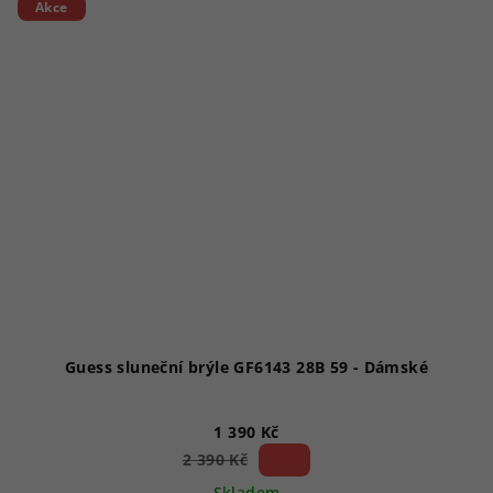
Akce
Guess sluneční brýle GF6143 28B 59 - Dámské
1 390 Kč
41 %)
2 390 Kč
(–
Skladem