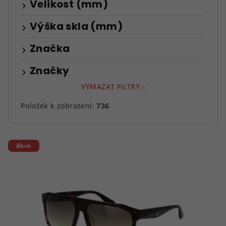
Velikost (mm)
Výška skla (mm)
Značka
Značky
VYMAZAT FILTRY
Položek k zobrazení:
736
V
Akce
ý
p
i
s
p
r