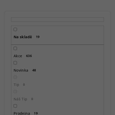
n
í
p
r
o
Na skladě
d
19
u
k
Akce
636
t
ů
Novinka
48
Tip
0
Náš Tip
0
Prodejna
19