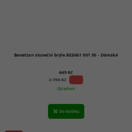
Benetton sluneční brýle BE5061 001 50 - Dámské
649 Kč
76 %)
2 790 Kč
(–
Skladem
Do košíku