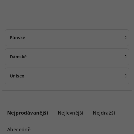
Pánské
Dámské
Unisex
Ř
a
Nejprodávanější
Nejlevnější
Nejdražší
z
e
Abecedně