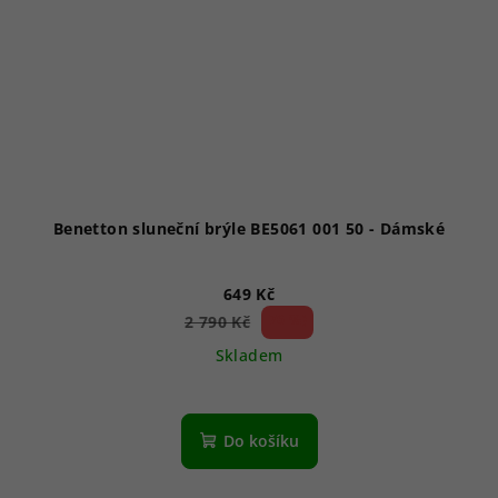
Benetton sluneční brýle BE5061 001 50 - Dámské
649 Kč
76 %)
2 790 Kč
(–
Skladem
Do košíku