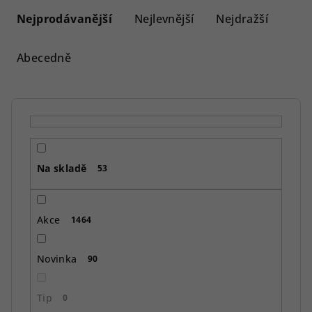
a
Nejprodávanější
Nejlevnější
Nejdražší
z
e
Abecedně
n
í
p
r
o
Na skladě
d
53
u
k
Akce
1464
t
ů
Novinka
90
Tip
0