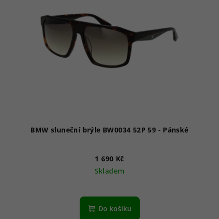
i
s
p
r
o
d
u
k
t
ů
BMW sluneční brýle BW0034 52P 59 - Pánské
1 690 Kč
Skladem
Do košíku