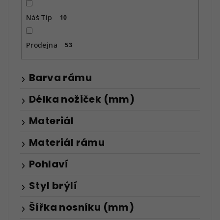
Náš Tip
10
Prodejna
53
Barva rámu
Délka nožiček (mm)
Materiál
Materiál rámu
Pohlaví
Styl brýlí
Šířka nosníku (mm)