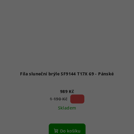
Fila sluneční brýle SF9144 T17X 69 - Pánské
989 Kč
16 %)
1 190 Kč
(–
Skladem
Průměrné
hodnocení
produktu
Do košíku