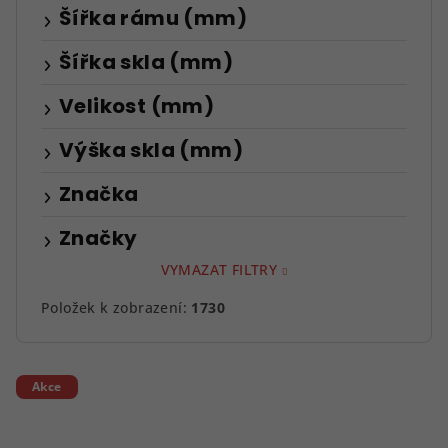
Šířka rámu (mm)
Šířka skla (mm)
Velikost (mm)
Výška skla (mm)
Značka
Značky
VYMAZAT FILTRY
Položek k zobrazení:
1730
V
Akce
ý
p