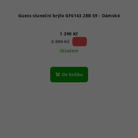
Guess sluneční brýle GF6143 28B 59 - Dámské
1 390 Kč
41 %)
2 390 Kč
(–
Skladem
Do košíku