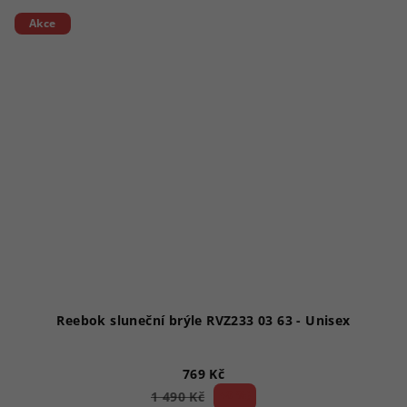
Akce
Reebok sluneční brýle RVZ233 03 63 - Unisex
769 Kč
48 %)
1 490 Kč
(–