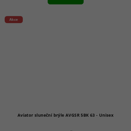
je
1,0
z
5
Akce
hvězdiček.
Aviator sluneční brýle AVGSR 5BK 63 - Unisex