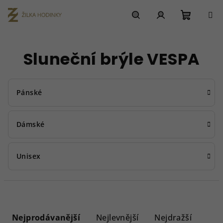
Přejít
na
obsah
Nákupn
Hledat
Přihlášení
Sluneční brýle VESPA
košík
Pánské
Dámské
Unisex
Ř
a
Nejprodávanější
Nejlevnější
Nejdražší