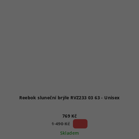
Reebok sluneční brýle RVZ233 03 63 - Unisex
769 Kč
48 %)
1 490 Kč
(–
Skladem