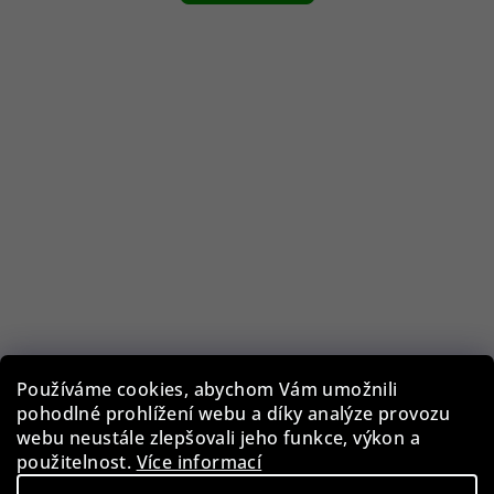
Používáme cookies, abychom Vám umožnili
pohodlné prohlížení webu a díky analýze provozu
Guess GF0344/28U
webu neustále zlepšovali jeho funkce, výkon a
použitelnost.
Více informací
1 290 Kč