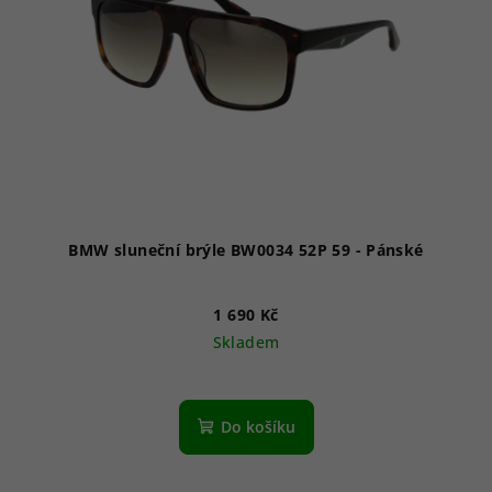
p
r
o
d
u
k
t
ů
BMW sluneční brýle BW0034 52P 59 - Pánské
1 690 Kč
Skladem
Do košíku