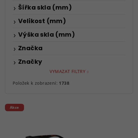
Šířka skla (mm)
Velikost (mm)
Výška skla (mm)
Značka
Značky
VYMAZAT FILTRY
Položek k zobrazení:
1738
V
Akce
ý
p
i
s