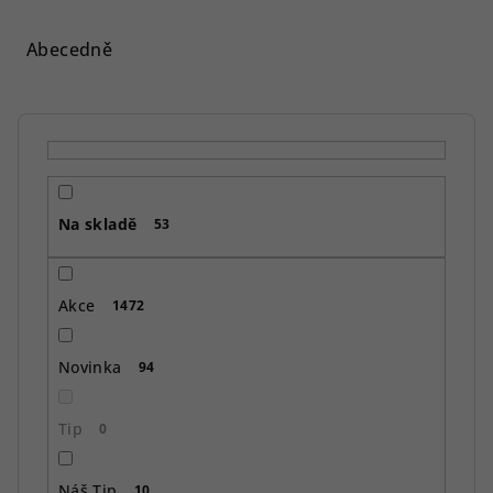
z
e
Abecedně
n
í
p
r
o
Na skladě
d
53
u
k
Akce
1472
t
ů
Novinka
94
Tip
0
Náš Tip
10