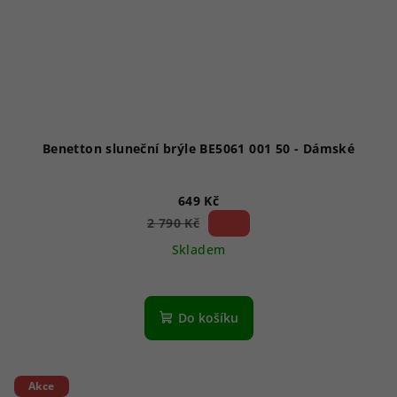
Benetton sluneční brýle BE5061 001 50 - Dámské
649 Kč
76 %)
2 790 Kč
(–
Skladem
Do košíku
Akce