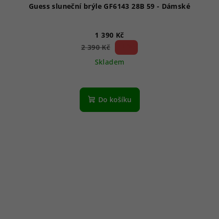
Guess sluneční brýle GF6143 28B 59 - Dámské
1 390 Kč
41 %)
2 390 Kč
(–
Skladem
Do košíku