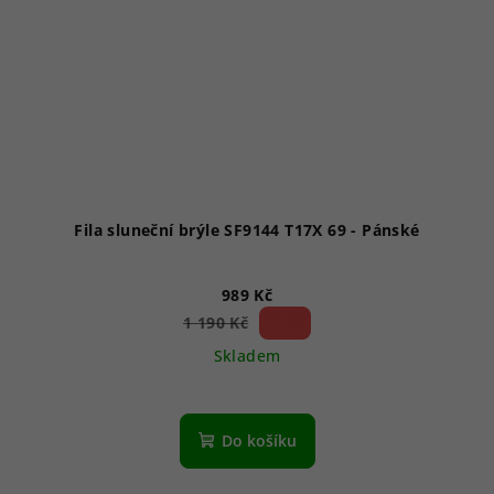
Fila sluneční brýle SF9144 T17X 69 - Pánské
989 Kč
16 %)
1 190 Kč
(–
Skladem
Průměrné
hodnocení
produktu
Do košíku
je
1,0