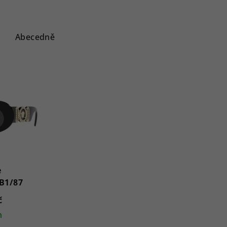
Abecedně
e
B1/87
č
m