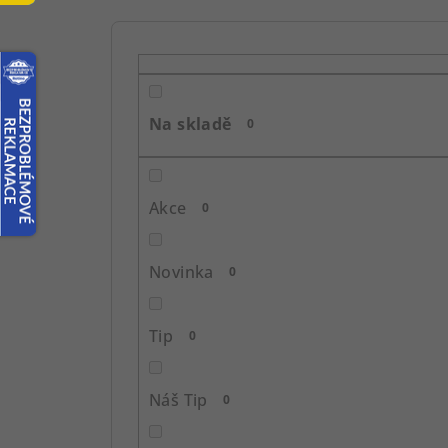
P
o
s
Na skladě
0
t
r
Akce
0
a
n
Novinka
0
n
í
Tip
0
p
Náš Tip
0
a