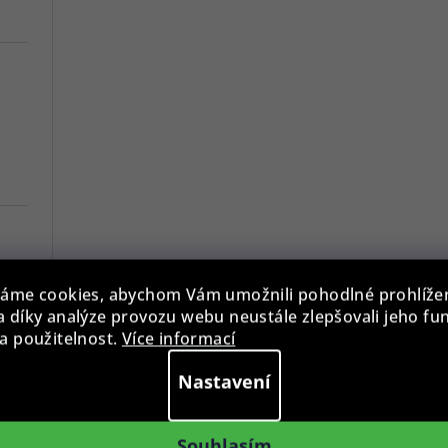
áme cookies, abychom Vám umožnili pohodlné prohlíže
7
 díky analýze provozu webu neustále zlepšovali jeho fu
a použitelnost.
Více informací
Versace VE3A00720 Hellenyium 42mm
Nastavení
Swiss Alpine Military 7078.9137 Chronograph 45mm
Souhlasím