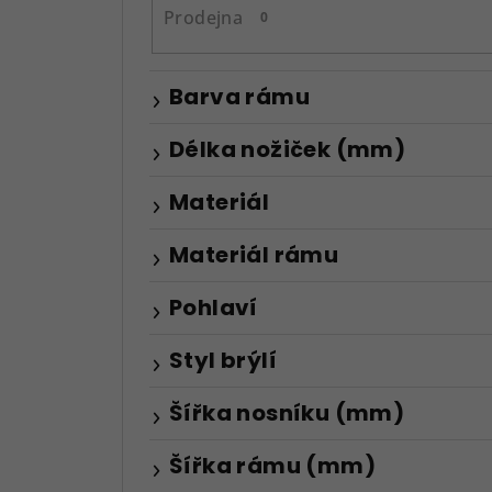
n
Prodejna
0
e
l
Barva rámu
Délka nožiček (mm)
Materiál
Materiál rámu
Pohlaví
Styl brýlí
Šířka nosníku (mm)
Šířka rámu (mm)