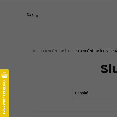
Přejít
na
CZK
obsah
/
SLUNEČNÍ BRÝLE
/
SLUNEČNÍ BRÝLE VERS
DOMŮ
Sl
Pánské