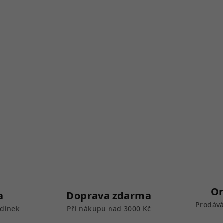
Or
a
Doprava zdarma
Prodává
odinek
Při nákupu nad 3000 Kč