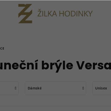
ACE
uneční brýle Vers
Dámské
Unisex