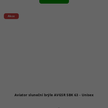
je
1,0
z
5
Akce
hvězdiček.
Aviator sluneční brýle AVGSR 5BK 63 - Unisex