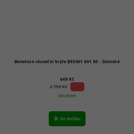
Benetton sluneční brýle BE5061 001 50 - Dámské
649 Kč
76 %)
2 790 Kč
(–
Skladem
Do košíku