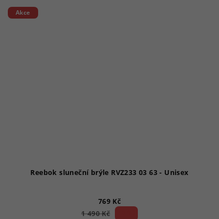
Akce
Reebok sluneční brýle RVZ233 03 63 - Unisex
769 Kč
48 %)
1 490 Kč
(–