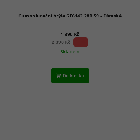
Guess sluneční brýle GF6143 28B 59 - Dámské
1 390 Kč
41 %)
2 390 Kč
(–
Skladem
Do košíku