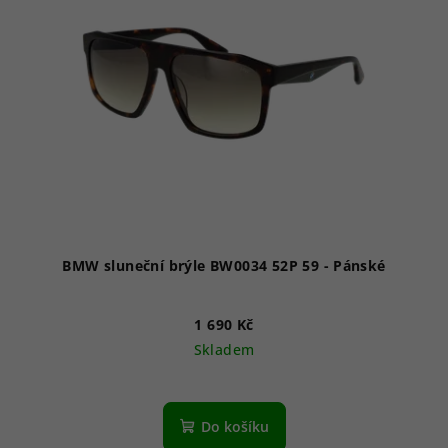
i
s
p
r
o
d
u
k
t
ů
BMW sluneční brýle BW0034 52P 59 - Pánské
1 690 Kč
Skladem
Do košíku