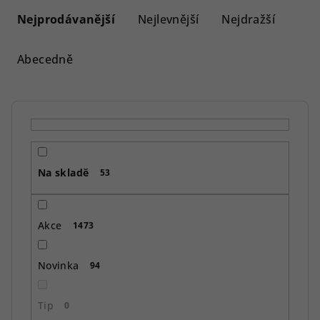
a
Nejprodávanější
Nejlevnější
Nejdražší
z
e
Abecedně
n
í
p
r
o
Na skladě
d
53
u
k
Akce
1473
t
ů
Novinka
94
Tip
0