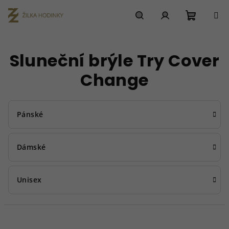
Přejít
na
obsah
Nákupn
Hledat
Přihlášení
Sluneční brýle Try Cover
košík
Change
Pánské
Dámské
Unisex
Ř