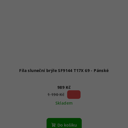
Fila sluneční brýle SF9144 T17X 69 - Pánské
989 Kč
16 %)
1 190 Kč
(–
Skladem
Průměrné
hodnocení
produktu
Do košíku