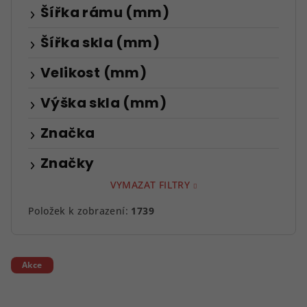
Šířka rámu (mm)
Šířka skla (mm)
Velikost (mm)
Výška skla (mm)
Značka
Značky
VYMAZAT FILTRY
Položek k zobrazení:
1739
V
Akce
ý
p