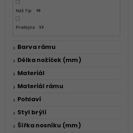
Náš Tip
10
Prodejna
53
Barva rámu
Délka nožiček (mm)
Materiál
Materiál rámu
Pohlaví
Styl brýlí
Šířka nosníku (mm)