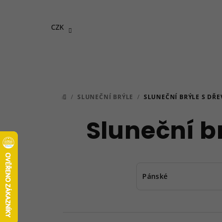
Přejít
na
CZK
obsah
/
SLUNEČNÍ BRÝLE
/
SLUNEČNÍ BRÝLE S DŘ
DOMŮ
Sluneční b
Pánské