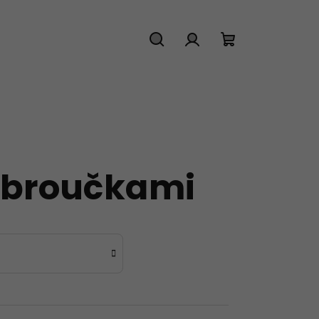
Hledat
Přihlášení
Nákupní
košík
 obroučkami