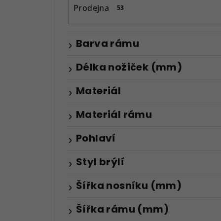
n
Prodejna
53
e
l
Barva rámu
Délka nožiček (mm)
Materiál
Materiál rámu
Pohlaví
Styl brýlí
Šířka nosníku (mm)
Šířka rámu (mm)