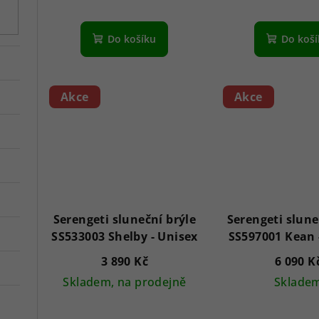
d
k
u
t
Do košíku
Do koš
k
ů
t
Akce
Akce
ů
Serengeti sluneční brýle
Serengeti slune
SS533003 Shelby - Unisex
3 890 Kč
6 090 K
Skladem, na prodejně
Sklade