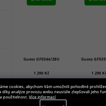
Guess GF0344/28U
Guess GF035
1 290 Kč
1 290 K
7
Skladem
Sklade
áme cookies, abychom Vám umožnili pohodlné prohlíže
Versace VE3A00720 Hellenyium 42mm
 díky analýze provozu webu neustále zlepšovali jeho fu
a použitelnost.
Více informací
Do košíku
Do koš
Swiss Alpine Military 7078.9137 Chronograph 45mm