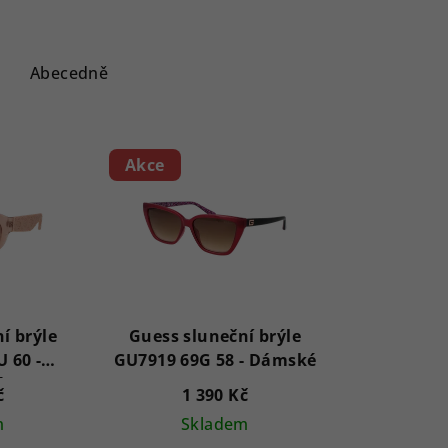
Abecedně
Akce
í brýle
Guess sluneční brýle
 60 -
GU7919 69G 58 - Dámské
é
č
1 390 Kč
m
Skladem