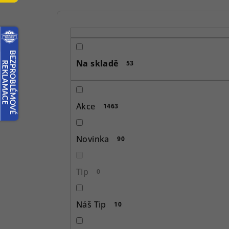
P
o
s
Na skladě
53
t
r
Akce
1463
a
n
Novinka
90
n
í
Tip
0
p
Náš Tip
10
a