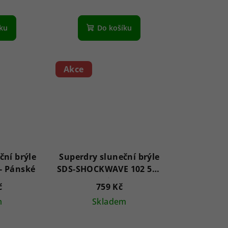
íku
Do košíku
Akce
ční brýle
Superdry sluneční brýle
SS597001 Kean - Pánské
SDS-SHOCKWAVE 102 55 -
Unisex
č
759 Kč
m
Skladem