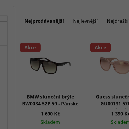
Ř
a
Nejprodávanější
Nejlevnější
Nejdražší
z
V
e
Akce
Akce
ý
n
p
í
i
p
s
r
p
BMW sluneční brýle
Guess slunečn
o
BW0034 52P 59 - Pánské
GU00131 57U
r
d
Dámsk
1 690 Kč
1 390 K
o
u
Skladem
Sklade