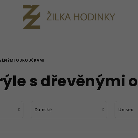
EVĚNÝMI OBROUČKAMI
rýle s dřevěnými
Dámské
Unisex