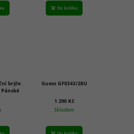
íku
Do košíku
ční brýle
Guess GF0343/28U
SE6159 91V 62 - Pánské
1 290 Kč
m
Skladem
íku
Do košíku