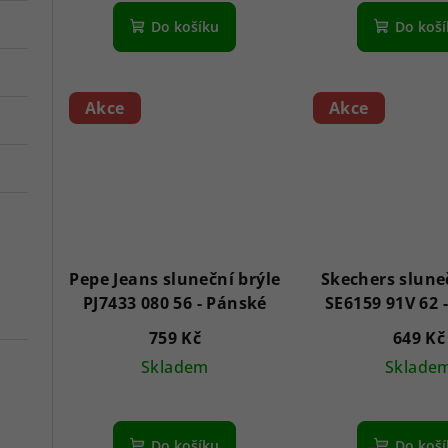
Do košíku
Do koš
Akce
Akce
Pepe Jeans sluneční brýle
Skechers slune
PJ7433 080 56 - Pánské
759 Kč
649 Kč
Skladem
Sklade
Do košíku
Do koš