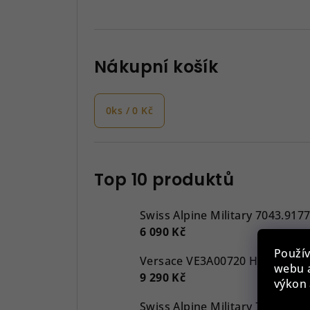
Nákupní košík
0
ks /
0 Kč
Top 10 produktů
Swiss Alpine Military 7043.917
6 090 Kč
Použív
webu a
9 290 Kč
výkon 