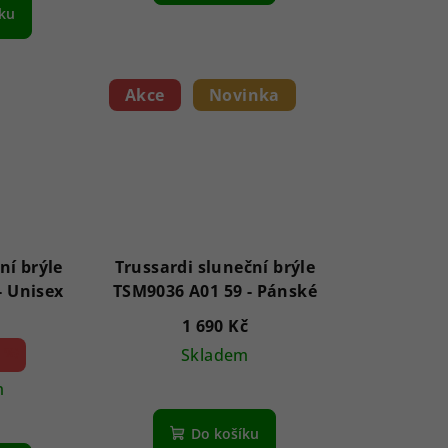
íku
Akce
Novinka
ní brýle
Trussardi sluneční brýle
AVGSR 5BK 63 - Unisex
TSM9036 A01 59 - Pánské
1 690 Kč
 %)
Skladem
m
Do košíku