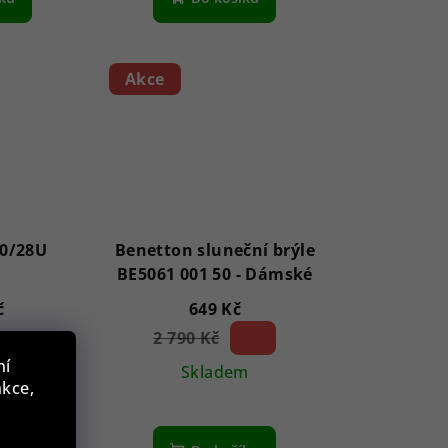
Akce
0/28U
Benetton sluneční brýle
BE5061 001 50 - Dámské
č
649 Kč
m
2 790 Kč
76 %)
(–
ní
Skladem
nkce,
íku