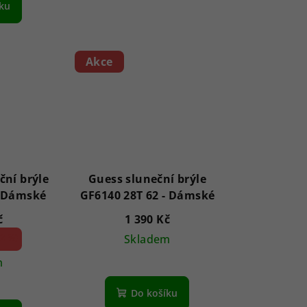
íku
Akce
ční brýle
Guess sluneční brýle
8846 Elyna 54 - Dámské
GF6140 28T 62 - Dámské
č
1 390 Kč
2 %)
Skladem
m
Do košíku