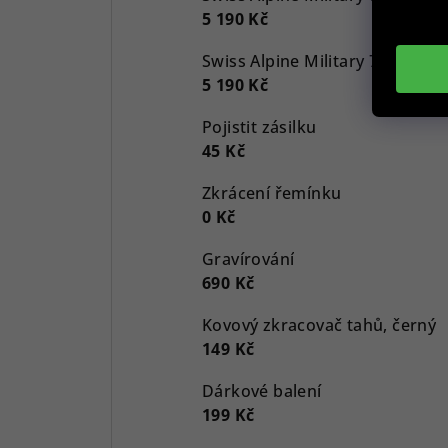
5 190 Kč
5 190 Kč
Pojistit zásilku
45 Kč
Zkrácení řemínku
0 Kč
Gravírování
690 Kč
Kovový zkracovač tahů, černý
149 Kč
Dárkové balení
199 Kč