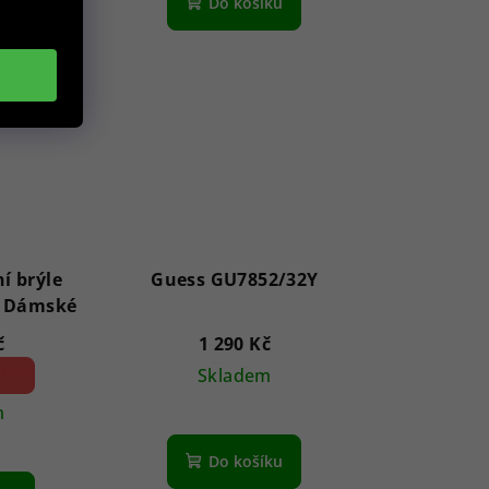
Do košíku
í brýle
Guess GU7852/32Y
GF6143 28B 59 - Dámské
č
1 290 Kč
1 %)
Skladem
m
Do košíku