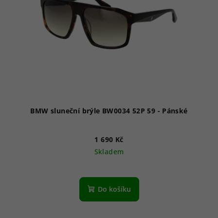
p
r
o
d
u
k
t
ů
BMW sluneční brýle BW0034 52P 59 - Pánské
1 690 Kč
Skladem
Do košíku