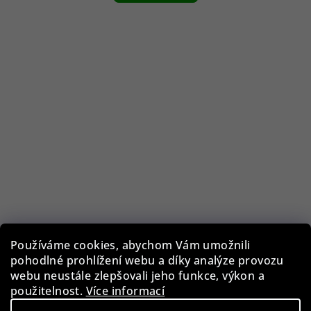
Používáme cookies, abychom Vám umožnili
pohodlné prohlížení webu a díky analýze provozu
Guess GF0344/28U
webu neustále zlepšovali jeho funkce, výkon a
použitelnost.
Více informací
1 290 Kč