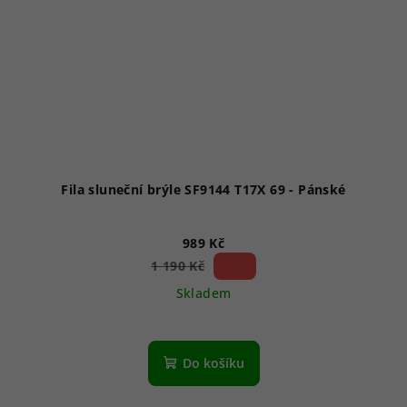
Fila sluneční brýle SF9144 T17X 69 - Pánské
989 Kč
16 %)
1 190 Kč
(–
Skladem
Průměrné
hodnocení
produktu
Do košíku
je
1,0