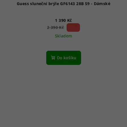
Guess sluneční brýle GF6143 28B 59 - Dámské
1 390 Kč
41 %)
2 390 Kč
(–
Skladem
Do košíku