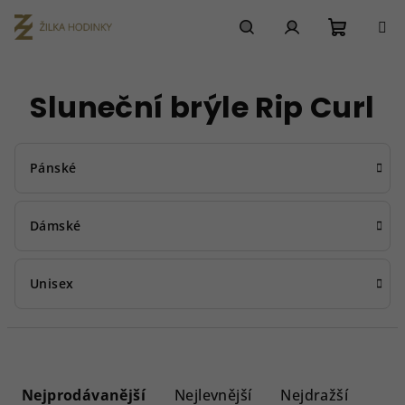
Přejít
na
obsah
Nákupn
Hledat
Přihlášení
Sluneční brýle Rip Curl
košík
Pánské
Dámské
Unisex
Ř
a
Nejprodávanější
Nejlevnější
Nejdražší