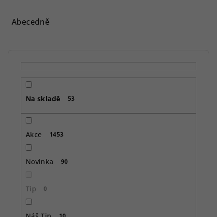
z
e
Abecedně
n
í
p
r
o
Na skladě
d
53
u
k
Akce
1453
t
ů
Novinka
90
Tip
0
Náš Tip
10