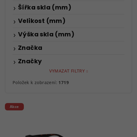
Šířka skla (mm)
Velikost (mm)
Výška skla (mm)
Značka
Značky
VYMAZAT FILTRY
Položek k zobrazení:
1719
V
Akce
ý
p
i
s