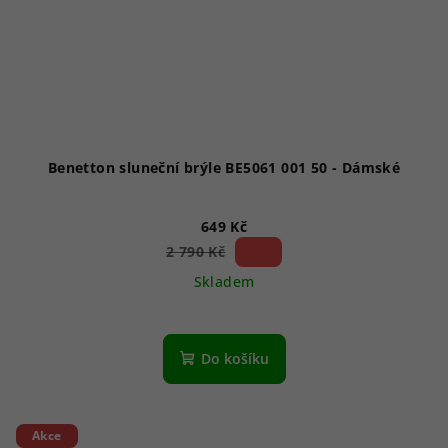
Benetton sluneční brýle BE5061 001 50 - Dámské
649 Kč
76 %)
2 790 Kč
(–
Skladem
Do košíku
Akce