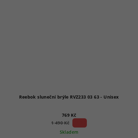
Reebok sluneční brýle RVZ233 03 63 - Unisex
769 Kč
48 %)
1 490 Kč
(–
Skladem