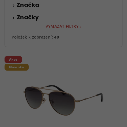
Značka
Značky
VYMAZAT FILTRY
Položek k zobrazení:
40
V
Akce
ý
Novinka
p
i
s
p
r
o
d
u