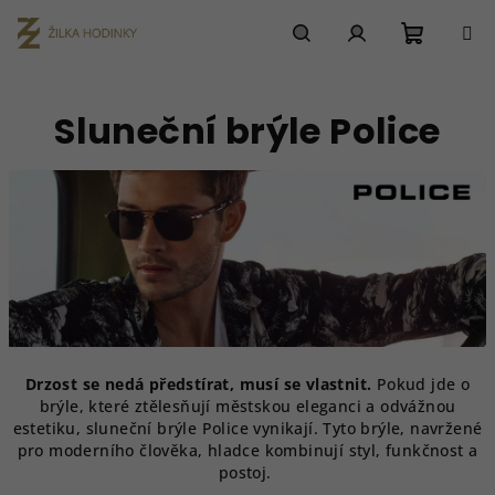
Přejít
na
obsah
Nákupn
Hledat
Přihlášení
Sluneční brýle Police
košík
Drzost se nedá předstírat, musí se vlastnit.
Pokud jde o
brýle, které ztělesňují městskou eleganci a odvážnou
estetiku, sluneční brýle Police vynikají. Tyto brýle, navržené
pro moderního člověka, hladce kombinují styl, funkčnost a
postoj.