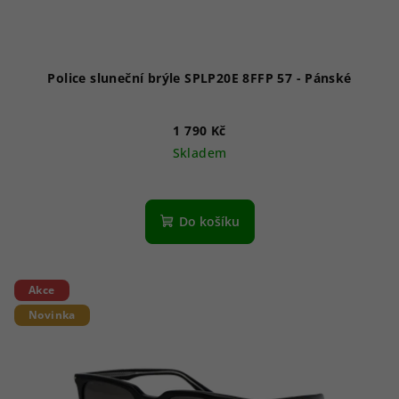
k
t
ů
Police sluneční brýle SPLP20E 8FFP 57 - Pánské
1 790 Kč
Skladem
Do košíku
Akce
Novinka