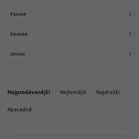
Pánské
Dámské
Unisex
Ř
a
Nejprodávanější
Nejlevnější
Nejdražší
z
e
Abecedně
n
í
p