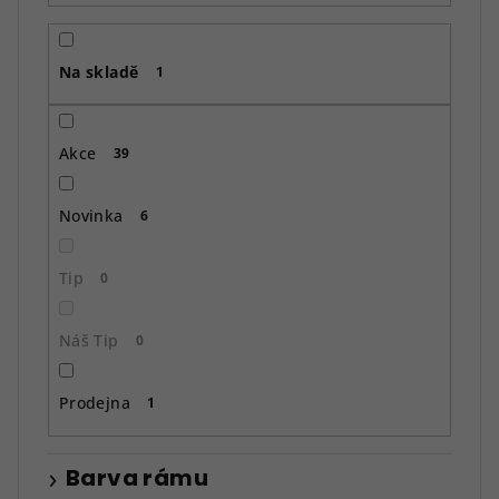
r
o
Na skladě
d
1
u
k
Akce
39
t
ů
Novinka
6
Tip
0
Náš Tip
0
Prodejna
1
Barva rámu