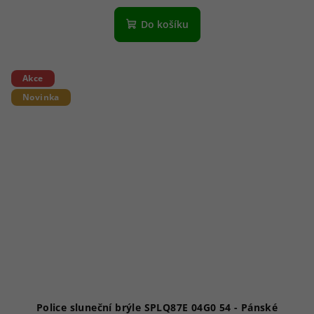
Do košíku
Akce
Novinka
Police sluneční brýle SPLQ87E 04G0 54 - Pánské