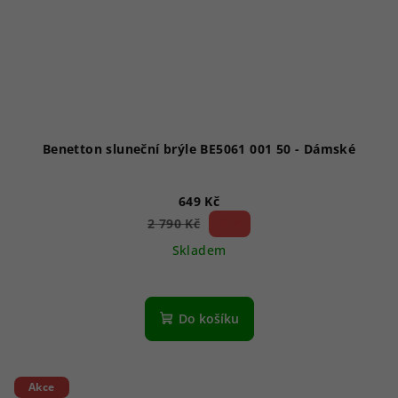
Benetton sluneční brýle BE5061 001 50 - Dámské
649 Kč
76 %)
2 790 Kč
(–
Skladem
Do košíku
Akce