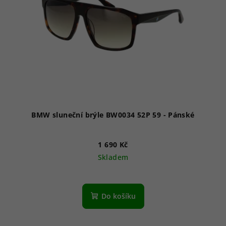
p
r
o
d
u
k
t
ů
BMW sluneční brýle BW0034 52P 59 - Pánské
1 690 Kč
Skladem
Do košíku