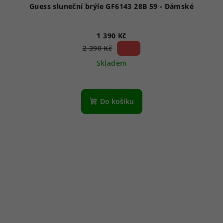
Guess sluneční brýle GF6143 28B 59 - Dámské
1 390 Kč
41 %)
2 390 Kč
(–
Skladem
Do košíku