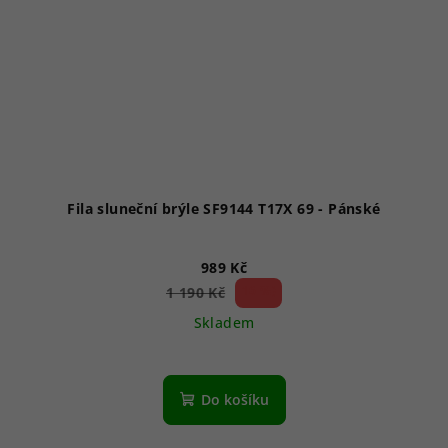
Fila sluneční brýle SF9144 T17X 69 - Pánské
989 Kč
16 %)
1 190 Kč
(–
Skladem
Průměrné
hodnocení
produktu
Do košíku
je
1,0