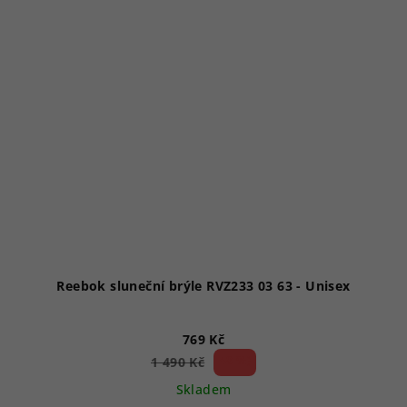
Reebok sluneční brýle RVZ233 03 63 - Unisex
769 Kč
48 %)
1 490 Kč
(–
Skladem