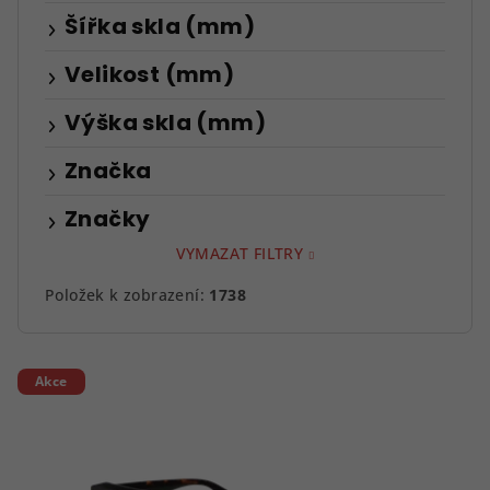
Šířka skla (mm)
Velikost (mm)
Výška skla (mm)
Značka
Značky
VYMAZAT FILTRY
Položek k zobrazení:
1738
V
Akce
ý
p
i
s