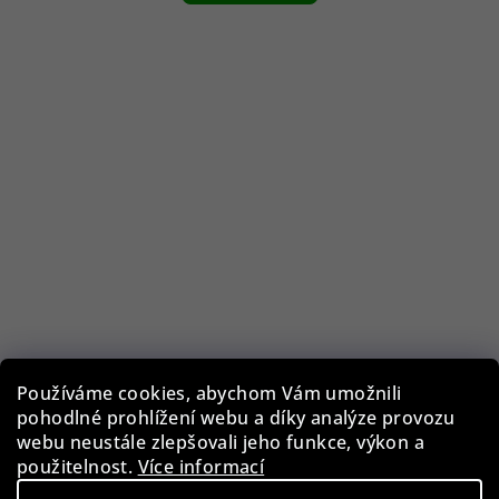
Používáme cookies, abychom Vám umožnili
pohodlné prohlížení webu a díky analýze provozu
Guess GF0344/28U
webu neustále zlepšovali jeho funkce, výkon a
použitelnost.
Více informací
1 290 Kč