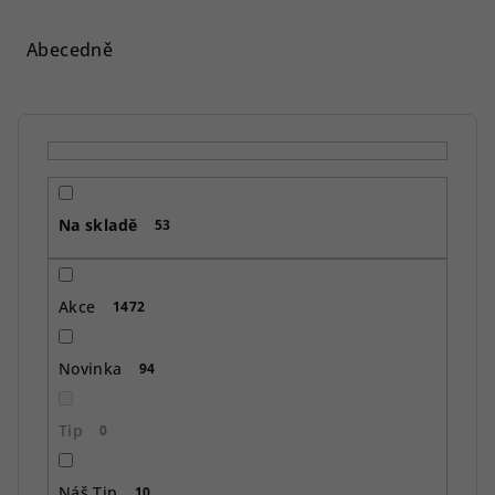
z
e
Abecedně
n
í
p
r
o
Na skladě
d
53
u
k
Akce
1472
t
ů
Novinka
94
Tip
0
Náš Tip
10