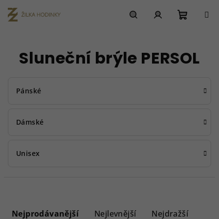
Přejít
na
obsah
Nákupn
Hledat
Přihlášení
Sluneční brýle PERSOL
košík
Pánské
Dámské
Unisex
Ř
a
Nejprodávanější
Nejlevnější
Nejdražší