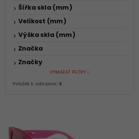
Šířka skla (mm)
Velikost (mm)
Výška skla (mm)
Značka
Značky
VYMAZAT FILTRY
Položek k zobrazení:
8
V
ý
p
i
s