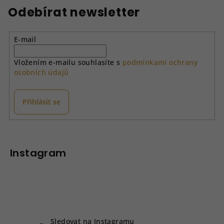
á
Odebírat newsletter
d
a
E-mail
c
í
Vložením e-mailu souhlasíte s
podmínkami ochrany
p
osobních údajů
r
v
k
Přihlásit se
y
v
Z
ý
á
p
p
Instagram
i
a
s
u
t
í
Sledovat na Instagramu