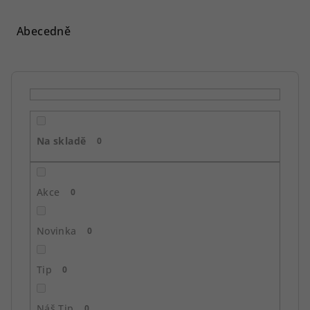
z
e
Abecedně
n
í
p
r
o
Na skladě
d
0
u
k
Akce
0
t
ů
Novinka
0
Tip
0
Náš Tip
0