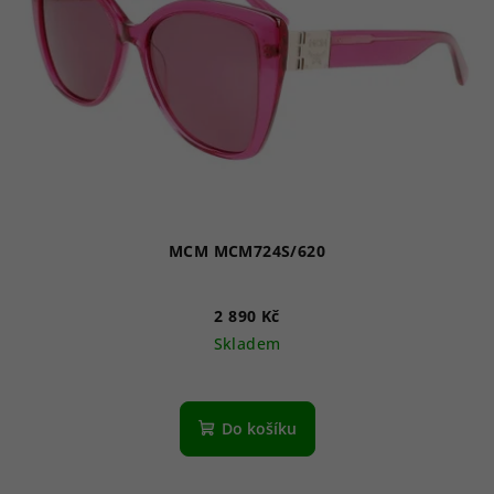
p
r
o
d
u
k
t
ů
MCM MCM724S/620
2 890 Kč
Skladem
Do košíku