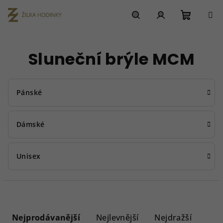
Přejít
na
obsah
Nákupn
Hledat
Přihlášení
Sluneční brýle MCM
košík
Pánské
Dámské
Unisex
Ř
a
Nejprodávanější
Nejlevnější
Nejdražší