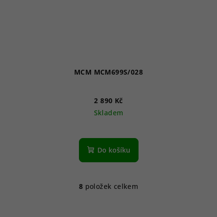
MCM MCM699S/028
2 890 Kč
Skladem
Do košíku
8
položek celkem
O
v
l