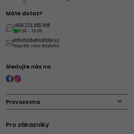
Máte dotaz?
+420 775 955 998
9:00 - 15:00
info@zilkahodinky.cz
Napište nám kdykoliv
Sledujte nás na
Provozovna
Po - Pá: 9:00 - 15:00
Roháčova 639, 390 02 Tábor
Pro zákazníky
Více informací >