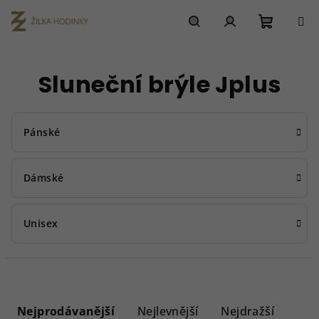
Přejít
na
obsah
Nákupn
Hledat
Přihlášení
Sluneční brýle Jplus
košík
Pánské
Dámské
Unisex
Ř
a
Nejprodávanější
Nejlevnější
Nejdražší