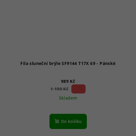
Fila sluneční brýle SF9144 T17X 69 - Pánské
989 Kč
16 %)
1 190 Kč
(–
Skladem
Průměrné
hodnocení
produktu
Do košíku
je
1,0