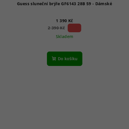
Guess sluneční brýle GF6143 28B 59 - Dámské
1 390 Kč
41 %)
2 390 Kč
(–
Skladem
Do košíku