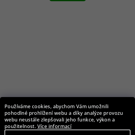
Používáme cookies, abychom Vám umožnili
pohodlné prohlížení webu a díky analýze provozu
Guess GF0344/28U
webu neustále zlepšovali jeho funkce, výkon a
použitelnost.
Více informací
1 290 Kč