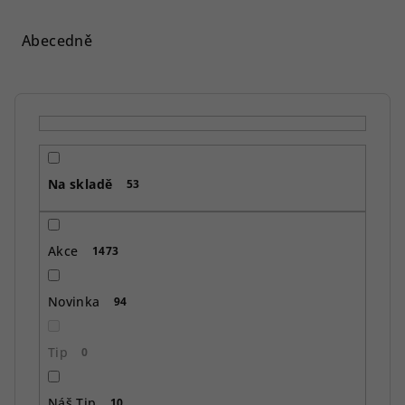
z
e
Abecedně
n
í
p
r
o
Na skladě
d
53
u
k
Akce
1473
t
ů
Novinka
94
Tip
0
Náš Tip
10