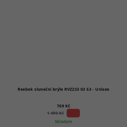
Reebok sluneční brýle RVZ233 03 63 - Unisex
769 Kč
48 %)
1 490 Kč
(–
Skladem