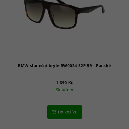
p
r
o
d
u
k
t
ů
BMW sluneční brýle BW0034 52P 59 - Pánské
1 690 Kč
Skladem
Do košíku