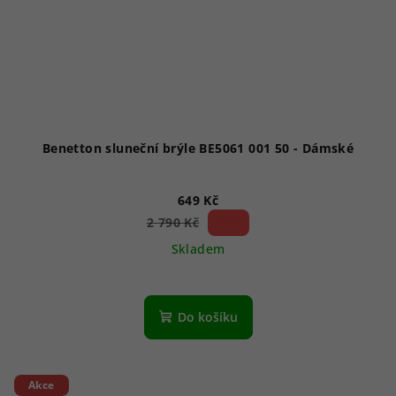
Benetton sluneční brýle BE5061 001 50 - Dámské
649 Kč
76 %)
2 790 Kč
(–
Skladem
Do košíku
Akce