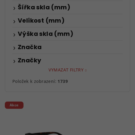
Šířka skla (mm)
Velikost (mm)
Výška skla (mm)
Značka
Značky
VYMAZAT FILTRY
Položek k zobrazení:
1739
V
Akce
ý
p
i
s