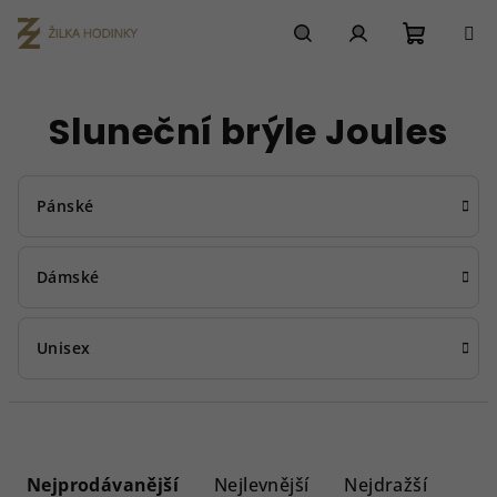
Přejít
na
obsah
Nákupn
Hledat
Přihlášení
Sluneční brýle Joules
košík
Pánské
Dámské
Unisex
Ř
a
Nejprodávanější
Nejlevnější
Nejdražší