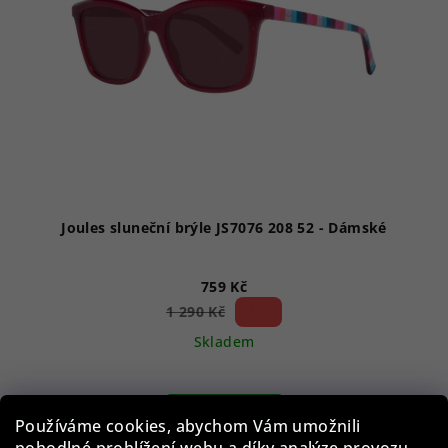
p
r
o
d
u
k
t
ů
Joules sluneční brýle JS7076 208 52 - Dámské
759 Kč
41 %)
1 290 Kč
(–
Skladem
Do košíku
Používáme cookies, abychom Vám umožnili