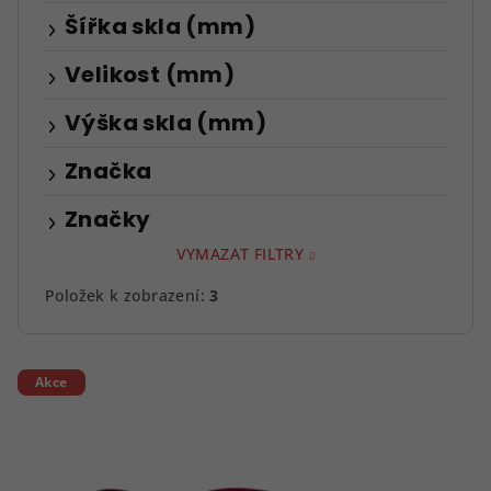
Šířka skla (mm)
Velikost (mm)
Výška skla (mm)
Značka
Značky
VYMAZAT FILTRY
Položek k zobrazení:
3
V
Akce
ý
p
i
s