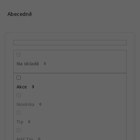
z
e
Abecedně
n
í
p
r
o
Na skladě
d
0
u
k
Akce
3
t
ů
Novinka
0
Tip
0
Náš Tip
0