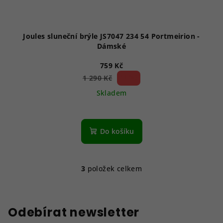
Joules sluneční brýle JS7047 234 54 Portmeirion -
Dámské
759 Kč
41 %)
1 290 Kč
(–
Skladem
Do košíku
3
položek celkem
O
v
l
á
Odebírat newsletter
d