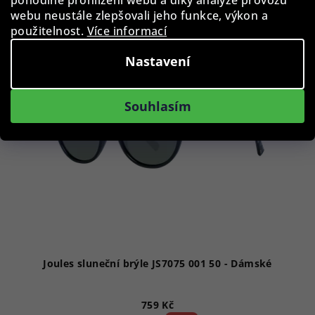
pohodlné prohlížení webu a díky analýze provozu
webu neustále zlepšovali jeho funkce, výkon a
použitelnost.
Více informací
Akce
Nastavení
Souhlasím
Joules sluneční brýle JS7075 001 50 - Dámské
759 Kč