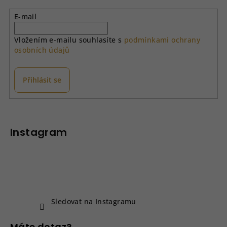
a
E-mail
c
í
Vložením e-mailu souhlasíte s
podmínkami ochrany
p
osobních údajů
r
v
k
Přihlásit se
y
v
Z
ý
á
p
p
Instagram
i
a
s
u
t
í
Sledovat na Instagramu
Máte dotaz?