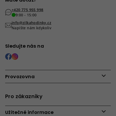
+420 775 955 998
9:00 - 15:00
info@zilkahodinky.cz
Napište nám kdykoliv
Sledujte nás na
Provozovna
Po - Pá: 9:00 - 15:00
Roháčova 639, 390 02 Tábor
Pro zákazníky
Více informací >
Kontakty
Užitečné informace
Věrnostní program