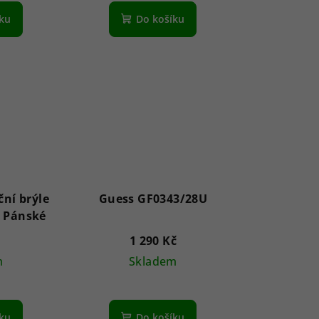
íku
Do košíku
ční brýle
Guess GF0343/28U
SE6159 91V 62 - Pánské
1 290 Kč
m
Skladem
íku
Do košíku