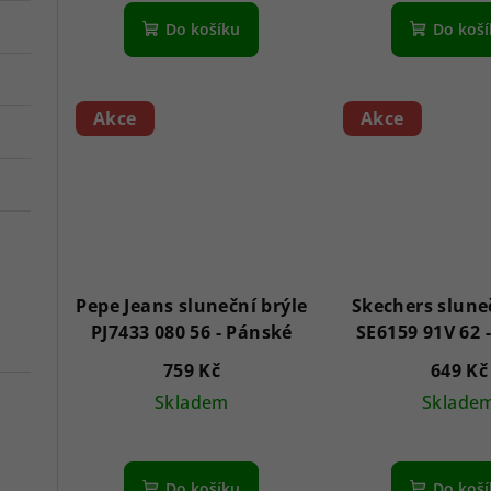
Do košíku
Do koš
Akce
Akce
Pepe Jeans sluneční brýle
Skechers slune
PJ7433 080 56 - Pánské
759 Kč
649 Kč
Skladem
Sklade
Do košíku
Do koš