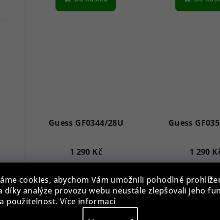
Guess GF0344/28U
Guess GF035
1 290 Kč
1 290 K
7
Skladem
Sklade
áme cookies, abychom Vám umožnili pohodlné prohlíže
Versace VE3A00720 Hellenyium 42mm
 díky analýze provozu webu neustále zlepšovali jeho fu
a použitelnost.
Více informací
Do košíku
Do koš
Swiss Alpine Military 7078.9137 Chronograph 45mm