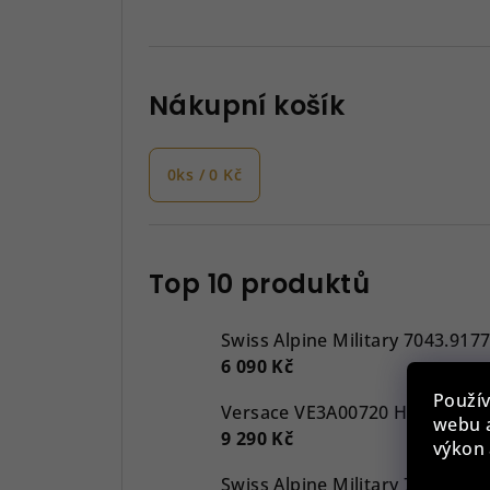
Nákupní košík
0
ks /
0 Kč
Top 10 produktů
Swiss Alpine Military 7043.917
6 090 Kč
Použív
webu a
9 290 Kč
výkon 