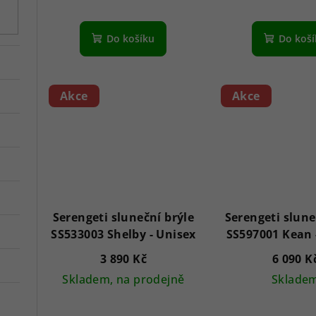
d
k
u
t
Do košíku
Do koš
k
ů
t
Akce
Akce
ů
Serengeti sluneční brýle
Serengeti slune
SS533003 Shelby - Unisex
3 890 Kč
6 090 K
Skladem, na prodejně
Sklade