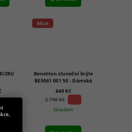
Akce
0/28U
Benetton sluneční brýle
BE5061 001 50 - Dámské
č
649 Kč
m
2 790 Kč
76 %)
(–
ní
Skladem
nkce,
íku