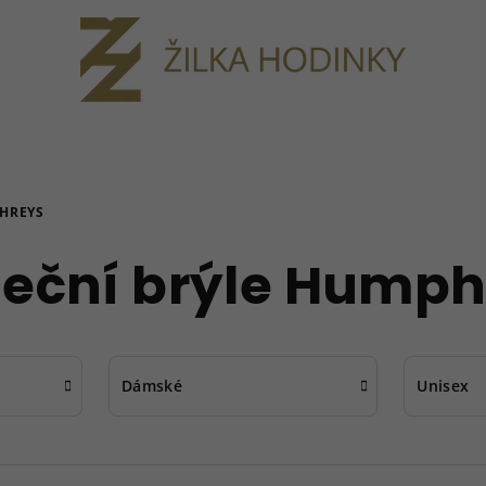
HREYS
neční brýle Humph
Dámské
Unisex