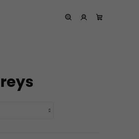
Hledat
Přihlášení
Nákupní
košík
reys