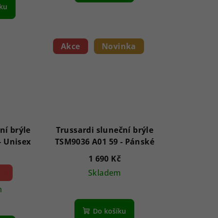
íku
Akce
Novinka
ní brýle
Trussardi sluneční brýle
AVGSR 5BK 63 - Unisex
TSM9036 A01 59 - Pánské
1 690 Kč
 %)
Skladem
m
Do košíku