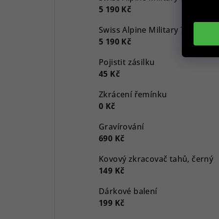
5 190 Kč
5 190 Kč
Pojistit zásilku
45 Kč
Zkrácení řemínku
0 Kč
Gravírování
690 Kč
Kovový zkracovač tahů, černý
149 Kč
Dárkové balení
199 Kč