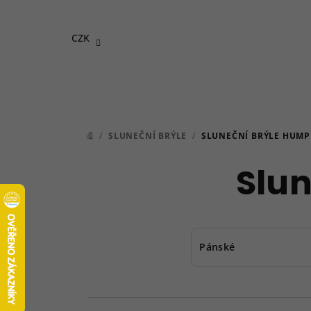
Přejít
na
CZK
obsah
/
SLUNEČNÍ BRÝLE
/
SLUNEČNÍ BRÝLE HUMP
DOMŮ
Slu
Pánské