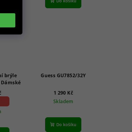
Do košíku
í brýle
Guess GU7852/32Y
GF6143 28B 59 - Dámské
č
1 290 Kč
1 %)
Skladem
m
Do košíku