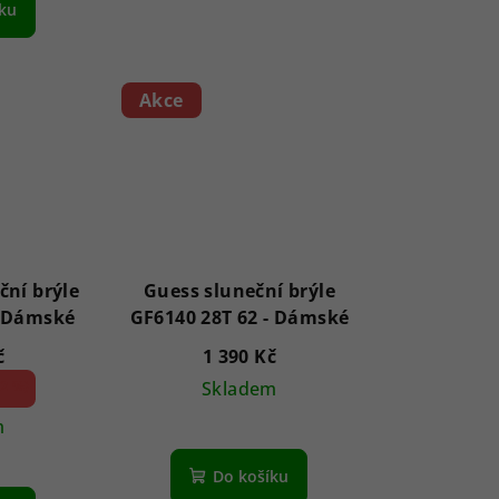
íku
Akce
ční brýle
Guess sluneční brýle
8846 Elyna 54 - Dámské
GF6140 28T 62 - Dámské
č
1 390 Kč
2 %)
Skladem
m
Do košíku