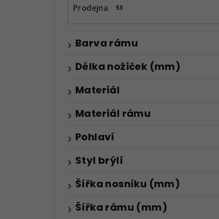
n
Prodejna
53
e
l
Barva rámu
Délka nožiček (mm)
Materiál
Materiál rámu
Pohlaví
Styl brýlí
Šířka nosníku (mm)
Šířka rámu (mm)