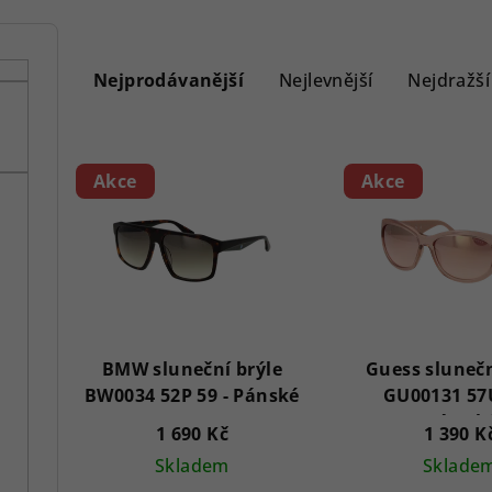
Ř
a
Nejprodávanější
Nejlevnější
Nejdražší
z
V
e
Akce
Akce
ý
n
p
í
i
p
s
r
p
BMW sluneční brýle
Guess slunečn
o
BW0034 52P 59 - Pánské
GU00131 57U
r
d
Dámsk
1 690 Kč
1 390 K
o
u
Skladem
Sklade