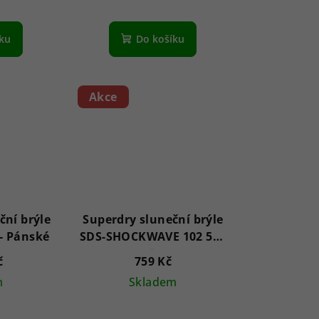
íku
Do košíku
Akce
ční brýle
Superdry sluneční brýle
SS597001 Kean - Pánské
SDS-SHOCKWAVE 102 55 -
Unisex
č
759 Kč
m
Skladem