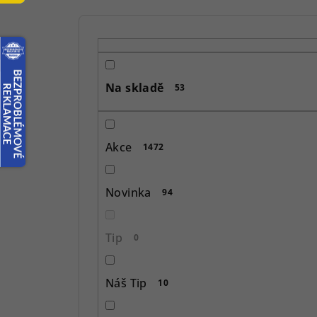
P
o
s
Na skladě
53
t
r
Akce
1472
a
n
Novinka
94
n
í
Tip
0
p
Náš Tip
10
a