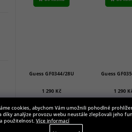
Guess GF0344/28U
Guess GF035
1 290 Kč
1 290 K
7
Skladem
Sklade
áme cookies, abychom Vám umožnili pohodlné prohlíže
Versace VE3A00720 Hellenyium 42mm
 díky analýze provozu webu neustále zlepšovali jeho fu
a použitelnost.
Více informací
Do košíku
Do koš
Swiss Alpine Military 7078.9137 Chronograph 45mm