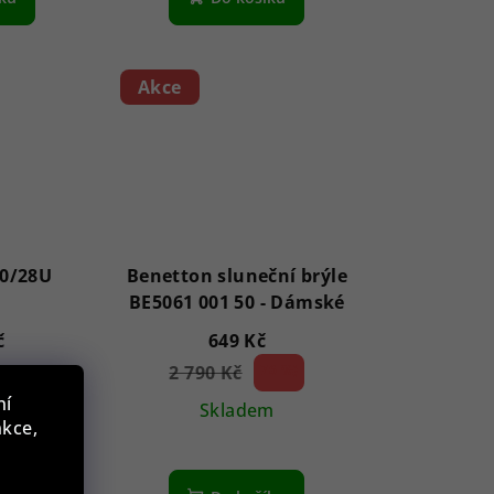
Akce
0/28U
Benetton sluneční brýle
BE5061 001 50 - Dámské
č
649 Kč
m
2 790 Kč
76 %)
(–
ní
Skladem
nkce,
íku