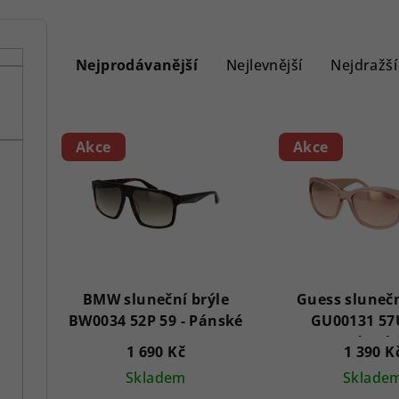
Ř
a
Nejprodávanější
Nejlevnější
Nejdražší
z
V
e
Akce
Akce
ý
n
p
í
i
p
s
r
p
BMW sluneční brýle
Guess slunečn
o
BW0034 52P 59 - Pánské
GU00131 57U
r
d
Dámsk
1 690 Kč
1 390 K
o
u
Skladem
Sklade