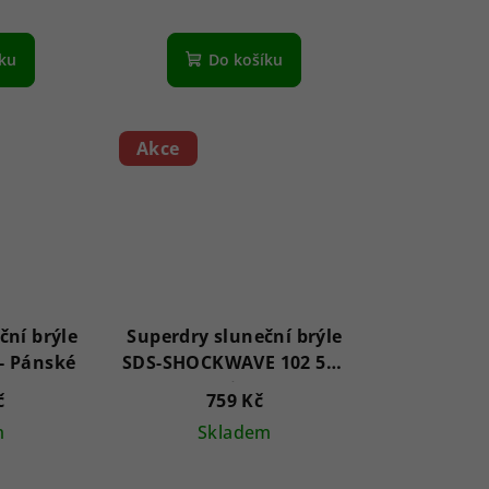
íku
Do košíku
Akce
ční brýle
Superdry sluneční brýle
SS597001 Kean - Pánské
SDS-SHOCKWAVE 102 55 -
Unisex
č
759 Kč
m
Skladem