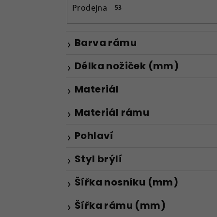
n
Prodejna
53
e
l
Barva rámu
Délka nožiček (mm)
Materiál
Materiál rámu
Pohlaví
Styl brýlí
Šířka nosníku (mm)
Šířka rámu (mm)