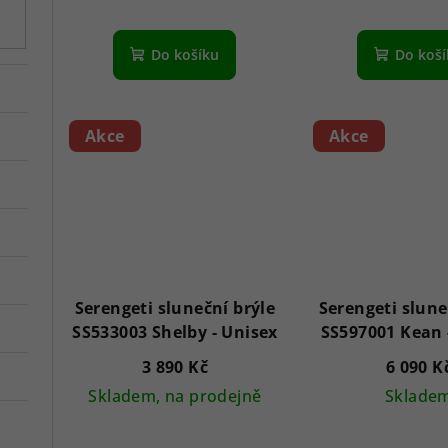
d
k
u
t
Do košíku
Do koš
k
ů
t
Akce
Akce
ů
Serengeti sluneční brýle
Serengeti slune
SS533003 Shelby - Unisex
3 890 Kč
6 090 K
Skladem, na prodejně
Sklade