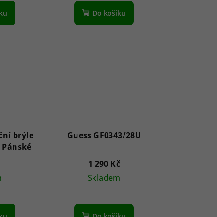
íku
Do košíku
ční brýle
Guess GF0343/28U
SE6159 91V 62 - Pánské
1 290 Kč
m
Skladem
íku
Do košíku