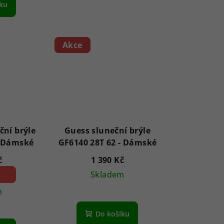
íku
Akce
ční brýle
Guess sluneční brýle
8846 Elyna 54 - Dámské
GF6140 28T 62 - Dámské
č
1 390 Kč
2 %)
Skladem
m
Do košíku