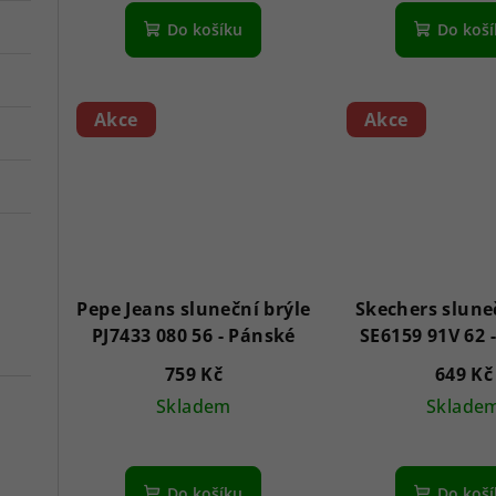
Do košíku
Do koš
Akce
Akce
Pepe Jeans sluneční brýle
Skechers slune
PJ7433 080 56 - Pánské
759 Kč
649 Kč
Skladem
Sklade
Do košíku
Do koš