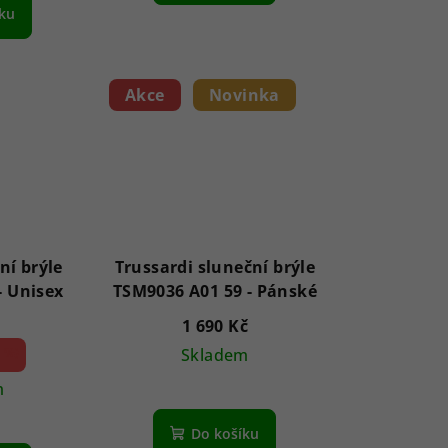
íku
Akce
Novinka
ní brýle
Trussardi sluneční brýle
AVGSR 5BK 63 - Unisex
TSM9036 A01 59 - Pánské
1 690 Kč
 %)
Skladem
m
Do košíku