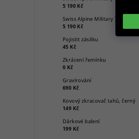
5 190 Kč
5 190 Kč
Pojistit zásilku
45 Kč
Zkrácení řemínku
0 Kč
Gravírování
690 Kč
Kovový zkracovač tahů, černý
149 Kč
Dárkové balení
199 Kč