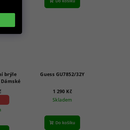
Do košíku
í brýle
Guess GU7852/32Y
GF6143 28B 59 - Dámské
č
1 290 Kč
1 %)
Skladem
m
Do košíku