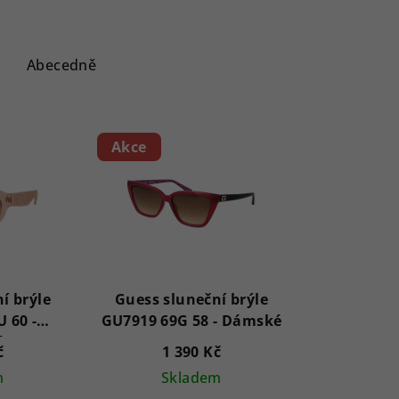
Abecedně
Akce
í brýle
Guess sluneční brýle
 60 -
GU7919 69G 58 - Dámské
é
č
1 390 Kč
m
Skladem