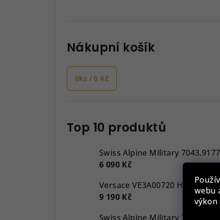
Nákupní košík
0
ks /
0 Kč
Top 10 produktů
Swiss Alpine Military 7043.917
6 090 Kč
Použív
webu a
9 190 Kč
výkon 