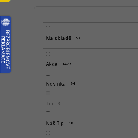
P
o
s
Na skladě
53
t
r
Akce
1477
a
n
Novinka
94
n
í
Tip
0
p
Náš Tip
10
a