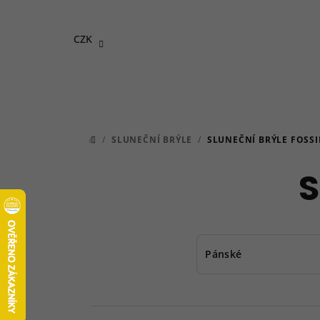
Přejít
na
CZK
obsah
/
SLUNEČNÍ BRÝLE
/
SLUNEČNÍ BRÝLE FOSSI
DOMŮ
S
Pánské