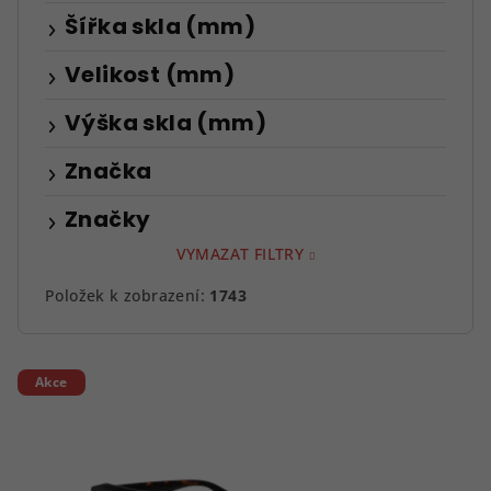
Šířka skla (mm)
Velikost (mm)
Výška skla (mm)
Značka
Značky
VYMAZAT FILTRY
Položek k zobrazení:
1743
V
Akce
ý
p
i
s