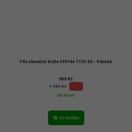
Fila sluneční brýle SF9144 T17X 69 - Pánské
989 Kč
16 %)
1 190 Kč
(–
Skladem
Průměrné
hodnocení
produktu
Do košíku
je
1,0