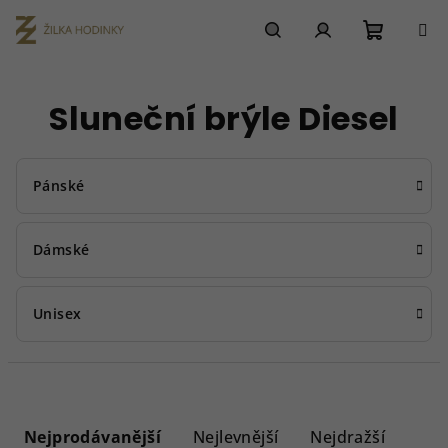
Přejít
na
obsah
Nákupn
Hledat
Přihlášení
Sluneční brýle Diesel
košík
Pánské
Dámské
Unisex
Ř
a
Nejprodávanější
Nejlevnější
Nejdražší