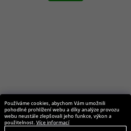
Používáme cookies, abychom Vám umožnili
pohodlné prohlížení webu a díky analýze provozu
Guess GF0344/28U
webu neustále zlepšovali jeho funkce, výkon a
použitelnost.
Více informací
1 290 Kč