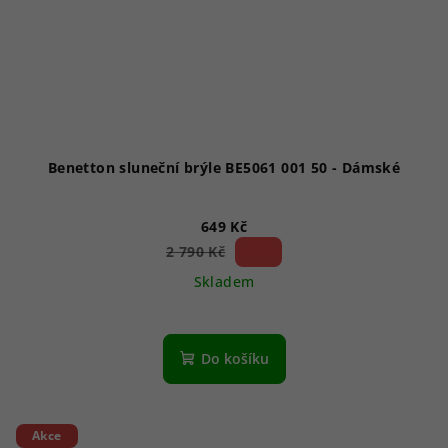
Benetton sluneční brýle BE5061 001 50 - Dámské
649 Kč
76 %)
2 790 Kč
(–
Skladem
Do košíku
Akce