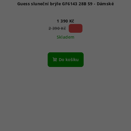
Guess sluneční brýle GF6143 28B 59 - Dámské
1 390 Kč
41 %)
2 390 Kč
(–
Skladem
Do košíku