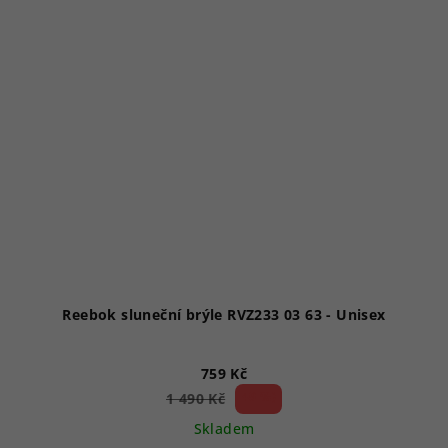
Reebok sluneční brýle RVZ233 03 63 - Unisex
759 Kč
49 %)
1 490 Kč
(–
Skladem