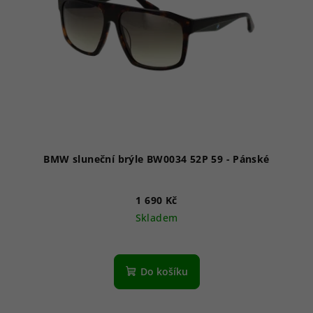
p
r
o
d
u
k
t
ů
BMW sluneční brýle BW0034 52P 59 - Pánské
1 690 Kč
Skladem
Do košíku