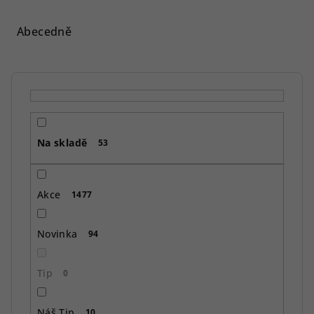
z
e
Abecedně
n
í
p
r
o
Na skladě
d
53
u
k
Akce
1477
t
ů
Novinka
94
Tip
0
Náš Tip
10