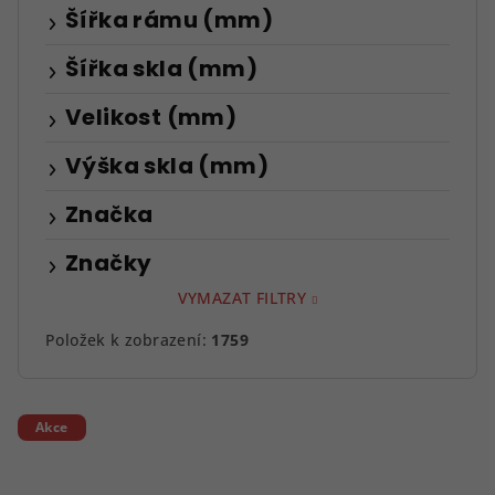
Šířka rámu (mm)
Šířka skla (mm)
Velikost (mm)
Výška skla (mm)
Značka
Značky
VYMAZAT FILTRY
Položek k zobrazení:
1759
V
Akce
ý
p