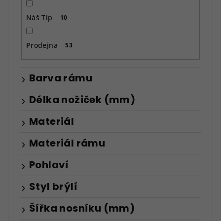
Náš Tip
10
Prodejna
53
Barva rámu
Délka nožiček (mm)
Materiál
Materiál rámu
Pohlaví
Styl brýlí
Šířka nosníku (mm)