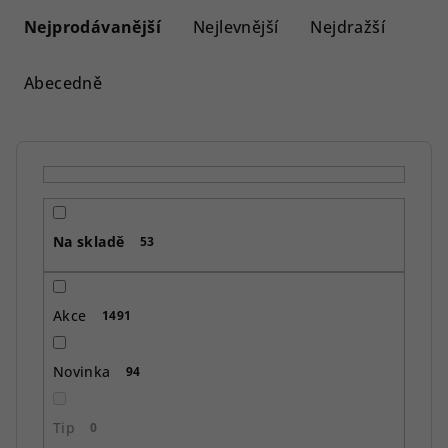
a
Nejprodávanější
Nejlevnější
Nejdražší
z
e
Abecedně
n
í
p
r
o
Na skladě
d
53
u
k
Akce
1491
t
ů
Novinka
94
Tip
0