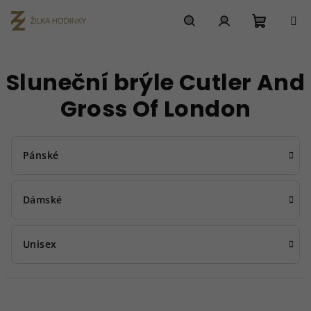
Přejít
na
obsah
Nákupn
Hledat
Přihlášení
Sluneční brýle Cutler And
košík
Gross Of London
Pánské
Dámské
Unisex
Ř