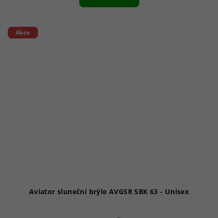
je
1,0
z
5
Akce
hvězdiček.
Aviator sluneční brýle AVGSR 5BK 63 - Unisex