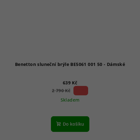
Benetton sluneční brýle BE5061 001 50 - Dámské
639 Kč
77 %)
2 790 Kč
(–
Skladem
Do košíku