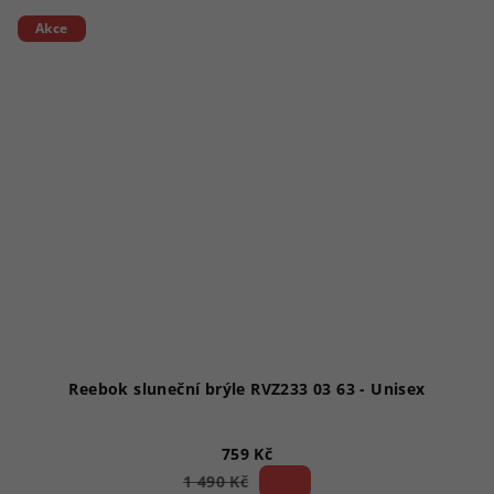
Akce
Reebok sluneční brýle RVZ233 03 63 - Unisex
759 Kč
49 %)
1 490 Kč
(–