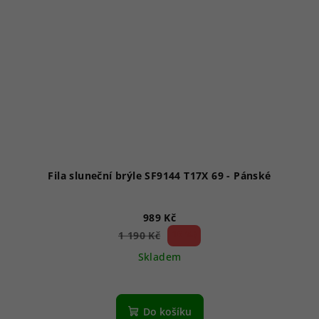
Fila sluneční brýle SF9144 T17X 69 - Pánské
989 Kč
16 %)
1 190 Kč
(–
Skladem
Průměrné
hodnocení
produktu
Do košíku