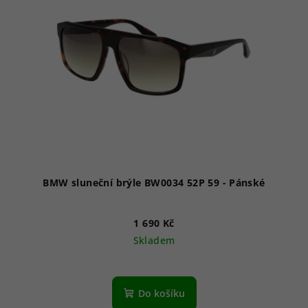
i
s
p
r
o
d
u
k
t
ů
BMW sluneční brýle BW0034 52P 59 - Pánské
1 690 Kč
Skladem
Do košíku