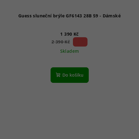
Guess sluneční brýle GF6143 28B 59 - Dámské
1 390 Kč
41 %)
2 390 Kč
(–
Skladem
Do košíku