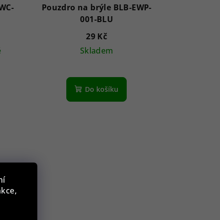
EWC-
Pouzdro na brýle BLB-EWP-
001-BLU
29 Kč
ě
Skladem
Do košíku
ní
nkce,