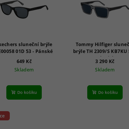
kechers sluneční brýle
Tommy Hilfiger slune
SE00058 01D 53 - Pánské
brýle TH 2309/S KB7KU 5
Pánské
649 Kč
3 290 Kč
Skladem
Skladem
Do košíku
Do košíku
ce