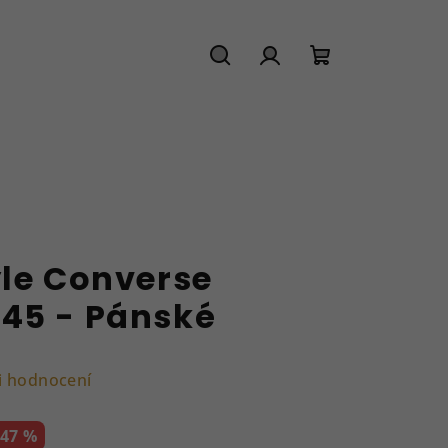
Hledat
Přihlášení
Nákupní
košík
ýle Converse
45 - Pánské
i hodnocení
–47 %