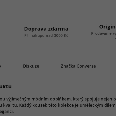
Origin
Doprava zdarma
Prodáváme vý
k
Při nákupu nad 3000 Kč
y
Diskuze
Značka
Converse
duktu
jsou výjimečným módním doplňkem, který spojuje nejen o
 kvalitu. Každý kousek této kolekce je uměleckým dílem
eganci.