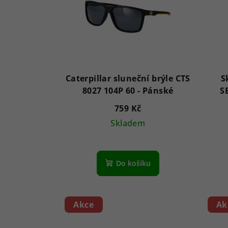
Caterpillar sluneční brýle CTS
S
8027 104P 60 - Pánské
759 Kč
Skladem
Do košíku
Akce
Ak