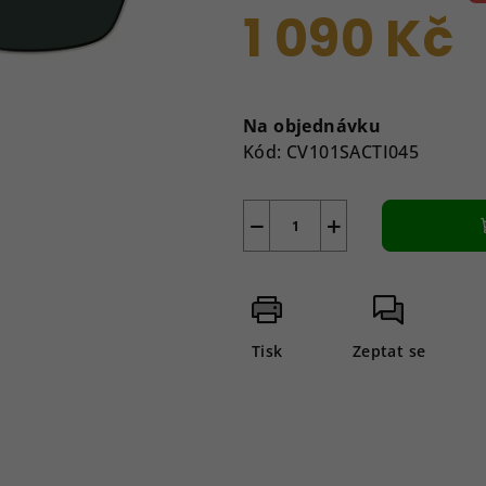
je
1 090 Kč
0,0
z
5
Měrná
hvězdiček.
cena:
Na objednávku
Kód:
CV101SACTI045
−
+
Tisk
Zeptat se