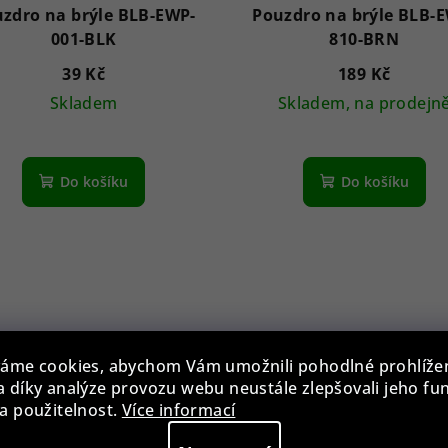
zdro na brýle BLB-EWP-
Pouzdro na brýle BLB-
001-BLK
810-BRN
39 Kč
189 Kč
Skladem
Skladem, na prodejn
Do košíku
Do košíku
áme cookies, abychom Vám umožnili pohodlné prohlíže
 díky analýze provozu webu neustále zlepšovali jeho fu
a použitelnost.
Více informací