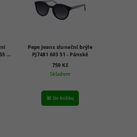
ční
Pepe Jeans sluneční brýle
5 -
PJ7481 603 51 - Pánské
759 Kč
Skladem
Do košíku