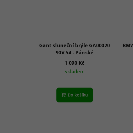
Gant sluneční brýle GA00020
BMW
90V 54 - Pánské
1 090 Kč
Skladem
Do košíku