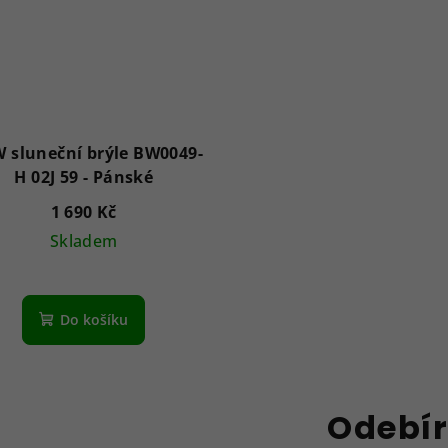
 sluneční brýle BW0049-
H 02J 59 - Pánské
1 690 Kč
Skladem
Do košíku
Odebír