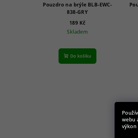
Pouzdro na brýle BLB-EWC-
Pou
838-GRY
189 Kč
Skladem
Do košíku
Použív
webu a
výkon 