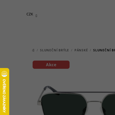
Přejít
na
CZK
obsah
/
SLUNEČNÍ BRÝLE
/
PÁNSKÉ
/
SLUNEČNÍ B
DOMŮ
Akce