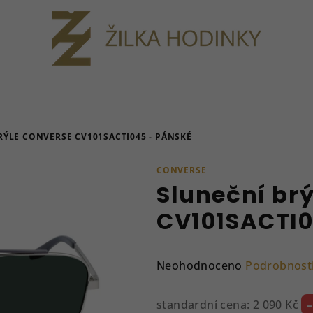
RÝLE CONVERSE CV101SACTI045 - PÁNSKÉ
CONVERSE
Sluneční br
CV101SACTI0
Průměrné
Neohodnoceno
Podrobnost
hodnocení
produktu
standardní cena:
2 090 Kč