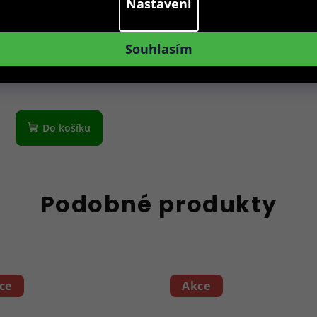
Nastavení
zdro na brýle BLB-EWC-
003-GRY
Souhlasím
119 Kč
Skladem
Do košíku
Podobné produkty
ce
Akce