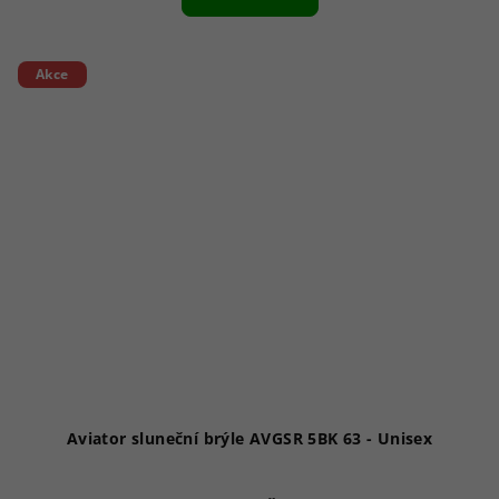
je
1,0
z
5
Akce
hvězdiček.
Aviator sluneční brýle AVGSR 5BK 63 - Unisex