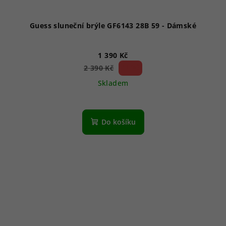
Guess sluneční brýle GF6143 28B 59 - Dámské
1 390 Kč
41 %)
2 390 Kč
(–
Skladem
Do košíku