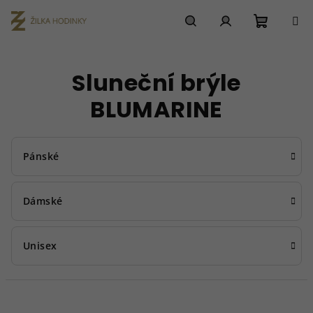
Přejít
na
obsah
Nákupn
Hledat
Přihlášení
Sluneční brýle
košík
BLUMARINE
Pánské
Dámské
Unisex
Ř