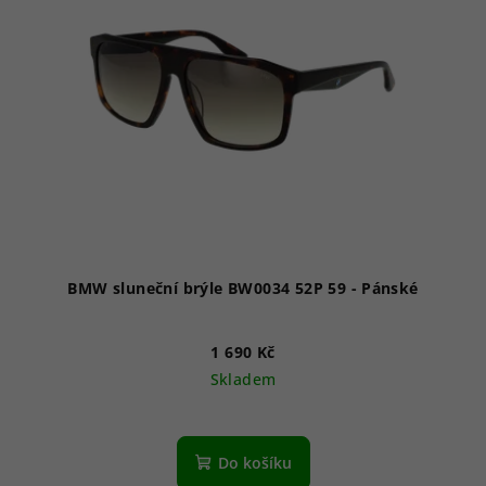
i
s
p
r
o
d
u
k
t
ů
BMW sluneční brýle BW0034 52P 59 - Pánské
1 690 Kč
Skladem
Do košíku