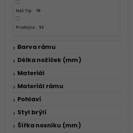
Náš Tip
10
Prodejna
53
Barva rámu
Délka nožiček (mm)
Materiál
Materiál rámu
Pohlaví
Styl brýlí
Šířka nosníku (mm)