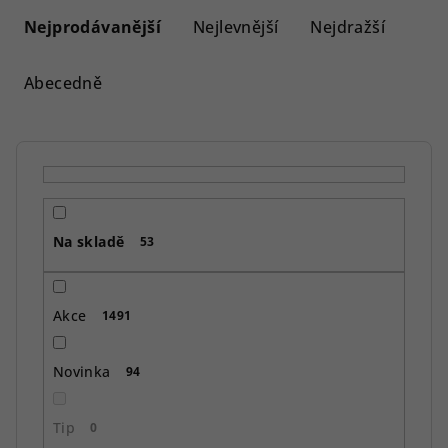
a
Nejprodávanější
Nejlevnější
Nejdražší
z
e
Abecedně
n
í
p
r
o
Na skladě
d
53
u
k
Akce
1491
t
ů
Novinka
94
Tip
0