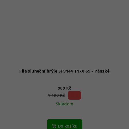
Fila sluneční brýle SF9144 T17X 69 - Pánské
989 Kč
16 %)
1 190 Kč
(–
Skladem
Průměrné
hodnocení
produktu
Do košíku