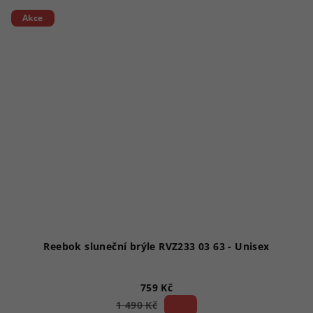
Akce
Reebok sluneční brýle RVZ233 03 63 - Unisex
759 Kč
49 %)
1 490 Kč
(–