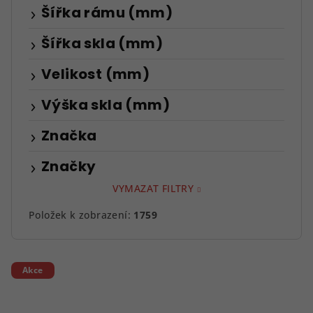
Šířka rámu (mm)
Šířka skla (mm)
Velikost (mm)
Výška skla (mm)
Značka
Značky
VYMAZAT FILTRY
Položek k zobrazení:
1759
V
Akce
ý
p