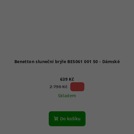
Benetton sluneční brýle BE5061 001 50 - Dámské
639 Kč
77 %)
2 790 Kč
(–
Skladem
Do košíku