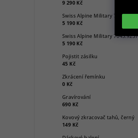
9 290 Kč
5 190 Kč
5 190 Kč
Pojistit zásilku
45 Kč
Zkrácení řemínku
0 Kč
Gravírování
690 Kč
Kovový zkracovač tahů, černý
149 Kč
Dárkové balení