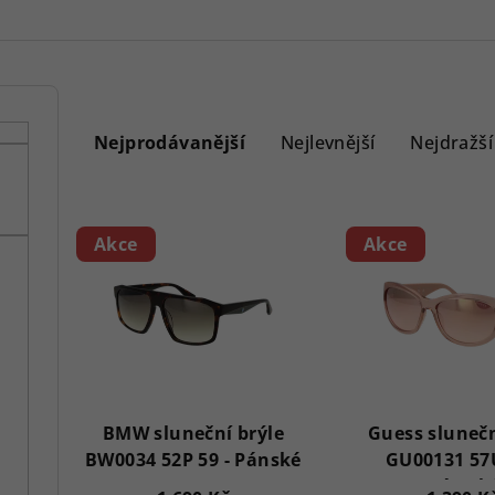
Ř
a
Nejprodávanější
Nejlevnější
Nejdražší
z
V
e
Akce
Akce
ý
n
p
í
i
p
s
r
p
BMW sluneční brýle
Guess slunečn
o
BW0034 52P 59 - Pánské
GU00131 57U
r
d
Dámsk