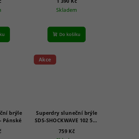
č
1 390 Kč
m
Skladem
íku
Do košíku
Akce
ční brýle
Superdry sluneční brýle
SS597001 Kean - Pánské
SDS-SHOCKWAVE 102 55 -
Unisex
č
759 Kč