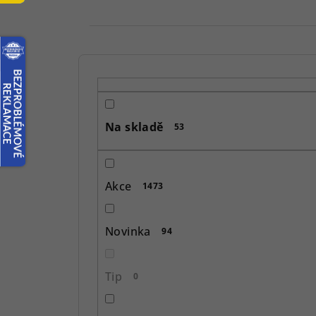
P
o
s
Na skladě
53
t
r
Akce
1473
a
n
Novinka
94
n
í
Tip
0
p