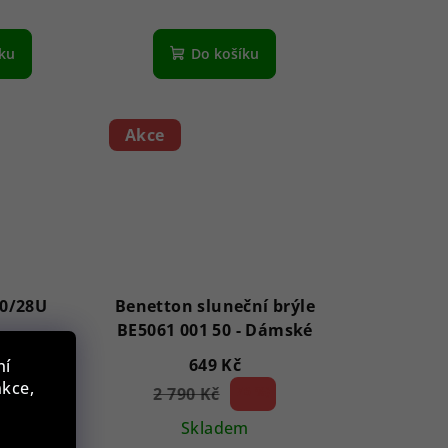
íku
Do košíku
Akce
0/28U
Benetton sluneční brýle
BE5061 001 50 - Dámské
č
649 Kč
ní
nkce,
m
2 790 Kč
76 %)
(–
Skladem