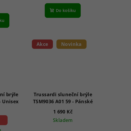
Do košíku
íku
Akce
Novinka
ní brýle
Trussardi sluneční brýle
AVGSR 5BK 63 - Unisex
TSM9036 A01 59 - Pánské
1 690 Kč
 %)
Skladem
m