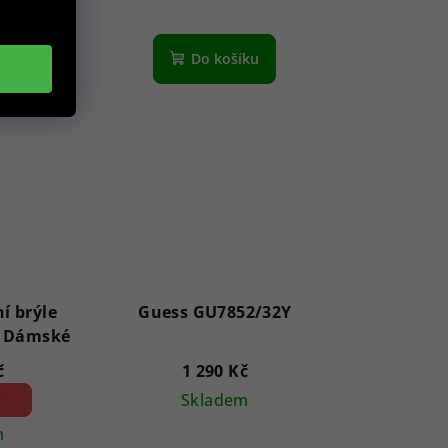
íku
Do košíku
í brýle
Guess GU7852/32Y
GF6143 28B 59 - Dámské
č
1 290 Kč
1 %)
Skladem
m