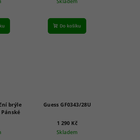
m
Skladem
íku
Do košíku
ční brýle
Guess GF0343/28U
SE6159 91V 62 - Pánské
1 290 Kč
m
Skladem