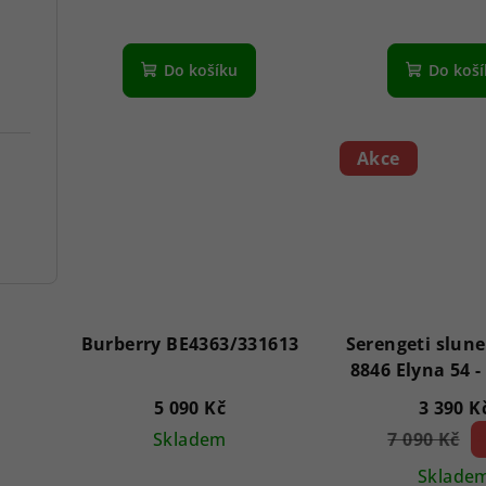
Do košíku
Do koš
Akce
Burberry BE4363/331613
Serengeti slune
5 090 Kč
3 390 K
Skladem
7 090 Kč
5
(–
Sklade