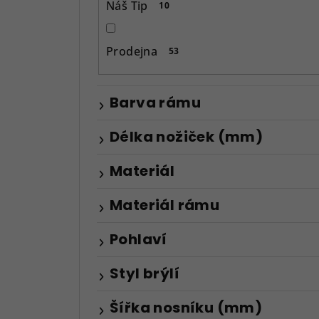
Náš Tip
10
a
n
Prodejna
53
e
l
Barva rámu
Délka nožiček (mm)
Materiál
Materiál rámu
Pohlaví
Styl brýlí
Šířka nosníku (mm)