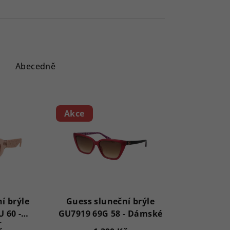
Abecedně
Akce
í brýle
Guess sluneční brýle
 60 -
GU7919 69G 58 - Dámské
é