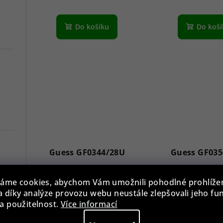
Do košíku
Do koš
Guess GF0344/28U
Guess GF035
1 290 Kč
1 290 K
áme cookies, abychom Vám umožnili pohodlné prohlíže
7
 díky analýze provozu webu neustále zlepšovali jeho fu
Skladem
Sklade
a použitelnost.
Více informací
Versace VE3A00720 Hellenyium 42mm