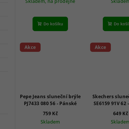
Skladem, na prodejně
Sklade
Do košíku
Do koš
Akce
Akce
Pepe Jeans sluneční brýle
Skechers slune
PJ7433 080 56 - Pánské
759 Kč
649 Kč
Skladem
Sklade