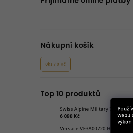
Přijímáme online platby
Nákupní košík
0
ks /
0 Kč
Top 10 produktů
Použív
Swiss Alpine Military 7043.917
webu a
6 090 Kč
výkon 