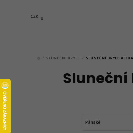
Přejít
na
CZK
obsah
/
SLUNEČNÍ BRÝLE
/
SLUNEČNÍ BRÝLE ALEX
DOMŮ
Sluneční
Pánské