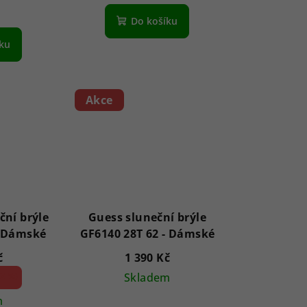
Do košíku
íku
Akce
ční brýle
Guess sluneční brýle
8846 Elyna 54 - Dámské
GF6140 28T 62 - Dámské
č
1 390 Kč
2 %)
Skladem
m