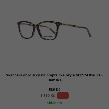
Skechers obroučky na dioptrické brýle SE2174 056 51 -
Dámské
589 Kč
68 %)
1 890 Kč
(–
Skladem