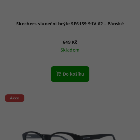
k
t
ů
Skechers sluneční brýle SE6159 91V 62 - Pánské
649 Kč
Skladem
Do košíku
Akce