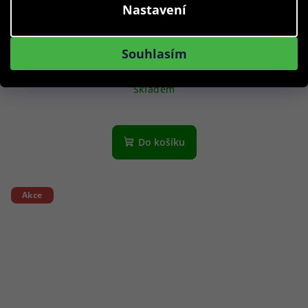
Nastavení
Skechers sluneční brýle SE6265 05D 56 - Dámské
Souhlasím
649 Kč
Skladem
Do košíku
Akce