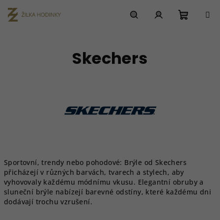
Přejít
na
obsah
Nákupn
Hledat
Přihlášení
Skechers
košík
Sportovní, trendy nebo pohodové: Brýle od Skechers
přicházejí v různých barvách, tvarech a stylech, aby
vyhovovaly každému módnímu vkusu. Elegantní obruby a
sluneční brýle nabízejí barevné odstíny, které každému dni
dodávají trochu vzrušení.