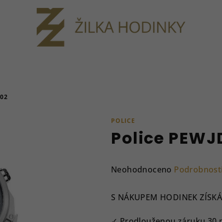
02
POLICE
Police PEWJ
Průměrné
Neohodnoceno
Podrobnost
hodnocení
produktu
S NÁKUPEM HODINEK ZÍSKÁ
je
0,0
✓ Prodlouženou záruku 30 měs