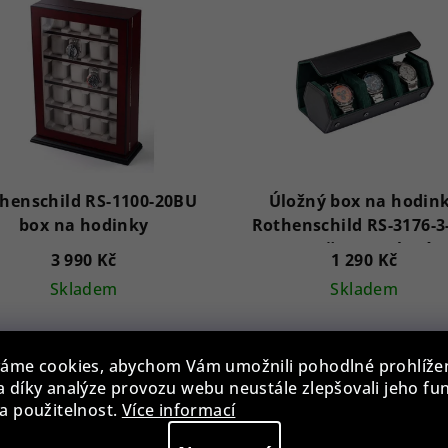
henschild RS-1100-20BU
Úložný box na hodin
box na hodinky
Rothenschild RS-3176-3
GN černo-zelený
3 990 Kč
1 290 Kč
Skladem
Skladem
Průměrné
hodnocen
áme cookies, abychom Vám umožnili pohodlné prohlíže
Do košíku
Do košíku
produktu
 díky analýze provozu webu neustále zlepšovali jeho fu
je
a použitelnost.
Více informací
5,0
z