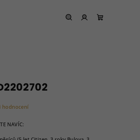
Hledat
Přihlášení
Nákupní
košík
D2202702
i hodnocení
TE NAVÍC:
íců (5 let Citizen, 3 roky Bulova, 3