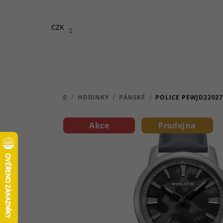
Přejít
na
CZK
obsah
/
HODINKY
/
PÁNSKÉ
/
POLICE PEWJD22027
DOMŮ
Akce
Prodejna