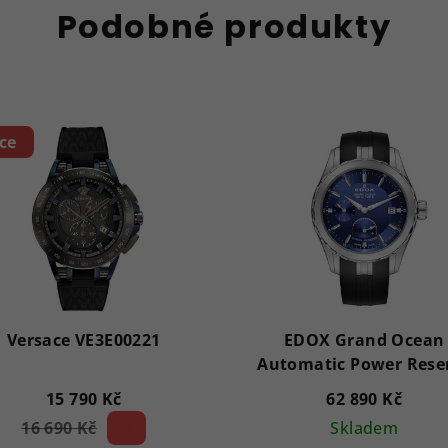
Podobné produkty
ce
Versace VE3E00221
EDOX Grand Ocean
Automatic Power Rese
94500-3CA-BUIN
15 790 Kč
62 890 Kč
16 690 Kč
5 %)
Skladem
(–