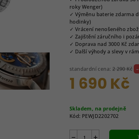
z
roky Wenger)
5
✓ Výměnu baterie zdarma do
hvězdiček.
hodinky)
✓ Vrácení nenošeného zbož
✓ Zajištění záručního i pozá
✓ Doprava nad 3000 Kč zda
✓ Další výhody a slevy v r
standardní cena:
2 290 Kč
1 690 Kč
Měrná
cena:
Skladem, na prodejně
Kód:
PEWJD2202702
−
+