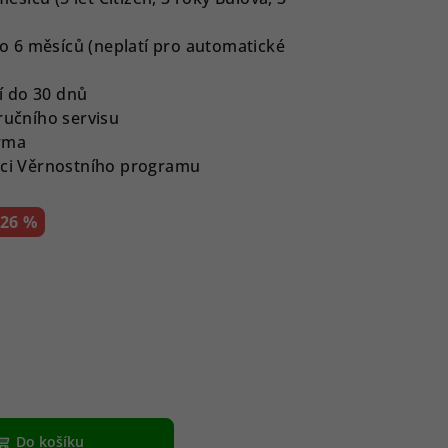
 6 měsíců (neplatí pro automatické
í do 30 dnů
ručního servisu
rma
ámci Věrnostního programu
–26 %
Do košíku