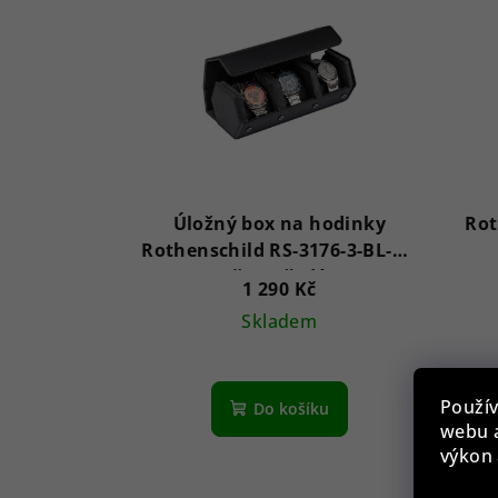
Úložný box na hodinky
Rot
Rothenschild RS-3176-3-BL-GY
černošedý
1 290 Kč
Skladem
Použív
Do košíku
webu a
výkon 