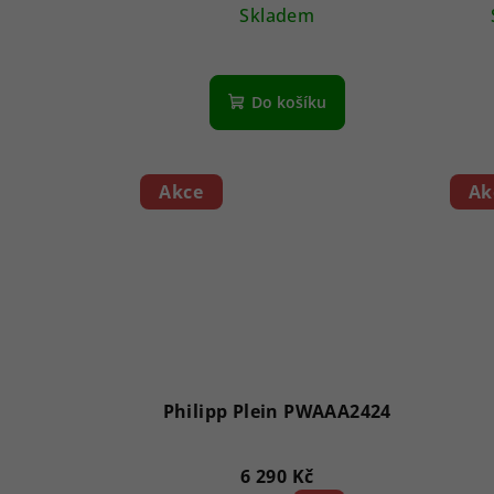
Skladem
Do košíku
Akce
Ak
Philipp Plein PWAAA2424
6 290 Kč