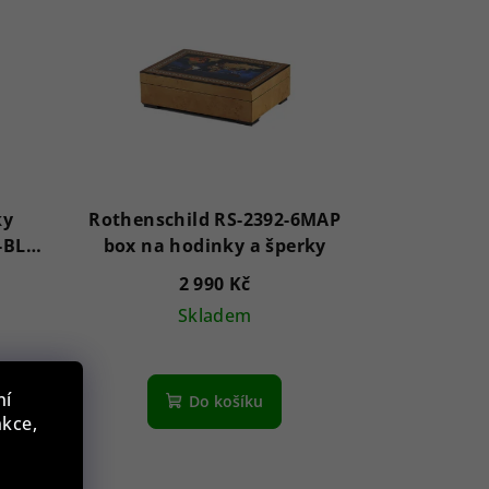
ky
Rothenschild RS-2392-6MAP
-BL-
box na hodinky a šperky
2 990 Kč
Skladem
í
ní
Do košíku
nkce,