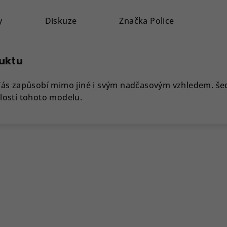
y
Diskuze
Značka
Police
duktu
ás zapůsobí mimo jiné i svým nadčasovým vzhledem. šedá
ostí tohoto modelu.