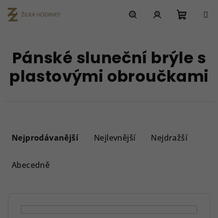
Přejít
na
obsah
Nákupn
Hledat
Přihlášení
Pánské sluneční brýle s
košík
plastovými obroučkami
Ř
a
Nejprodávanější
Nejlevnější
Nejdražší
z
e
Abecedně
n
í
p