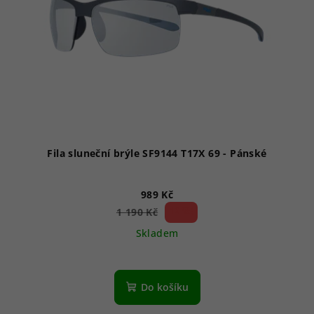
Fila sluneční brýle SF9144 T17X 69 - Pánské
989 Kč
16 %)
1 190 Kč
(–
Skladem
Průměrné
hodnocení
produktu
Do košíku
je
1,0