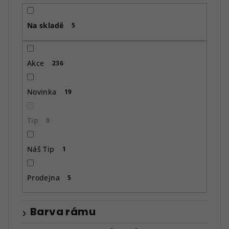
r
o
Na skladě
d
5
u
k
Akce
236
t
ů
Novinka
19
Tip
0
Náš Tip
1
Prodejna
5
Barva rámu