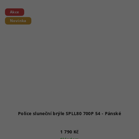
z
5
Akce
hvězdiček.
Novinka
Police sluneční brýle SPLL80 700P 54 - Pánské
1 790 Kč