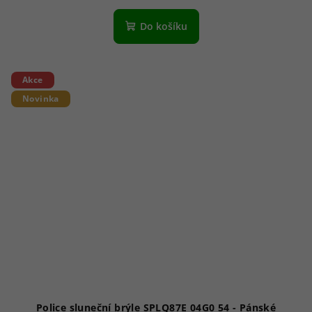
Do košíku
Akce
Novinka
Police sluneční brýle SPLQ87E 04G0 54 - Pánské