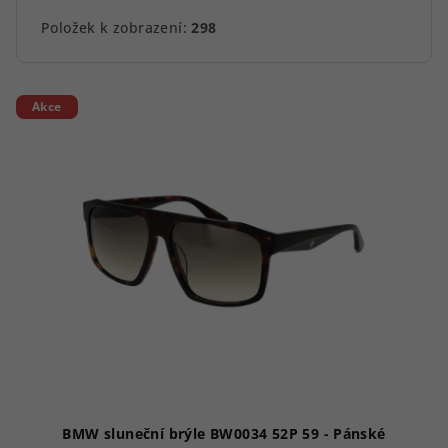
Položek k zobrazení:
298
V
Akce
ý
p
i
s
p
r
o
d
u
k
t
ů
BMW sluneční brýle BW0034 52P 59 - Pánské