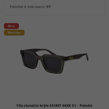
Položek k zobrazení:
97
V
Akce
ý
Novinka
p
i
s
p
r
o
d
u
k
t
ů
Fila sluneční brýle SFI897 06XK 51 - Pánské