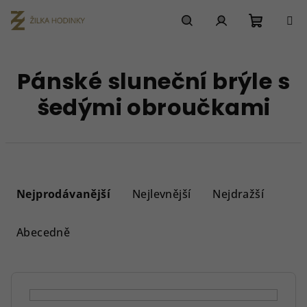
Přejít
na
obsah
Nákupn
Hledat
Přihlášení
Pánské sluneční brýle s
košík
šedými obroučkami
Ř
a
Nejprodávanější
Nejlevnější
Nejdražší
z
e
Abecedně
n
í
p