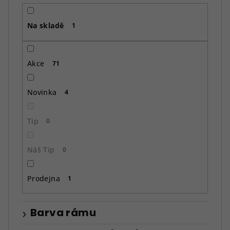
r
o
Na skladě
d
1
u
k
Akce
71
t
ů
Novinka
4
Tip
0
Náš Tip
0
Prodejna
1
Barva rámu