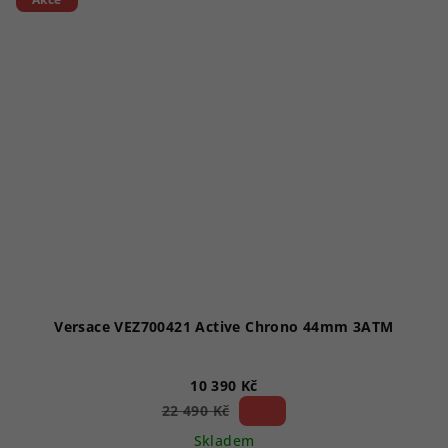
hvězdiček.
Versace VEZ700421 Active Chrono 44mm 3ATM
10 390 Kč
53 %)
22 490 Kč
(–
Skladem