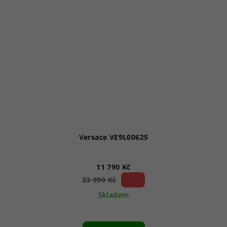
Versace VE9L00625
11 790 Kč
50 %)
23 990 Kč
(–
Skladem