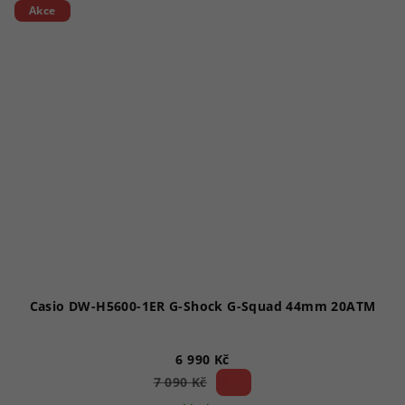
Akce
Casio DW-H5600-1ER G-Shock G-Squad 44mm 20ATM
6 990 Kč
1 %)
7 090 Kč
(–