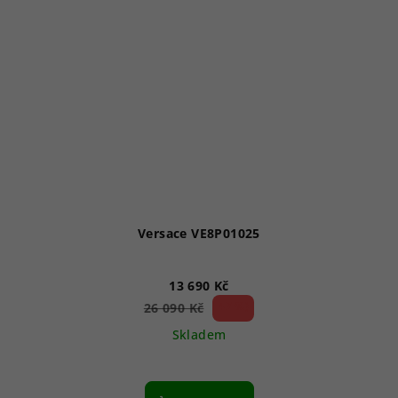
Versace VE8P01025
13 690 Kč
47 %)
26 090 Kč
(–
Skladem