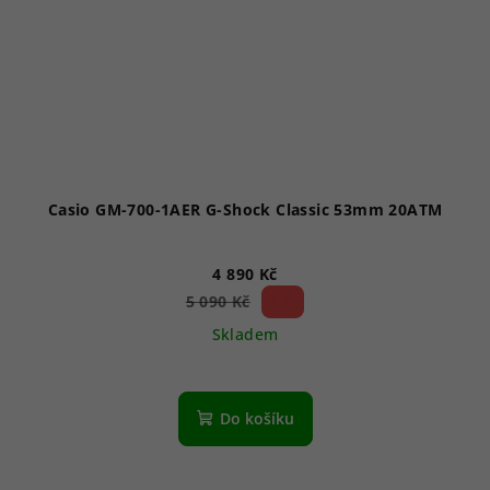
Casio GM-700-1AER G-Shock Classic 53mm 20ATM
4 890 Kč
3 %)
5 090 Kč
(–
Skladem
Do košíku