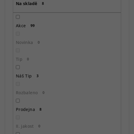
Na skladě
d
8
u
k
Akce
99
t
ů
Novinka
0
Tip
0
Náš Tip
3
Rozbaleno
0
Prodejna
8
II. jakost
0