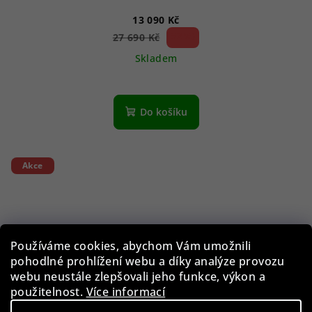
13 090 Kč
52 %)
27 690 Kč
(–
Skladem
Do košíku
Akce
Používáme cookies, abychom Vám umožnili
pohodlné prohlížení webu a díky analýze provozu
webu neustále zlepšovali jeho funkce, výkon a
použitelnost.
Více informací