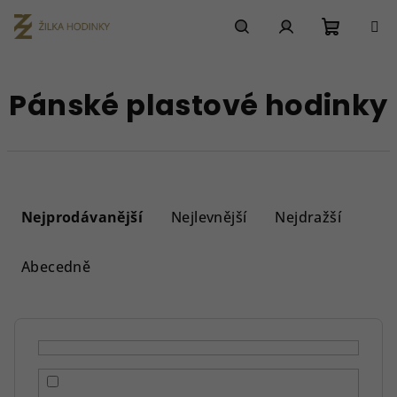
Přejít
na
obsah
Nákupn
Hledat
Přihlášení
Pánské plastové hodinky
košík
Ř
a
Nejprodávanější
Nejlevnější
Nejdražší
z
e
Abecedně
n
í
p
r
o