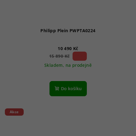
Philipp Plein PWPTA0224
10 490 Kč
33 %)
15 890 Kč
(–
Skladem, na prodejně
Do košíku
Akce