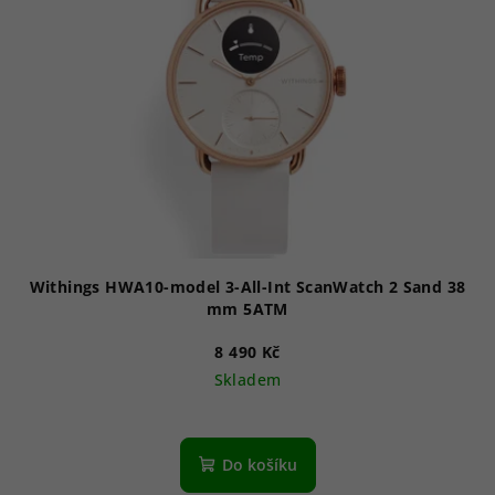
i
s
p
r
o
d
u
k
t
ů
Withings HWA10-model 3-All-Int ScanWatch 2 Sand 38
mm 5ATM
8 490 Kč
Skladem
Do košíku