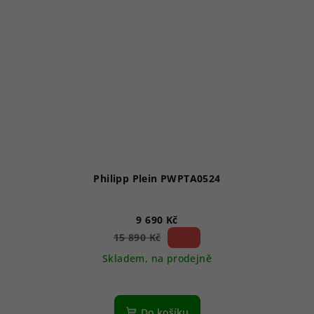
Philipp Plein PWPTA0524
9 690 Kč
39 %)
15 890 Kč
(–
Skladem, na prodejně
Do košíku