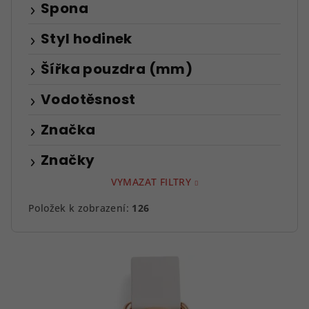
Spona
Styl hodinek
Šířka pouzdra (mm)
Vodotěsnost
Značka
Značky
VYMAZAT FILTRY
Položek k zobrazení:
126
V
ý
p