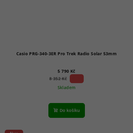
Casio PRG-340-3ER Pro Trek Radio Solar 53mm
5 790 Kč
30 %)
8 352 Kč
(–
Skladem
Do košíku