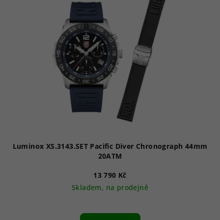
p
i
s
p
r
o
d
u
k
t
ů
Luminox XS.3143.SET Pacific Diver Chronograph 44mm
20ATM
13 790 Kč
Skladem, na prodejně