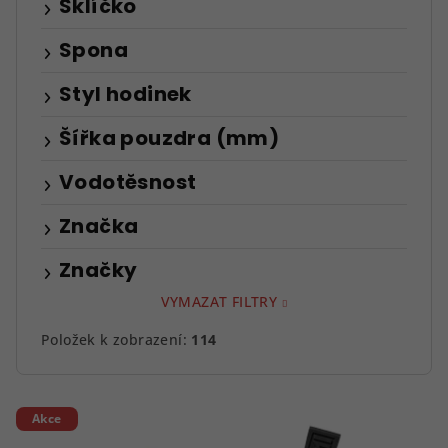
Sklíčko
Spona
Styl hodinek
Šířka pouzdra (mm)
Vodotěsnost
Značka
Značky
VYMAZAT FILTRY
Položek k zobrazení:
114
V
Akce
ý