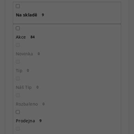
r
o
Na skladě
d
9
u
k
Akce
84
t
ů
Novinka
0
Tip
0
Náš Tip
0
Rozbaleno
0
Prodejna
9