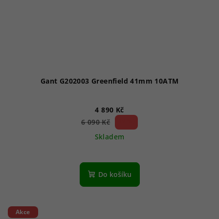
Gant G202003 Greenfield 41mm 10ATM
4 890 Kč
19 %)
6 090 Kč
(–
Skladem
Do košíku
Akce