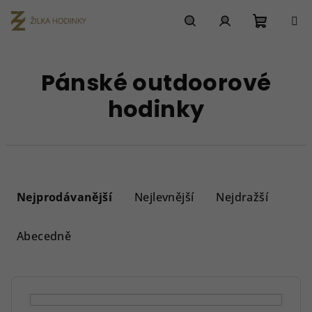
Přejít
na
obsah
Nákupn
Hledat
Přihlášení
Pánské outdoorové
košík
hodinky
Ř
a
Nejprodávanější
Nejlevnější
Nejdražší
z
e
Abecedně
n
í
p