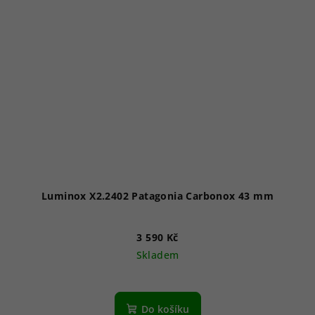
Luminox X2.2402 Patagonia Carbonox 43 mm
3 590 Kč
Skladem
Průměrné
hodnocení
produktu
Do košíku