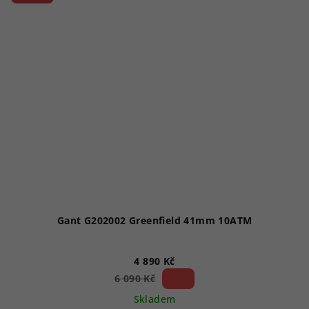
Gant G202002 Greenfield 41mm 10ATM
4 890 Kč
19 %)
6 090 Kč
(–
Skladem