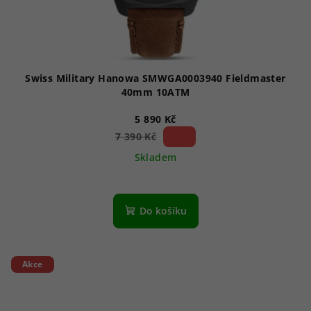
Swiss Military Hanowa SMWGA0003940 Fieldmaster
40mm 10ATM
5 890 Kč
20 %)
7 390 Kč
(–
Skladem
Do košíku
Akce