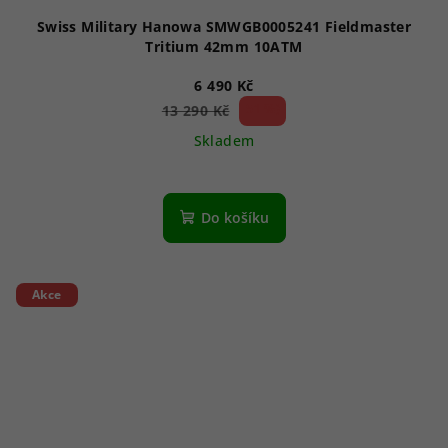
Swiss Military Hanowa SMWGB0005241 Fieldmaster
Tritium 42mm 10ATM
6 490 Kč
51 %)
13 290 Kč
(–
Skladem
Do košíku
Akce