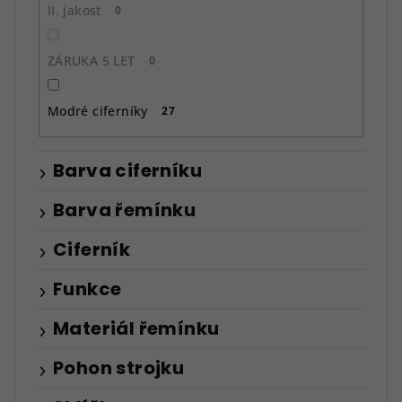
II. jakost
0
ZÁRUKA 5 LET
0
Modré ciferníky
27
Barva ciferníku
Barva řemínku
Ciferník
Funkce
Materiál řemínku
Pohon strojku