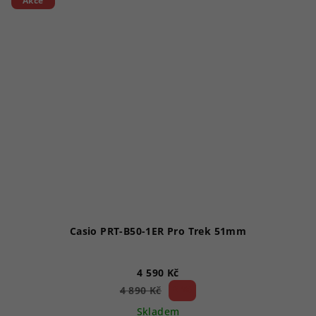
Akce
Casio PRT-B50-1ER Pro Trek 51mm
4 590 Kč
6 %)
4 890 Kč
(–
Skladem