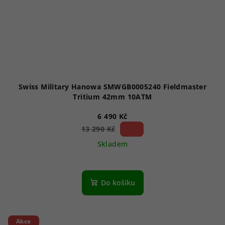
Swiss Military Hanowa SMWGB0005240 Fieldmaster
Tritium 42mm 10ATM
6 490 Kč
51 %)
13 290 Kč
(–
Skladem
Do košíku
Akce