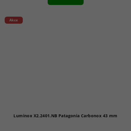
je
5,0
z
5
Akce
hvězdiček.
Luminox X2.2401.NB Patagonia Carbonox 43 mm