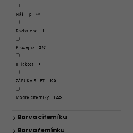
Náš Tip
60
Rozbaleno
1
Prodejna
247
II. jakost
3
ZÁRUKA 5 LET
100
Modré ciferníky
1225
Barva ciferníku
Barva řemínku