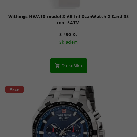
t
ů
Withings HWA10-model 3-All-Int ScanWatch 2 Sand 38
mm 5ATM
8 490 Kč
Skladem
Do košíku
Akce