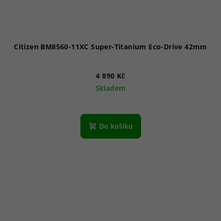
Citizen BM8560-11XC Super-Titanium Eco-Drive 42mm
4 890 Kč
Skladem
Průměrné
hodnocení
produktu
Do košíku
je
5,0
z
5
hvězdiček.