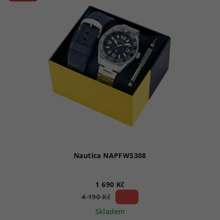
hvězdiček.
Nautica NAPFWS308
1 690 Kč
59 %)
4 190 Kč
(–
Skladem