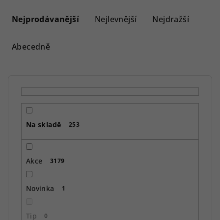
Ř
a
Nejprodávanější
Nejlevnější
Nejdražší
z
e
Abecedně
n
í
p
r
o
Na skladě
d
253
u
k
Akce
3179
t
ů
Novinka
1
Tip
0