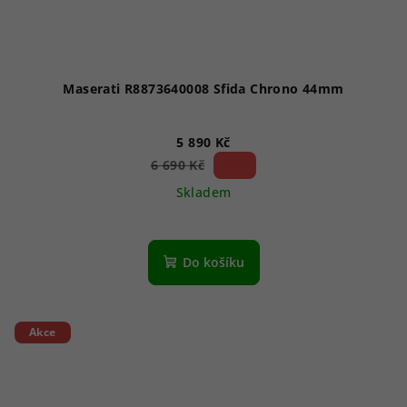
Maserati R8873640008 Sfida Chrono 44mm
5 890 Kč
11 %)
6 690 Kč
(–
Skladem
Do košíku
Akce