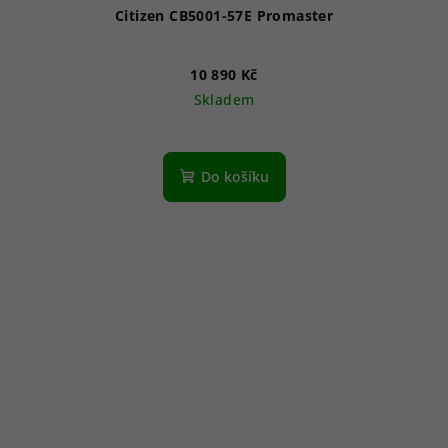
Citizen CB5001-57E Promaster
10 890 Kč
Skladem
Průměrné
hodnocení
produktu
Do košíku
je
3,7
z
5
hvězdiček.