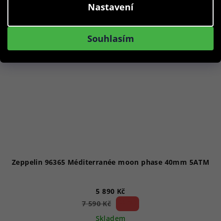
Akce
Nastavení
Souhlasím
Zeppelin 96365 Méditerranée moon phase 40mm 5ATM
5 890 Kč
22 %)
7 590 Kč
(–
Skladem