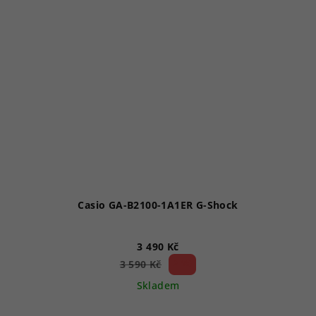
Casio GA-B2100-1A1ER G-Shock
3 490 Kč
2 %)
3 590 Kč
(–
Skladem