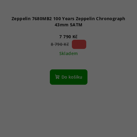
Zeppelin 7680MB2 100 Years Zeppelin Chronograph
43mm 5ATM
7 790 Kč
11 %)
8 790 Kč
(–
Skladem
Do košíku