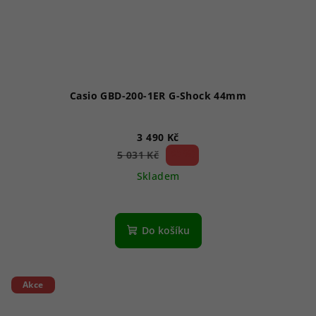
Casio GBD-200-1ER G-Shock 44mm
3 490 Kč
30 %)
5 031 Kč
(–
Skladem
Do košíku
Akce