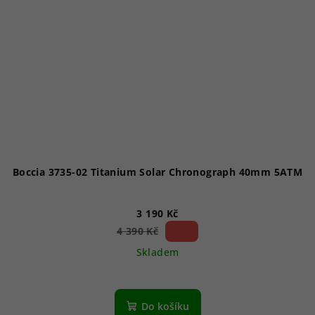
Boccia 3735-02 Titanium Solar Chronograph 40mm 5ATM
3 190 Kč
27 %)
4 390 Kč
(–
Skladem
Do košíku