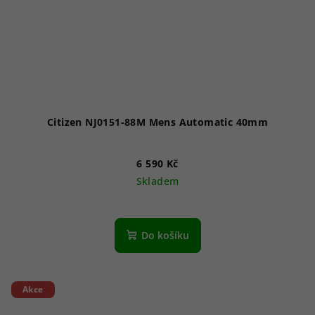
Citizen NJ0151-88M Mens Automatic 40mm
6 590 Kč
Skladem
Průměrné
hodnocení
produktu
Do košíku
je
5,0
z
5
Akce
hvězdiček.