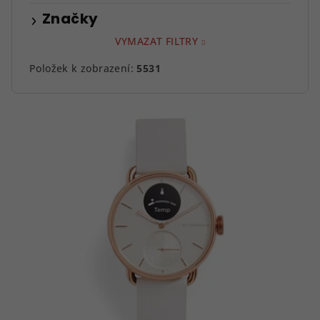
Značky
VYMAZAT FILTRY
Položek k zobrazení:
5531
V
ý
p
i
s
p
r
o
d
u
k