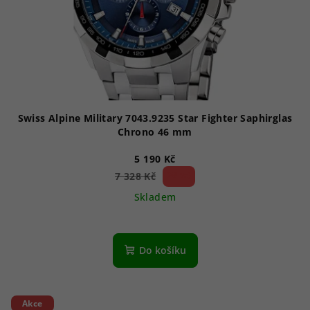
Swiss Alpine Military 7043.9235 Star Fighter Saphirglas
Chrono 46 mm
5 190 Kč
29 %)
7 328 Kč
(–
Skladem
Průměrné
hodnocení
produktu
Do košíku
je
1,0
z
5
Akce