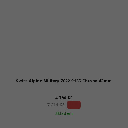
Swiss Alpine Military 7022.9135 Chrono 42mm
4 790 Kč
33 %)
7 211 Kč
(–
Skladem