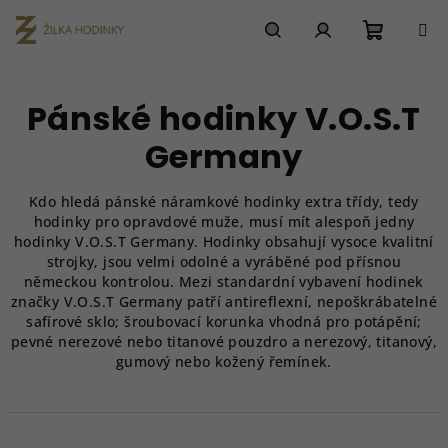
Přejít
na
obsah
Nákupn
Hledat
Přihlášení
Pánské hodinky V.O.S.T
košík
Germany
Kdo hledá pánské náramkové hodinky extra třídy, tedy
hodinky pro opravdové muže, musí mít alespoň jedny
hodinky V.O.S.T Germany. Hodinky obsahují vysoce kvalitní
strojky, jsou velmi odolné a vyráběné pod přísnou
německou kontrolou. Mezi standardní vybavení hodinek
značky V.O.S.T Germany patří antireflexní, nepoškrábatelné
safírové sklo; šroubovací korunka vhodná pro potápění;
pevné nerezové nebo titanové pouzdro a nerezový, titanový,
gumový nebo kožený řemínek.