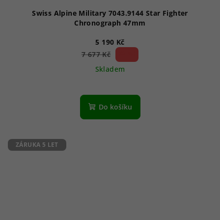
Swiss Alpine Military 7043.9144 Star Fighter
Chronograph 47mm
5 190 Kč
32 %)
7 677 Kč
(–
Skladem
Průměrné
hodnocení
produktu
Do košíku
je
5,0
z
5
ZÁRUKA 5 LET
hvězdiček.