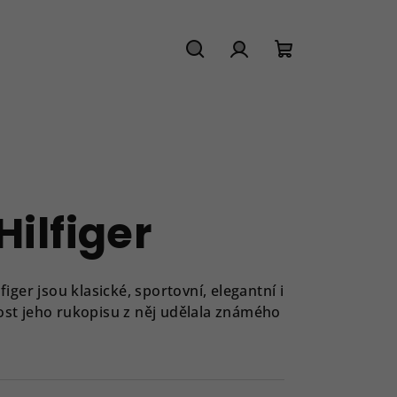
Hledat
Přihlášení
Nákupní
košík
ilfiger
figer
jsou klasické, sportovní, elegantní i
nost jeho rukopisu z něj udělala známého
.