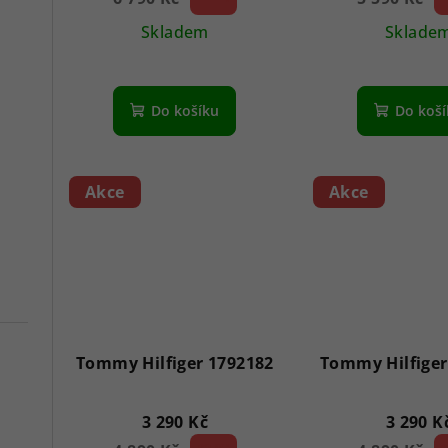
Skladem
Sklade
Do košíku
Do koš
Akce
Akce
Tommy Hilfiger 1792182
Tommy Hilfiger
3 290 Kč
3 290 K