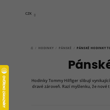
Přejít
na
CZK
obsah
/
HODINKY
/
PÁNSKÉ
/
PÁNSKÉ HODINKY T
DOMŮ
Pánské
Hodinky Tommy Hilfiger slibují vynikající
dravé zároveň. R
azí myšlenku, že nové 