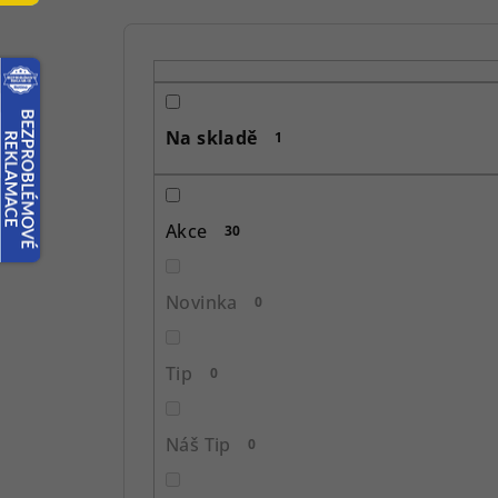
P
o
s
Na skladě
1
t
r
Akce
30
a
n
Novinka
0
n
í
Tip
0
p
Náš Tip
0
a