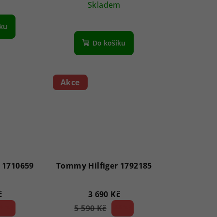
Skladem
íku
Do košíku
Akce
 1710659
Tommy Hilfiger 1792185
č
3 690 Kč
4 %)
5 590 Kč
33 %)
(–