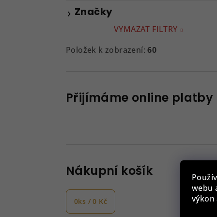
Značky
VYMAZAT FILTRY
Položek k zobrazení:
60
Přijímáme online platby
Nákupní košík
Použív
webu a
výkon 
0
ks /
0 Kč