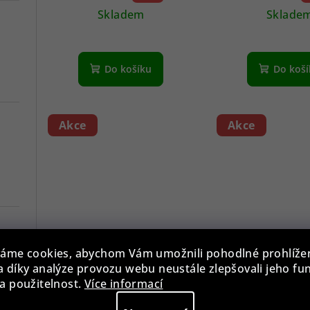
Skladem
Sklade
Do košíku
Do koš
Akce
Akce
Tommy Hilfiger 1792154
Tommy Hilfiger
áme cookies, abychom Vám umožnili pohodlné prohlíže
 díky analýze provozu webu neustále zlepšovali jeho fu
a použitelnost.
Více informací
4 890 Kč
4 890 K
7 290 Kč
32 %)
7 290 Kč
3
(–
(–