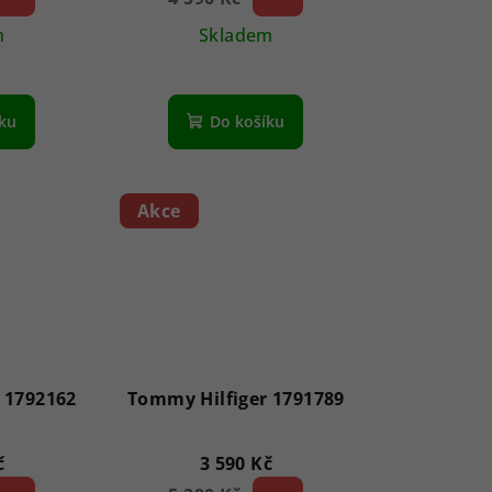
m
Skladem
íku
Do košíku
Akce
 1792162
Tommy Hilfiger 1791789
č
3 590 Kč