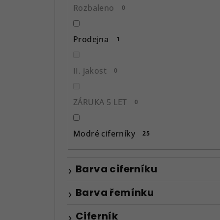
n
Rozbaleno
0
e
l
Prodejna
1
II. jakost
0
ZÁRUKA 5 LET
0
Modré ciferníky
25
Barva ciferníku
Barva řemínku
Ciferník