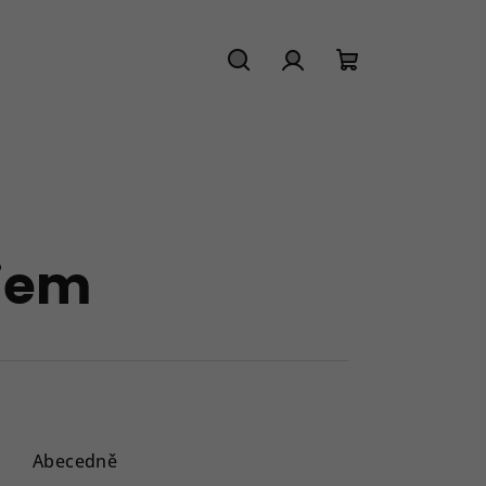
Hledat
Přihlášení
Nákupní
košík
tiem
Abecedně