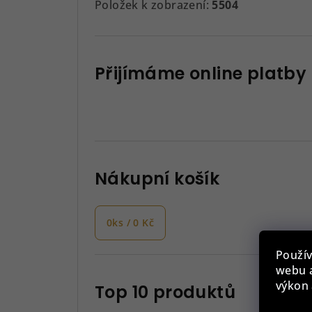
Položek k zobrazení:
5504
Přijímáme online platby
Nákupní košík
0
ks /
0 Kč
Použív
webu a
výkon 
Top 10 produktů