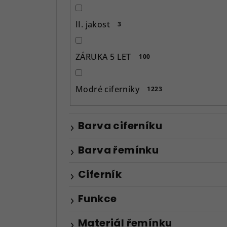
II. jakost
3
ZÁRUKA 5 LET
100
Modré ciferníky
1223
Barva ciferníku
Barva řemínku
Ciferník
Funkce
Materiál řemínku