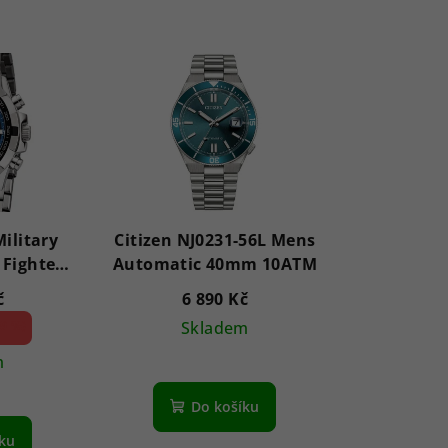
Military
Citizen NJ0231-56L Mens
 Fighter
Automatic 40mm 10ATM
rono 46
č
6 890 Kč
9 %)
Skladem
m
ůměrné
Do košíku
nocení
íku
duktu