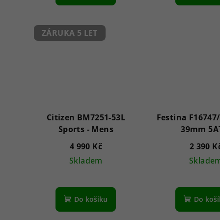
je
5,0
z
ZÁRUKA 5 LET
5
hvězdiček.
Citizen BM7251-53L
Festina F16747/
Sports - Mens
39mm 5A
4 990 Kč
2 390 K
Skladem
Sklade
Do košíku
Do koš