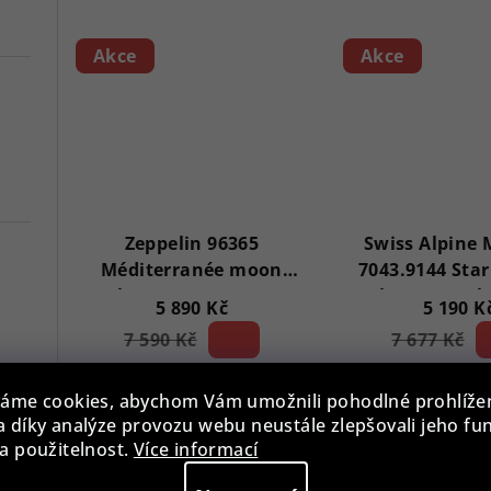
3,7
5,0
z
z
Akce
Akce
5
5
hvězdiček.
hvě
Zeppelin 96365
Swiss Alpine 
Méditerranée moon
7043.9144 Star
phase 40mm 5ATM
Chronograp
5 890 Kč
5 190 K
7 590 Kč
22 %)
7 677 Kč
3
(–
(–
Skladem
Sklade
áme cookies, abychom Vám umožnili pohodlné prohlíže
Průměrné
Pr
 díky analýze provozu webu neustále zlepšovali jeho fu
hodnocení
hod
a použitelnost.
Více informací
Do košíku
Do koš
produktu
pro