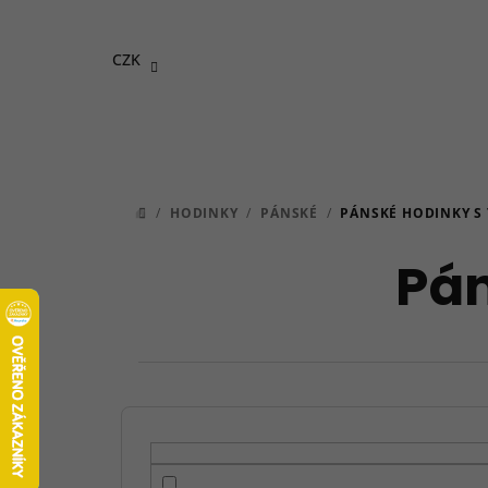
Přejít
na
CZK
obsah
/
HODINKY
/
PÁNSKÉ
/
PÁNSKÉ HODINKY S 
DOMŮ
Pán
P
o