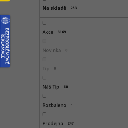
s
Na skladě
253
t
r
Akce
3169
a
n
Novinka
0
n
í
Tip
0
p
Náš Tip
60
a
n
Rozbaleno
1
e
l
Prodejna
247