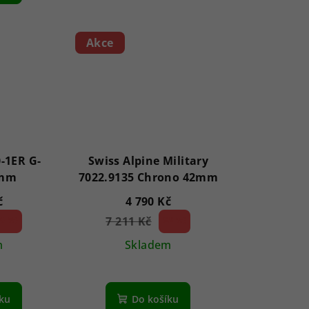
z
5
Akce
hvězdiček.
-1ER G-
Swiss Alpine Military
4mm
7022.9135 Chrono 42mm
č
4 790 Kč
0 %)
7 211 Kč
33 %)
(–
m
Skladem
íku
Do košíku