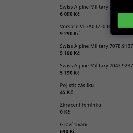
Swiss Alpine Military 7043.917
6 090 Kč
9 290 Kč
5 190 Kč
5 190 Kč
Pojistit zásilku
45 Kč
Zkrácení řemínku
0 Kč
Gravírování
690 Kč