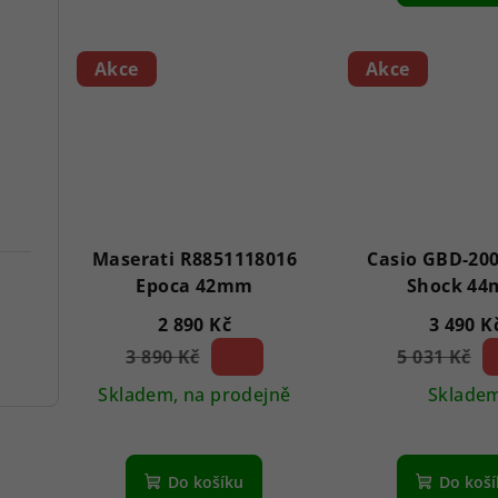
z
5
Akce
Akce
hvězdiček.
Maserati R8851118016
Casio GBD-200
Epoca 42mm
Shock 4
2 890 Kč
3 490 K
3 890 Kč
25 %)
5 031 Kč
3
(–
(–
Skladem, na prodejně
Sklade
Průměrné
hodnocení
Do košíku
Do koš
produktu