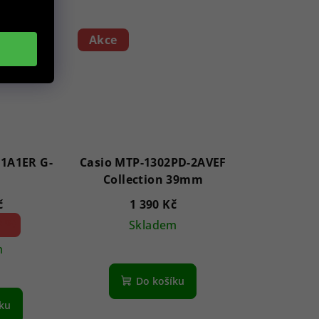
Akce
zdiček.
-1A1ER G-
Casio MTP-1302PD-2AVEF
Collection 39mm
č
1 390 Kč
2 %)
Skladem
m
Průměrné
hodnocení
Do košíku
produktu
je
íku
5,0