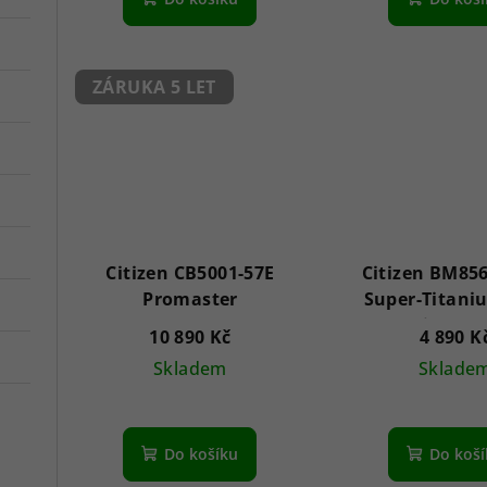
ZÁRUKA 5 LET
Citizen CB5001-57E
Citizen BM85
Promaster
Super-Titani
Drive 4
10 890 Kč
4 890 K
Skladem
Sklade
Průměrné
Pr
hodnocení
hod
Do košíku
Do koš
produktu
pro
je
je