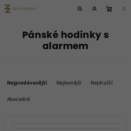
Přejít
na
obsah
Nákupn
Hledat
Přihlášení
Pánské hodinky s
košík
alarmem
Ř
a
Nejprodávanější
Nejlevnější
Nejdražší
z
e
Abecedně
n
í
p