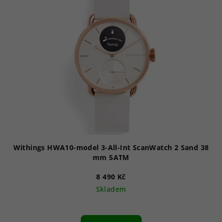
p
i
s
p
r
o
d
u
k
t
ů
Withings HWA10-model 3-All-Int ScanWatch 2 Sand 38
mm 5ATM
8 490 Kč
Skladem