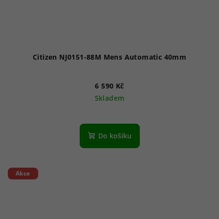
Citizen NJ0151-88M Mens Automatic 40mm
6 590 Kč
Skladem
Průměrné
hodnocení
produktu
Do košíku
je
5,0
z
5
Akce
hvězdiček.