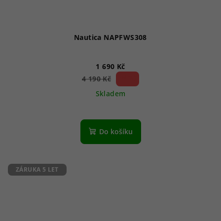
Nautica NAPFWS308
1 690 Kč
59 %)
4 190 Kč
(–
Skladem
Do košíku
ZÁRUKA 5 LET