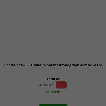
Boccia 3735-02 Titanium Solar Chronograph 40mm 5ATM
3 190 Kč
27 %)
4 390 Kč
(–
Skladem