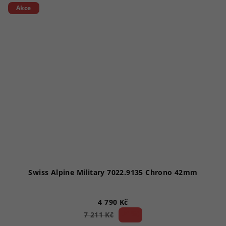
Akce
Swiss Alpine Military 7022.9135 Chrono 42mm
4 790 Kč
33 %)
7 211 Kč
(–