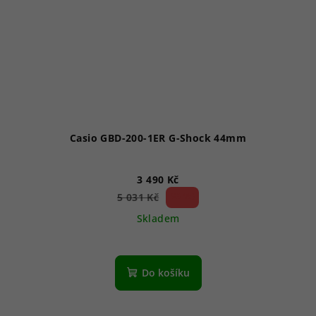
Casio GBD-200-1ER G-Shock 44mm
3 490 Kč
30 %)
5 031 Kč
(–
Skladem
Do košíku