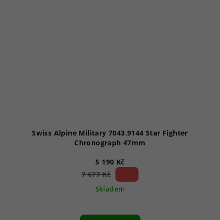
Swiss Alpine Military 7043.9144 Star Fighter
Chronograph 47mm
5 190 Kč
32 %)
7 677 Kč
(–
Skladem
Průměrné
hodnocení