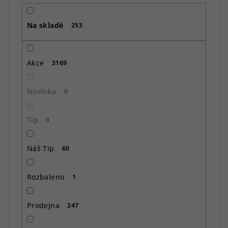
r
o
Na skladě
d
253
u
k
Akce
3169
t
ů
Novinka
0
Tip
0
Náš Tip
60
Rozbaleno
1
Prodejna
247