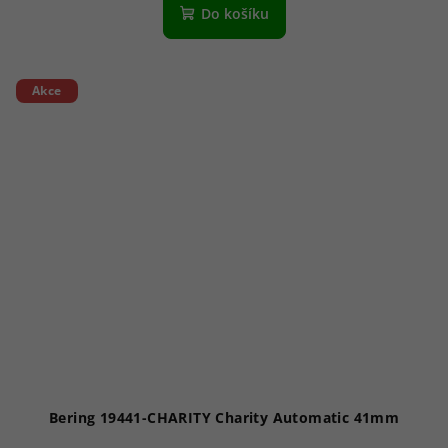
produktu
Do košíku
je
5,0
z
5
Akce
hvězdiček.
Bering 19441-CHARITY Charity Automatic 41mm