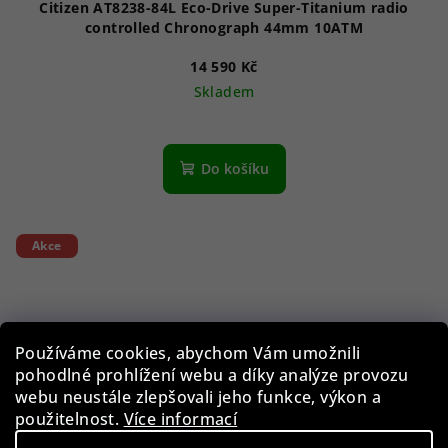
Citizen AT8238-84L Eco-Drive Super-Titanium radio
controlled Chronograph 44mm 10ATM
14 590 Kč
Skladem
Průměrné
hodnocení
produktu
Do košíku
je
4,5
z
5
Akce
hvězdiček.
Používáme cookies, abychom Vám umožnili
pohodlné prohlížení webu a díky analýze provozu
webu neustále zlepšovali jeho funkce, výkon a
použitelnost.
Více informací