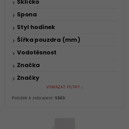
Sklíčko
Spona
Styl hodinek
Šířka pouzdra (mm)
Vodotěsnost
Značka
Značky
VYMAZAT FILTRY
Položek k zobrazení:
5503
V
ý