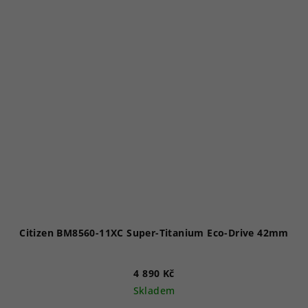
5
hvězdiček.
Citizen BM8560-11XC Super-Titanium Eco-Drive 42mm
4 890 Kč
Skladem