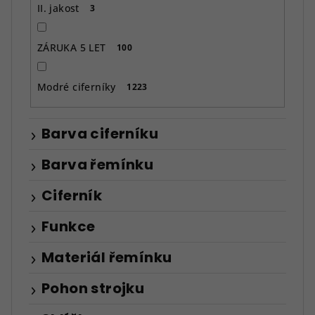
II. jakost
3
ZÁRUKA 5 LET
100
Modré ciferníky
1223
Barva ciferníku
Barva řemínku
Ciferník
Funkce
Materiál řemínku
Pohon strojku