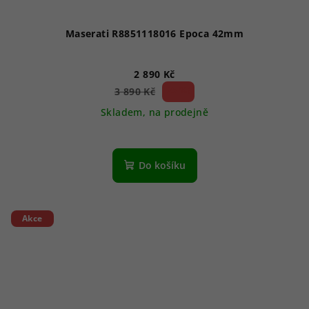
Maserati R8851118016 Epoca 42mm
2 890 Kč
25 %)
3 890 Kč
(–
Skladem, na prodejně
Průměrné
hodnocení
produktu
Do košíku
je
5,0
z
5
Akce
hvězdiček.