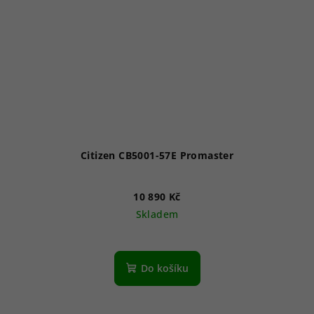
Citizen CB5001-57E Promaster
10 890 Kč
Skladem
Průměrné
hodnocení
produktu
Do košíku
je
3,7
z