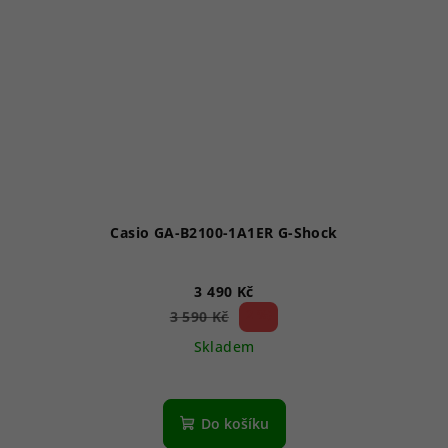
Casio GA-B2100-1A1ER G-Shock
3 490 Kč
2 %)
3 590 Kč
(–
Skladem
Do košíku