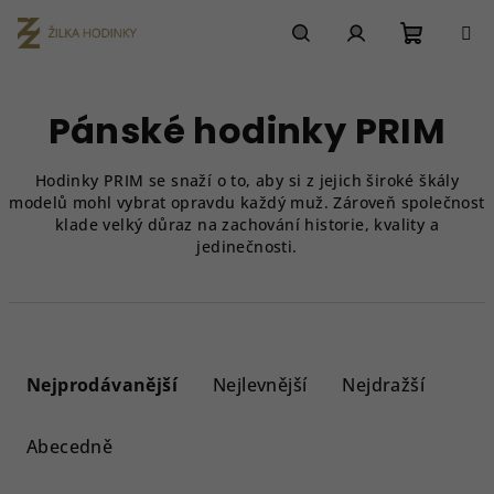
Přejít
na
obsah
Nákupn
Hledat
Přihlášení
Pánské hodinky PRIM
košík
Hodinky PRIM se snaží o to, aby si z jejich široké škály
modelů mohl vybrat opravdu každý muž. Zároveň společnost
klade velký důraz na zachování historie, kvality a
jedinečnosti.
Ř
a
Nejprodávanější
Nejlevnější
Nejdražší
z
e
Abecedně
n