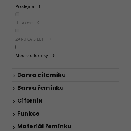
Prodejna
1
II. jakost
0
ZÁRUKA 5 LET
0
Modré ciferníky
5
Barva ciferníku
Barva řemínku
Ciferník
Funkce
Materiál řemínku