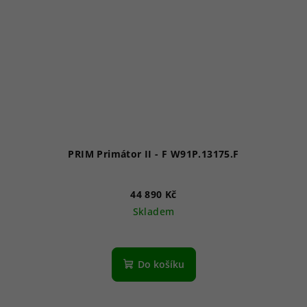
PRIM Primátor II - F W91P.13175.F
44 890 Kč
Skladem
Do košíku