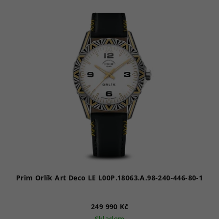
V
ý
p
i
s
p
r
o
d
u
k
t
ů
Prim Orlík Art Deco LE L00P.18063.A.98-240-446-80-1
249 990 Kč
Skladem