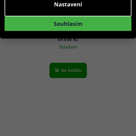
Nastavení
PRIM Pilot OK-A Titan LE - A L09P.18035.A.71-126-502-42-
Souhlasím
1
59 890 Kč
Skladem
Do košíku